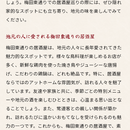
しょう。梅田東通りでの居酒屋巡りの際には、ぜひ隠れ
贅沢なひとときを過ごす居酒屋選びのポイ
家的なスポットにも立ち寄り、地元の味を楽しんでみて
ント
ください。
梅田東通りの夜に訪れたい鶏料理の名店
地元の人に愛される梅田東通りの居酒屋
特別な夜を彩る梅田東通りの居酒屋
料理とお酒で贅沢な時間を過ごす梅田東通
梅田東通りの居酒屋は、地元の人々に長年愛されてきた
り
魅力的なスポットです。様々な鳥料理が楽しめるお店が
多く、新鮮な鶏肉を使った焼き鳥やジューシーな唐揚
梅田東通りで堪能する至福の呑みのひとと
げ、こだわりの鶏鍋は、どれも絶品です。特に、居酒屋
き
ならではのアットホームな雰囲気が、訪れる人々を魅了
絶品鳥料理が集まる梅田東通り友達と家族で美
しています。友達や家族と共に、季節ごとの特別メニュ
味い時間を
ーや地元の酒を楽しむひとときは、心温まる思い出とな
友達や家族と楽しむ梅田東通りの隠れた名
ることでしょう。また、常連客との親しい関係が築か
店
れ、訪れるたびに温かいおもてなしを受けられるのも魅
梅田東通りで集う鳥料理好き必見のスポッ
力の一つです。これからも、梅田東通りの居酒屋で、素