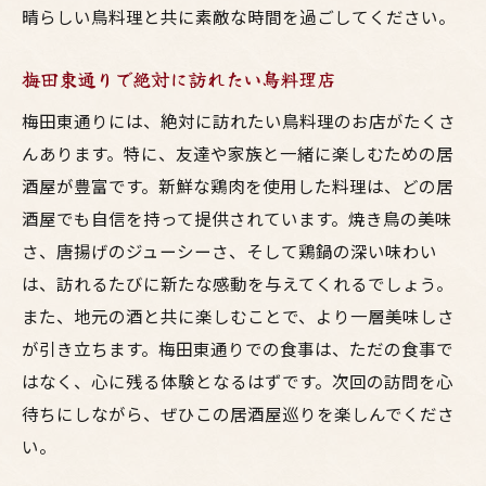
ト
晴らしい鳥料理と共に素敵な時間を過ごしてください。
一緒に味わう梅田東通りの絶品鳥料理
梅田東通りで友達と家族の絆を深める居酒
梅田東通りで絶対に訪れたい鳥料理店
屋
梅田東通りには、絶対に訪れたい鳥料理のお店がたくさ
美味い時間を共有する梅田東通りの魅力
んあります。特に、友達や家族と一緒に楽しむための居
梅田東通りでの美味しい時間を最大限に活
酒屋が豊富です。新鮮な鶏肉を使用した料理は、どの居
用
酒屋でも自信を持って提供されています。焼き鳥の美味
さ、唐揚げのジューシーさ、そして鶏鍋の深い味わい
は、訪れるたびに新たな感動を与えてくれるでしょう。
また、地元の酒と共に楽しむことで、より一層美味しさ
が引き立ちます。梅田東通りでの食事は、ただの食事で
はなく、心に残る体験となるはずです。次回の訪問を心
待ちにしながら、ぜひこの居酒屋巡りを楽しんでくださ
い。