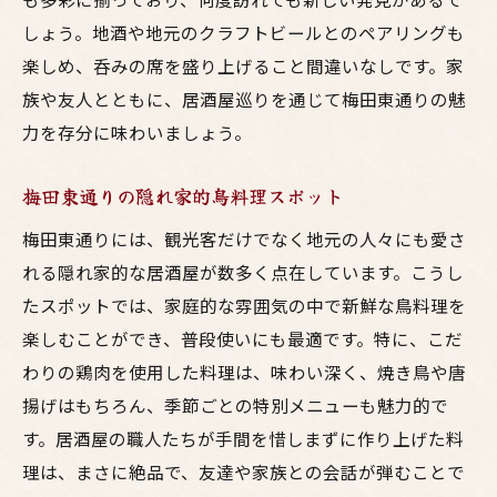
梅田東通りで家族と過ごす楽しいひととき
しょう。地酒や地元のクラフトビールとのペアリングも
梅田東通りで出会う絶品鳥料理料理に合う地酒
楽しめ、呑みの席を盛り上げること間違いなしです。家
も豊富
族や友人とともに、居酒屋巡りを通じて梅田東通りの魅
地酒と共に味わう梅田東通りの鳥料理
力を存分に味わいましょう。
料理の魅力を引き立てる地元のお酒
梅田東通りの隠れ家的鳥料理スポット
梅田東通りで堪能する鶏料理と地酒のハー
モニー
梅田東通りには、観光客だけでなく地元の人々にも愛さ
れる隠れ家的な居酒屋が数多く点在しています。こうし
地酒が豊富な梅田東通りの居酒屋特集
たスポットでは、家庭的な雰囲気の中で新鮮な鳥料理を
酒好きに贈る梅田東通りのおすすめセレク
楽しむことができ、普段使いにも最適です。特に、こだ
ション
わりの鶏肉を使用した料理は、味わい深く、焼き鳥や唐
梅田東通りの鳥料理を彩るお酒の数々
揚げはもちろん、季節ごとの特別メニューも魅力的で
梅田東通りで堪能する新鮮な鶏料理と呑みの贅
す。居酒屋の職人たちが手間を惜しまずに作り上げた料
沢な夜
理は、まさに絶品で、友達や家族との会話が弾むことで
新鮮な鶏料理を楽しむ梅田東通りの夜