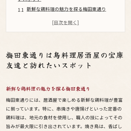
新鮮な鶏料理の魅力を探る梅田東通り
友達と楽しむ梅田東通りの人気居酒屋
居酒屋巡りで味わう梅田東通りの醍醐味
梅田東通りの隠れ家的鳥料理スポット
地元の人に愛される梅田東通りの居酒屋
梅田東通りは鳥料理居酒屋の宝庫
梅田東通りで絶対に訪れたい鳥料理店
友達と訪れたいスポット
美味い鳥料理が自慢の梅田東通りで家族と楽し
いひとときを
家族で楽しむ梅田東通りの鳥料理の魅力
新鮮な鶏料理の魅力を探る梅田東通り
子供も喜ぶ梅田東通りの居酒屋メニュー
梅田東通りには、居酒屋で楽しめる新鮮な鶏料理が豊富
家族連れにぴったりな居酒屋の選び方
に揃っています。特に、串焼きや唐揚げといった定番の
梅田東通りで家族と味わう絶品鳥料理
鶏料理は、地元の食材を使用し、職人の技によってその
旨みが最大限に引き出されています。焼き鳥は、香ばし
親子で楽しむ梅田東通りの呑みの時間