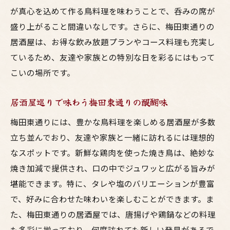
仲間と行きたい人気の居酒屋リスト
が真心を込めて作る鳥料理を味わうことで、呑みの席が
呑み会に最適な梅田東通りのスポット
盛り上がること間違いなしです。さらに、梅田東通りの
友達と語らう梅田東通りの居酒屋の魅力
居酒屋は、お得な飲み放題プランやコース料理も充実し
リーズナブルで美味しい居酒屋を探す
ているため、友達や家族との特別な日を彩るにはもって
梅田東通りで友達と作る思い出の呑み
こいの場所です。
家族で楽しむ美味い鳥料理梅田東通りの居酒屋
居酒屋巡りで味わう梅田東通りの醍醐味
ガイド
家族で安心して楽しめる梅田東通りの居酒
梅田東通りには、豊かな鳥料理を楽しめる居酒屋が多数
屋
立ち並んでおり、友達や家族と一緒に訪れるには理想的
なスポットです。新鮮な鶏肉を使った焼き鳥は、絶妙な
梅田東通りで家族の笑顔を引き出す鳥料理
焼き加減で提供され、口の中でジュワッと広がる旨みが
親孝行にぴったりな梅田東通りの居酒屋
堪能できます。特に、タレや塩のバリエーションが豊富
お子様連れでも安心の居酒屋が揃う梅田東
で、好みに合わせた味わいを楽しむことができます。ま
通り
た、梅田東通りの居酒屋では、唐揚げや鶏鍋などの料理
家族の絆を深める梅田東通りの鳥料理
も多彩に揃っており、何度訪れても新しい発見があるで