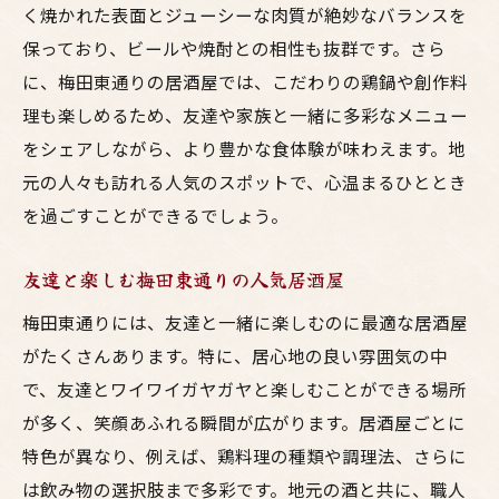
く焼かれた表面とジューシーな肉質が絶妙なバランスを
安心して家族で訪れられる居酒屋情報
保っており、ビールや焼酎との相性も抜群です。さら
梅田東通りで絶品鳥料理を味わう呑みの時間の
に、梅田東通りの居酒屋では、こだわりの鶏鍋や創作料
魅力
理も楽しめるため、友達や家族と一緒に多彩なメニュー
鳥料理と地酒の抜群の組み合わせ
をシェアしながら、より豊かな食体験が味わえます。地
呑みの席を彩る梅田東通りの居酒屋
元の人々も訪れる人気のスポットで、心温まるひととき
仕事終わりの癒しのひとときを梅田東通り
を過ごすことができるでしょう。
で
友達と楽しむ梅田東通りの人気居酒屋
大人の隠れ家としての梅田東通りの魅力
地元の酒と共に楽しむ鳥料理の極意
梅田東通りには、友達と一緒に楽しむのに最適な居酒屋
呑み好き必見！梅田東通りの居酒屋
がたくさんあります。特に、居心地の良い雰囲気の中
で、友達とワイワイガヤガヤと楽しむことができる場所
友達との呑みにぴったり梅田東通りの鳥料理居
が多く、笑顔あふれる瞬間が広がります。居酒屋ごとに
酒屋を満喫
特色が異なり、例えば、鶏料理の種類や調理法、さらに
梅田東通りで友達と楽しむ夜の過ごし方
は飲み物の選択肢まで多彩です。地元の酒と共に、職人