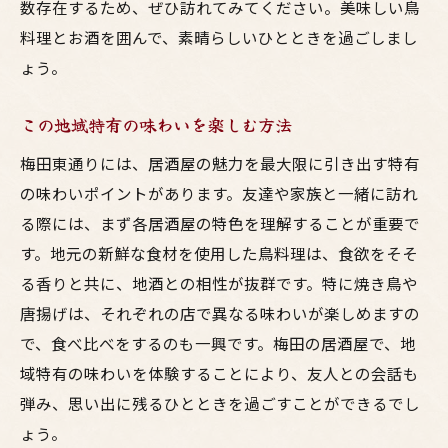
数存在するため、ぜひ訪れてみてください。美味しい鳥
鶏肉と酒の魅力を最大限に引き出す技法
料理とお酒を囲んで、素晴らしいひとときを過ごしまし
美味しさが広がる和やかな空間
ょう。
梅田東通りで探す居酒屋の友達や家族と楽しむ
鳥料理の魅力
この地域特有の味わいを楽しむ方法
友達と共に味わう居酒屋の魅力
梅田東通りには、居酒屋の魅力を最大限に引き出す特有
家族で楽しむ安心の居酒屋選び
の味わいポイントがあります。友達や家族と一緒に訪れ
様々なシーンに合わせた居酒屋の使い方
る際には、まず各居酒屋の特色を理解することが重要で
鳥料理が主役の特別な集まり
す。地元の新鮮な食材を使用した鳥料理は、食欲をそそ
地元の人気店で味わう特別なひととき
る香りと共に、地酒との相性が抜群です。特に焼き鳥や
唐揚げは、それぞれの店で異なる味わいが楽しめますの
居酒屋での思い出を彩る鳥料理
で、食べ比べをするのも一興です。梅田の居酒屋で、地
域特有の味わいを体験することにより、友人との会話も
弾み、思い出に残るひとときを過ごすことができるでし
ょう。