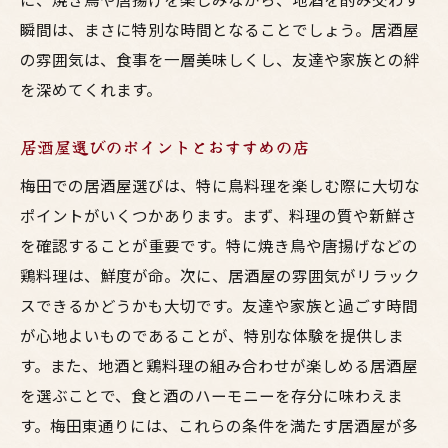
焼き鳥の真髄を味わう
瞬間は、まさに特別な時間となることでしょう。居酒屋
の雰囲気は、食事を一層美味しくし、友達や家族との絆
外はカリッと中はふっくらの秘訣
を深めてくれます。
焼き鳥に合う地酒の選び方
梅田東通りで人気の焼き鳥店
居酒屋選びのポイントとおすすめの店
店主のこだわりが光る一品
梅田での居酒屋選びは、特に鳥料理を楽しむ際に大切な
焼き鳥で心も体も満たされる
ポイントがいくつかあります。まず、料理の質や新鮮さ
東通りの居酒屋で味わう鶏肉の旨味と地酒のハ
を確認することが重要です。特に焼き鳥や唐揚げなどの
ーモニー
鶏料理は、鮮度が命。次に、居酒屋の雰囲気がリラック
新鮮な鶏肉を使った絶品メニュー
スできるかどうかも大切です。友達や家族と過ごす時間
香ばしい焼き鳥と爽やかな地酒の組み合わ
が心地よいものであることが、特別な体験を提供しま
せ
す。また、地酒と鶏料理の組み合わせが楽しめる居酒屋
居酒屋ごとの独自の味わいを探る
を選ぶことで、食と酒のハーモニーを存分に味わえま
す。梅田東通りには、これらの条件を満たす居酒屋が多
地酒の豊富なラインナップを楽しむ