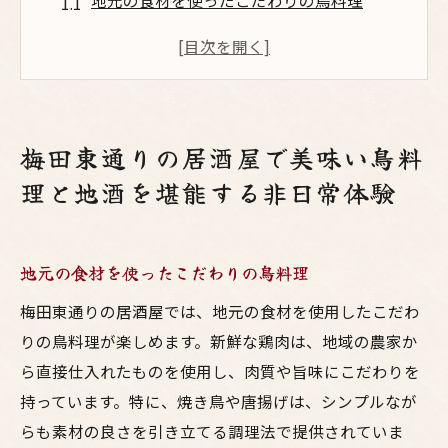
地元の食材を使ったこだわりの鳥料理
地酒と合わせることで生まれる味のハーモ
ニー
非日常を感じる店内の雰囲気
居酒屋選びのポイントとおすすめの店
梅田東通りの居酒屋で美味い鳥料
この地域特有の味わいを楽しむ方法
理と地酒を堪能する非日常体験
梅田東通りならではの特別な体験
友達と楽しむ梅田東通り居酒屋で味わう絶品鳥
料理の魅力
地元の食材を使ったこだわりの鳥料理
友達と共有する至福の瞬間
梅田東通りの居酒屋では、地元の食材を使用したこだわ
居酒屋でのおすすめ鳥料理メニュー
りの鳥料理が楽しめます。新鮮な鶏肉は、地域の農家か
美味しいお酒と共に過ごす楽しい時間
ら直接仕入れたものを使用し、肉質や旨味にこだわりを
グループで訪れる際の注意点
持っています。特に、焼き鳥や唐揚げは、シンプルなが
らも素材の良さを引き立てる調理法で提供されていま
人気の居酒屋で楽しむ鳥料理の秘密