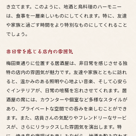
飲み放題プランで満喫する夜
き立てます。このように、地酒と鳥料理のハーモニー
仲間と共に味わう至福の一皿
は、食事を一層楽しいものにしてくれます。特に、友達
居酒屋での宴会を成功させるポイント
や家族と過ごす時間をより特別なものにしてくれること
絶品料理で乾杯する特別な夜
でしょう。
ジューシーな鳥料理と相性抜群の地酒を楽しむ
非日常を感じる店内の雰囲気
梅田東通りの旅
旅の始まりは地元の居酒屋から
梅田東通りに位置する居酒屋は、非日常を感じさせる独
特の店内の雰囲気が魅力です。友達や家族とともに訪れ
ジューシーな鳥料理の秘密
ると、温かみのある照明や心地よい音楽、そして心安ら
地酒との絶妙なペアリングを体験
ぐインテリアが、日常の喧騒を忘れさせてくれます。居
旅の途中で立ち寄りたいおすすめの店
酒屋の席には、カウンターや個室など多様なスタイルが
梅田東通りで見つける隠れた名店
あり、プライベートな空間での呑みを楽しむことができ
一杯の酒が旅を一層楽しくする
ます。また、店員さんの気配りやフレンドリーなサービ
美味い焼き鳥が楽しめる梅田東通り居酒屋での
スが、さらにリラックスした雰囲気を演出します。特
豊かなひととき
に、焼き鳥や唐揚げを楽しみながら、地酒を酌み交わす