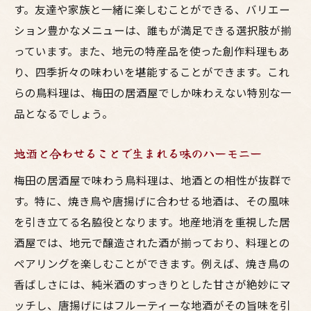
す。友達や家族と一緒に楽しむことができる、バリエー
会話が弾む居酒屋の魅力の紹介
ション豊かなメニューは、誰もが満足できる選択肢が揃
家族で訪れる梅田東通りの居酒屋で心に残る美
っています。また、地元の特産品を使った創作料理もあ
味しさを体験
り、四季折々の味わいを堪能することができます。これ
家族全員が楽しめる鳥料理メニュー
らの鳥料理は、梅田の居酒屋でしか味わえない特別な一
小さな子供も安心して楽しめる居酒屋
品となるでしょう。
家庭的な雰囲気が味わえる店内
地酒と合わせることで生まれる味のハーモニー
家族団らんのひとときを演出する料理
家族で行く際のおすすめプラン
梅田の居酒屋で味わう鳥料理は、地酒との相性が抜群で
居酒屋での特別な思い出作り
す。特に、焼き鳥や唐揚げに合わせる地酒は、その風味
を引き立てる名脇役となります。地産地消を重視した居
呑み仲間と集う梅田東通り居酒屋で絶妙な鳥料
酒屋では、地元で醸造された酒が揃っており、料理との
理と地酒の出会い
ペアリングを楽しむことができます。例えば、焼き鳥の
呑み仲間と楽しむ居酒屋選びのコツ
香ばしさには、純米酒のすっきりとした甘さが絶妙にマ
鳥料理と地酒のペアリングの楽しみ方
ッチし、唐揚げにはフルーティーな地酒がその旨味を引