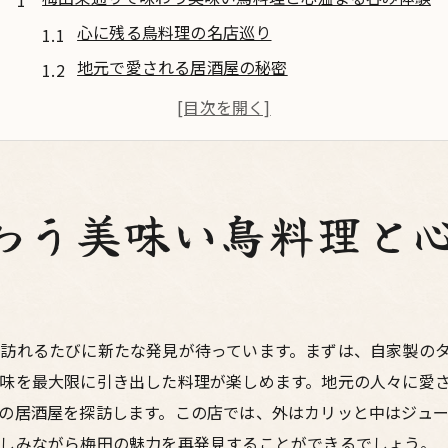
心に残る鳥料理の名店巡り
地元で愛される居酒屋の秘密
美酒を引き立てる鳥料理の魅力
梅田東通りでの隠れ家的呑み処
鳥料理と美酒の絶妙なコンビネーション
友達と一緒に楽しむおすすめの居酒屋
わう美味い鳥料理と
友達と楽しむ梅田の絶品居酒屋でのひととき
友人との思い出作りにぴったりの居酒屋
梅田の夜を彩る鳥料理の楽しみ方
居酒屋の雰囲気を満喫できるおすすめスポット
訪れるたびに新たな発見が待っています。まずは、自家製の
味を最大限に引き出した料理が楽しめます。地元の人々に愛
友達と共有する美味しいひととき
の居酒屋を探訪します。この店では、外はカリッと中はジュ
絶品の鳥料理で絆を深める
しみながら梅田の魅力を再発見することができるでしょう。