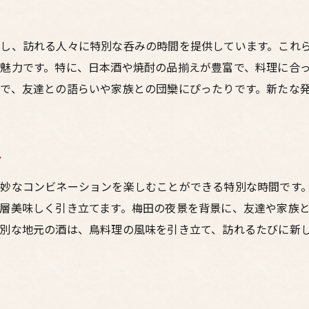
居酒屋巡りで新たな発見を
鳥料理と相性の良いお酒の選び方
し、訪れる人々に特別な呑みの時間を提供しています。これ
梅田東通りの夜景と共に味わう美味しい鳥料理の旅
魅力です。特に、日本酒や焼酎の品揃えが豊富で、料理に合
夜景が美しい居酒屋の楽しみ方
で、友達との語らいや家族との団欒にぴったりです。新たな
ロマンチックな夜を過ごす鳥料理スポット
美しい夜景を眺めながらの絶品ディナー
夜景と共に楽しむ贅沢なひととき
ン
梅田の景色と共に味わう鳥料理
妙なコンビネーションを楽しむことができる特別な時間です
夜景と相性抜群の居酒屋選び
層美味しく引き立てます。梅田の夜景を背景に、友達や家族
居酒屋好き必見！梅田で見つける美味い鳥料理の秘密
別な地元の酒は、鳥料理の風味を引き立て、訪れるたびに新
居酒屋の名物鳥料理を探る
梅田の鳥料理が美味しい理由
鳥料理の魅力を引き出す秘訣