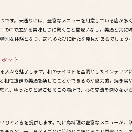
絶品のお酒で楽しむ鳥料理
梅田でしか味わえない鳥料理の旅
つです。東通りには、豊富なメニューを用意している店が多
新たな味覚に出会える居酒屋スポット
口の中で広がる美味しさに驚くこと間違いなし。美酒と共に
鳥料理ファン必見の注目居酒屋
特別な体験となり、訪れるたびに新たな発見があるでしょう
スポット
る人々を魅了します。和のテイストを基調としたインテリア
と相性抜群の美酒を楽しむことができるのが魅力的。焼き鳥
忘れ、ゆったりと過ごせるこの場所で、心の交流を深めなが
いひとときを提供します。特に鳥料理の豊富なメニューが、
たきなど、一口食べるごとに笑顔がこぼれること間違いなし