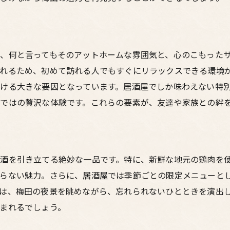
梅田での新感覚の居酒屋体験
家族で訪れたい梅田東通りの居酒屋鳥料理
家族で楽しむ居心地の良い居酒屋
、何と言ってもそのアットホームな雰囲気と、心のこもった
子どもも大満足の鳥料理メニュー
れるため、初めて訪れる人でもすぐにリラックスできる環境
ファミリー向けの居酒屋選び
ける大きな要因となっています。居酒屋でしか味わえない特
安心して楽しめる居酒屋の工夫
ではの贅沢な体験です。これらの要素が、友達や家族との絆
絆を深める美味しい鳥料理
家族団らんの場にぴったりな居酒屋
呑みの達人が教える梅田で美味い鳥料理を楽しむ方法
酒を引き立てる絶妙な一品です。特に、新鮮な地元の鶏肉を
鳥料理を味わい尽くす呑みのコツ
らない魅力。さらに、居酒屋では季節ごとの限定メニューと
達人おすすめの隠れた名店
は、梅田の夜景を眺めながら、忘れられないひとときを演出
呑みのプロが教える美酒の選び方
まれるでしょう。
梅田で鳥料理を更に楽しむためのヒント