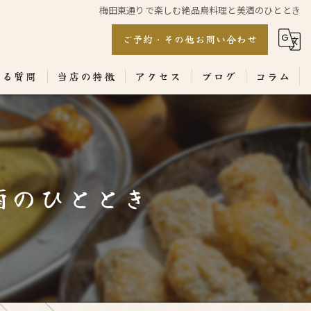
梅田東通りで楽しむ絶品鳥料理と美酒のひととき
ご予約・その他お問い合わせ
ある質問
当店の特徴
アクセス
ブログ
コラム
居酒屋
専門店
酒のひととき
ランチ
テイクアウト
コース