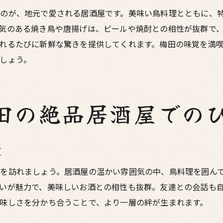
プロが推薦する居酒屋の選び方
のが、地元で愛される居酒屋です。美味い鳥料理とともに、
居酒屋で楽しむ鳥料理の新しい一面
気のある焼き鳥や唐揚げは、ビールや焼酎との相性が抜群で
れるたびに新鮮な驚きを提供してくれます。梅田の味覚を満
美味い鳥料理の裏にある工夫
しょう。
梅田で家族と過ごす最高の居酒屋体験
家族みんなが楽しめる居酒屋選び
思い出に残る家族とのひととき
田の絶品居酒屋での
子ども連れでも安心の居酒屋ガイド
家族で味わう絶品の鳥料理
家族の絆を深める居酒屋体験
屋
居酒屋で家族と過ごす至福の時間
を訪れましょう。居酒屋の温かい雰囲気の中、鳥料理を囲ん
梅田東通りで発見！本当に美味い鳥料理と絶品のお酒
いが魅力で、美味しいお酒との相性も抜群。友達との会話も
一度は訪れたい鳥料理の隠れ家
味しさを分かち合うことで、より一層の絆が生まれます。
驚きの美味しさを誇る居酒屋