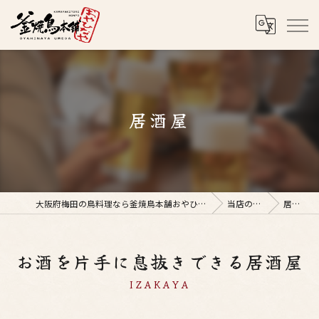
居酒屋
大阪府梅田の鳥料理なら釜焼鳥本舗おやひなや 梅田店
当店の特徴
居酒屋
お酒を片手に息抜きできる居酒屋
IZAKAYA