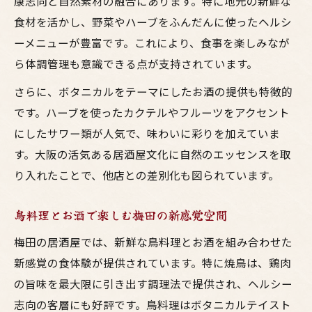
康志向と自然素材の融合にあります。特に地元の新鮮な
験
食材を活かし、野菜やハーブをふんだんに使ったヘルシ
ボタニコ扇町公園のランチで健康的に過ご
ーメニューが豊富です。これにより、食事を楽しみなが
す
ら体調管理も意識できる点が支持されています。
緑あふれる空間で満喫する大阪の居酒屋時間
さらに、ボタニカルをテーマにしたお酒の提供も特徴的
大阪の居酒屋で味わう緑豊かな癒しのひと
です。ハーブを使ったカクテルやフルーツをアクセント
とき
にしたサワー類が人気で、味わいに彩りを加えていま
ボタニカルな空間で焼鳥とお酒を楽しむコ
す。大阪の活気ある居酒屋文化に自然のエッセンスを取
ツ
り入れたことで、他店との差別化も図られています。
鳥料理とお酒が彩る大阪の居酒屋タイム
梅田の居酒屋で叶うリラックス空間の過ご
鳥料理とお酒で楽しむ梅田の新感覚空間
し方
梅田の居酒屋では、新鮮な鳥料理とお酒を組み合わせた
扇町公園近くのボタニカル居酒屋の楽しみ
新感覚の食体験が提供されています。特に焼鳥は、鶏肉
方
の旨味を最大限に引き出す調理法で提供され、ヘルシー
ボタニカル空間でお酒と焼鳥が奏でる至福の夜
志向の客層にも好評です。鳥料理はボタニカルテイスト