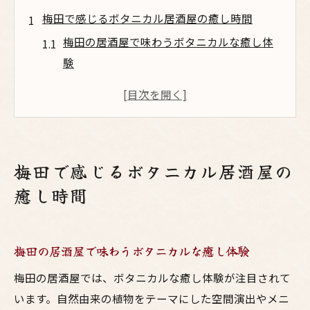
梅田で感じるボタニカル居酒屋の癒し時間
梅田の居酒屋で味わうボタニカルな癒し体
験
大阪で注目のボタニカル居酒屋の魅力とは
鳥料理とお酒で楽しむ梅田の新感覚空間
焼鳥とボタニカルが融合した梅田の居酒屋
探訪
梅田で感じるボタニカル居酒屋の
Botanico扇町公園のメニューを満喫する方
癒し時間
法
大阪の焼鳥とお酒で味わう新感覚ボタニカル体
験
梅田の居酒屋で味わうボタニカルな癒し体験
大阪の焼鳥とお酒で叶えるボタニカル体験
梅田の居酒屋では、ボタニカルな癒し体験が注目されて
居酒屋で楽しむ鳥料理とボタニカルの絶妙
います。自然由来の植物をテーマにした空間演出やメニ