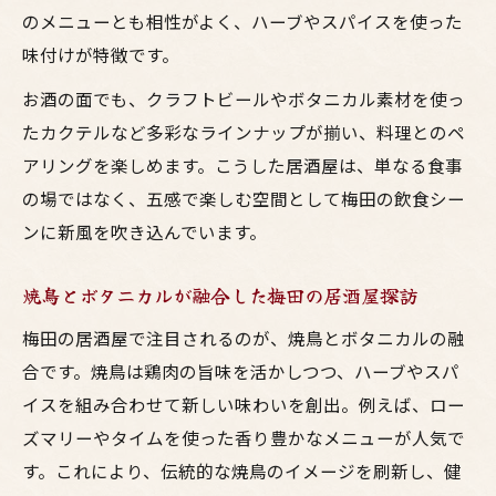
ボタニカル空間で味わう焼鳥とお酒の贅沢
のメニューとも相性がよく、ハーブやスパイスを使った
な夜
味付けが特徴です。
梅田の居酒屋で感じる鳥料理とお酒の調和
お酒の面でも、クラフトビールやボタニカル素材を使っ
大阪でボタニカルな夜を彩る焼鳥ディナー
たカクテルなど多彩なラインナップが揃い、料理とのペ
ヘルシーな鳥料理とお酒で至福のひととき
アリングを楽しめます。こうした居酒屋は、単なる食事
を
の場ではなく、五感で楽しむ空間として梅田の飲食シー
ボタニコ扇町公園ディナーで特別な体験を
ンに新風を吹き込んでいます。
心と体が喜ぶ居酒屋の鳥料理とボタニカルの魅
焼鳥とボタニカルが融合した梅田の居酒屋探訪
力
梅田の居酒屋で注目されるのが、焼鳥とボタニカルの融
心も体も癒すボタニカル居酒屋の鳥料理体
合です。焼鳥は鶏肉の旨味を活かしつつ、ハーブやスパ
験
イスを組み合わせて新しい味わいを創出。例えば、ロー
大阪で人気のヘルシー鳥料理とお酒の魅力
ズマリーやタイムを使った香り豊かなメニューが人気で
焼鳥とお酒のあるボタニカル空間の過ごし
す。これにより、伝統的な焼鳥のイメージを刷新し、健
方