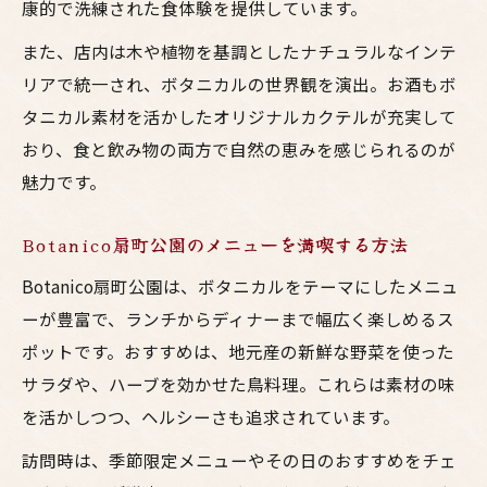
康的で洗練された食体験を提供しています。
梅田の居酒屋で心地よいボタニカル時間を
また、店内は木や植物を基調としたナチュラルなインテ
お酒を楽しみながらボタニカルな癒しを満
リアで統一され、ボタニカルの世界観を演出。お酒もボ
喫
タニカル素材を活かしたオリジナルカクテルが充実して
おり、食と飲み物の両方で自然の恵みを感じられるのが
魅力です。
Botanico扇町公園のメニューを満喫する方法
Botanico扇町公園は、ボタニカルをテーマにしたメニュ
ーが豊富で、ランチからディナーまで幅広く楽しめるス
ポットです。おすすめは、地元産の新鮮な野菜を使った
サラダや、ハーブを効かせた鳥料理。これらは素材の味
を活かしつつ、ヘルシーさも追求されています。
訪問時は、季節限定メニューやその日のおすすめをチェ