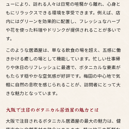
バランス
ューにより、訪れる人々は日常の喧騒から離れ、心身と
焼鳥とお酒の相性を大阪で体感しよう
もにリラックスできる環境を享受できます。例えば、店
緑あふれる空間で焼鳥とお酒を堪能する秘
内にはグリーンを効果的に配置し、フレッシュなハーブ
訣
や花を使った料理やドリンクが提供されることが多いで
梅田の居酒屋で体験する新しい味覚の提案
す。
鳥料理を楽しむならヘルシーな居酒屋がおすす
このような居酒屋は、単なる飲食の場を超え、五感に働
め
きかける癒しの場として機能しています。忙しい仕事帰
ヘルシーな鳥料理が自慢のボタニカル居酒
りや休日のリフレッシュに最適で、ボタニカルな要素が
屋
もたらす穏やかな空気感が好評です。梅田の中心地で気
軽に自然の息吹を感じられることが、訪問者にとって大
大阪で健康志向の鳥料理とお酒を満喫する
きな魅力となっています。
方法
焼鳥とお酒で魅力倍増のボタニカル空間と
大阪で注目のボタニカル居酒屋の魅力とは
は
大阪で注目されるボタニカル居酒屋の最大の魅力は、健
梅田の居酒屋で楽しむヘルシーな鳥料理体