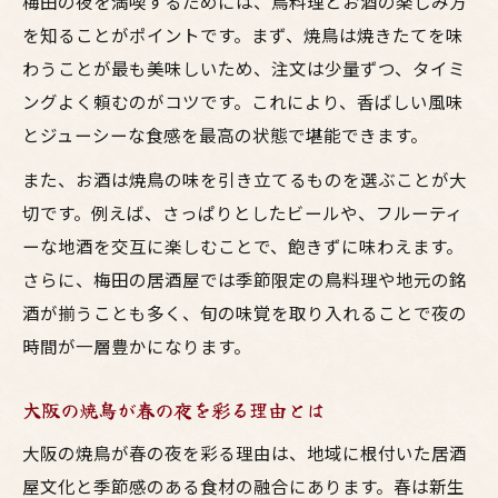
梅田の夜を満喫するためには、鳥料理とお酒の楽しみ方
を知ることがポイントです。まず、焼鳥は焼きたてを味
お酒と鳥料理が誘う平日夜のリフレッシュ
わうことが最も美味しいため、注文は少量ずつ、タイミ
香ばしい焼鳥と多彩なイベントを楽しもう
ングよく頼むのがコツです。これにより、香ばしい風味
焼鳥を味わいながらイベントを満喫する秘
とジューシーな食感を最高の状態で堪能できます。
訣
また、お酒は焼鳥の味を引き立てるものを選ぶことが大
お酒と一緒に楽しむ鳥飼イベントの魅力
切です。例えば、さっぱりとしたビールや、フルーティ
居酒屋気分で参加するナイトマーケット体
ーな地酒を交互に楽しむことで、飽きずに味わえます。
験
さらに、梅田の居酒屋では季節限定の鳥料理や地元の銘
梅田で焼鳥とイベントを同時に楽しもう
酒が揃うことも多く、旬の味覚を取り入れることで夜の
大阪の鳥料理とお酒でイベントを盛り上げ
時間が一層豊かになります。
る
交流広がる大阪夜の過ごし方を提案
大阪の焼鳥が春の夜を彩る理由とは
居酒屋とお酒が繋ぐ大阪の夜の交流術
大阪の焼鳥が春の夜を彩る理由は、地域に根付いた居酒
焼鳥とイベントで深まる家族の絆を実感
屋文化と季節感のある食材の融合にあります。春は新生