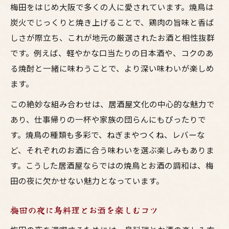
焼鳥とお酒が織りなす梅田の夜の魅力
梅田をはじめ大阪で多くの人に愛されています。焼鳥は
鳥飼イベントで感じる大阪のグルメ文化
炭火でじっくりと焼き上げることで、鶏肉の旨味と香ば
しさが際立ち、これが地元の厳選されたお酒と相性抜群
家族で楽しむ鳥飼ナイトマーケットの魅力
です。例えば、軽やかな口当たりの日本酒や、コクのあ
鳥飼ナイトマーケットで鳥料理とお酒を満
る焼酎と一緒に味わうことで、より深い味わいが楽しめ
喫
ます。
居酒屋気分で家族と焼鳥を楽しむ工夫
この絶妙な組み合わせは、居酒屋文化の中心的な魅力で
大阪のイベントで味わう焼鳥の美味しさ
あり、仕事帰りの一杯や家族の団らんにもぴったりで
梅田の鳥飼イベントでお酒と食を体験
す。焼鳥の種類も多彩で、ねぎまやつくね、レバーな
大人も子どもも鳥料理で笑顔になる夜
ど、それぞれのお酒に合う味わいを選ぶ楽しみもありま
平日夜を充実させる居酒屋気分の醍醐味
す。こうした居酒屋ならではの焼鳥とお酒の調和は、梅
梅田の居酒屋で春の夜を楽しむ方法
田の夜に欠かせない魅力となっています。
焼鳥とお酒で始まる平日夜の贅沢体験
梅田の夜に鳥料理とお酒を楽しむコツ
大阪鳥料理が彩るナイトマーケットの夜
家族で味わう居酒屋の温もりと焼鳥の香り