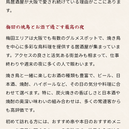
鳥居酒屋が大阪で愛され続けている理由がここにありま
大阪で焼鳥を堪能する居酒屋活用法
す。
梅田の焼き鳥居酒屋を楽しむコツ
鳥料理とお酒で味わう大阪の夜
梅田の焼鳥とお酒で過ごす最高の夜
居酒屋で焼き鳥を最大限楽しむ方法
梅田エリアは大阪でも有数のグルメスポットで、焼き鳥
焼き鳥とお酒で大阪の味を満喫しよう
を中心に多彩な鳥料理を提供する居酒屋が集まっていま
仕事帰りに最適！梅田の鳥料理おすすめ情報
す。アクセスの良さと活気ある街並みも相まって、仕事
仕事帰りに梅田で焼き鳥とお酒を満喫
終わりや週末の夜に多くの人で賑わいます。
居酒屋で味わう梅田おすすめ鳥料理
焼き鳥と一緒に楽しむお酒の種類も豊富で、ビール、日
大阪ならではの鳥料理を仕事帰りに
本酒、焼酎、ハイボールなど、その日の気分や料理に合
焼鳥とお酒でリラックスする梅田の夜
わせて選べます。特に、炭火焼きの香ばしさと日本酒や
梅田の居酒屋でおすすめの鳥料理体験
焼酎の奥深い味わいの組み合わせは、多くの常連客から
も高評価です。
初めて訪れる方には、おすすめ串や本日のおすすめメニ