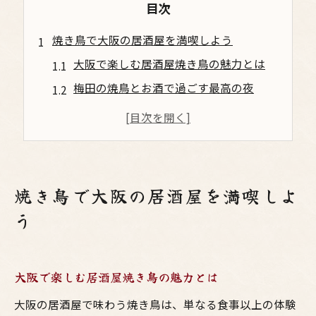
目次
焼き鳥で大阪の居酒屋を満喫しよう
大阪で楽しむ居酒屋焼き鳥の魅力とは
梅田の焼鳥とお酒で過ごす最高の夜
鳥料理が豊富な大阪の居酒屋選び方
焼き鳥とお酒の相性を大阪で堪能する
居酒屋で味わう焼鳥のおすすめスタイル
お酒好き必見！梅田で味わう鳥料理
焼き鳥で大阪の居酒屋を満喫しよ
梅田でお酒と焼き鳥を楽しむポイント
う
鳥料理と相性抜群なお酒の選び方
居酒屋で梅田の焼鳥を味わうコツ
大阪で楽しむ居酒屋焼き鳥の魅力とは
お酒とともに楽しむ大阪の鳥料理
梅田の居酒屋で堪能する焼き鳥体験
大阪の居酒屋で味わう焼き鳥は、単なる食事以上の体験