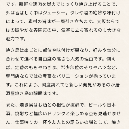
です。新鮮な鶏肉を炭火でじっくり焼き上げることで、
鳥料理を通じた焼鳥の魅力と楽しみ方
外は香ばしく中はジューシー。タレや塩の絶妙な味付け
焼鳥の魅力と大阪鳥料理の奥深さ
によって、素材の旨味が一層引き立ちます。大阪ならで
鳥料理を知り尽くす焼き鳥の選び方
はの賑やかな雰囲気の中、気軽に立ち寄れるのも大きな
居酒屋で味わう鳥料理の楽しみ方
魅力です。
梅田で焼き鳥を極めるポイント集
焼き鳥は串ごとに部位や味付けが異なり、好みや気分に
焼鳥とお酒で広がる鳥料理の世界
合わせて選べる自由度の高さも人気の理由です。例え
梅田で注目の焼き鳥とお酒の組み合わせ
ば、定番のももやねぎま、希少部位のそりやハツなど、
梅田で焼き鳥とお酒を味わう極意
専門店ならではの豊富なバリエーションが揃っていま
鳥料理と相性抜群なお酒の選び方
す。これにより、何度訪れても新しい発見があるのが居
居酒屋おすすめの焼き鳥ペアリング術
酒屋焼き鳥の醍醐味です。
焼き鳥とお酒の最高の組み合わせ方
また、焼き鳥はお酒との相性が抜群で、ビールや日本
大阪梅田で楽しむ焼鳥とお酒の魅力
酒、焼酎など幅広いドリンクと楽しめる点も見逃せませ
ん。仕事帰りの一杯や友人との語らいの場として、焼き
大阪の居酒屋で焼鳥を存分に堪能する秘訣