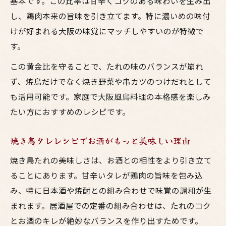
基本です。この比率は甘辛くコクのある味わいを生み出
鳥料理と焼鳥たれで楽しむ大阪流ペアリン
し、鶏肉本来の旨味を引き立てます。特に濃いめの味付
グ
けが好まれる大阪の味覚にマッチしやすいのが特徴で
自宅で体験する焼き鳥とお酒の黄金コンビ
す。
焼鳥タレ絶品レシピでお酒がさらに進む理
この黄金比を守ることで、たれの味のバランスが崩れ
由
ず、焼鳥だけでなく焼き野菜や串カツのつけだれとして
居酒屋の味を再現する甘辛たれペアリング
も活用可能です。家庭で大阪風鳥料理の本格感を楽しみ
術
たい方におすすめのレシピです。
失敗しない焼き鳥たれの作り方紹介
焼き鳥タレレシピでお酒がもっと美味しい理由
居酒屋流焼鳥たれの黄金比失敗しない作り
方
焼き鳥たれの美味しさは、お酒との相性をより引き立て
大阪の鳥料理を自宅で再現する焼き鳥タレ
ることにあります。甘辛いタレが鶏肉の旨味を包み込
術
み、特に日本酒や焼酎との組み合わせで味覚の調和が生
まれます。居酒屋での定番の組み合わせは、たれのコク
焼き鳥タレ作り方簡単ポイント徹底解説
とお酒のキレが絶妙なバランスを作り出すためです。
プロも納得の絶品焼鳥タレ家庭用レシピ紹