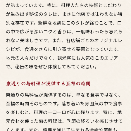
東通りで心に残るひとときを過ごす
が詰まっています。特に、料理人たちの技術とこだわり
鳥料理が演出する贅沢なひととき
が生み出す秘伝のタレは、まさに他店では味わえない特
東通りで過ごす至福の時間
別な存在です。新鮮な地鶏にこのタレが絡むことで、口
の中で広がる深いコクと香りは、一度味わったら忘れら
美味しさ以上の価値を提供する鳥料理
れない美味しさです。また、各店舗ごとのオリジナルレ
シピが、食通をさらに引き寄せる要因となっています。
地元の人々だけでなく、観光客にも人気のこのエリア
で、秘伝の味をぜひ体験してみてください。
東通りの鳥料理が提供する至福の時間
東通りの鳥料理が提供するのは、単なる食事ではなく、
至福の時間そのものです。落ち着いた雰囲気の中で食事
を楽しむと、料理の一口一口が心に残ります。特に、地
元食材を使った旬の料理は、季節の移ろいを感じさせて
くれます。また、料理を通じて生まれる会話や笑顔も、