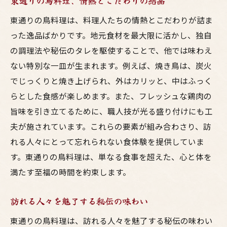
東通りの鳥料理、情熱とこだわりの結晶
おすすめメニューの選び方ガイド
東通りの鳥料理は、料理人たちの情熱とこだわりが詰ま
観光客必見の東通り名物料理
った逸品ばかりです。地元食材を最大限に活かし、独自
その場でしか味わえない特別なメニュー
の調理法や秘伝のタレを駆使することで、他では味わえ
新鮮な地鶏を使った東通りの焼き鳥の極意
ない特別な一皿が生まれます。例えば、焼き鳥は、炭火
新鮮な地鶏の選び方とその魅力
でじっくりと焼き上げられ、外はカリッと、中はふっく
地鶏の味を最大限に引き出す焼き方
らとした食感が楽しめます。また、フレッシュな鶏肉の
職人技が光る地鶏の焼き鳥
旨味を引き立てるために、職人技が光る盛り付けにも工
夫が施されています。これらの要素が組み合わさり、訪
地鶏の旨味を感じる焼き鳥の食べ方
れる人々にとって忘れられない食体験を提供していま
東通りの地鶏が持つ特別な味わい
す。東通りの鳥料理は、単なる食事を超えた、心と体を
新鮮さが決め手になる焼き鳥の美味しさ
満たす至福の時間を約束します。
東通りの鳥料理で味わう特別なひととき
東通りの雰囲気が醸し出す特別な時間
訪れる人々を魅了する秘伝の味わい
料理を楽しむだけではない特別な体験
東通りの鳥料理は、訪れる人々を魅了する秘伝の味わい