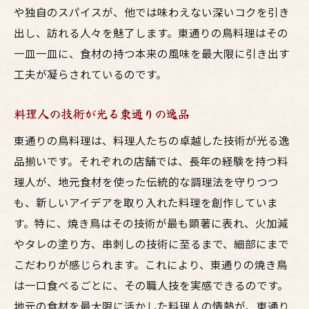
秘伝タレが生み出す究極の美味しさ
や独自のスパイスが、他では味わえない深いコクを引き
専門店の秘密が詰まったタレの魅力
出し、訪れる人々を魅了します。東通りの鳥料理はその
タレの深いコクが引き立つ鳥料理の味
一皿一皿に、食材の持つ本来の風味を最大限に引き出す
東通りでしか味わえないタレの秘密
工夫が凝らされているのです。
訪れる人々を唸らせるタレの魔法
料理人の技術が光る東通りの逸品
東通りの鳥料理、タレと食材の絶妙ハーモ
ニー
東通りの鳥料理は、料理人たちの卓越した技術が光る逸
品揃いです。それぞれの店舗では、長年の経験を持つ料
外はパリパリ中はジューシーな東通りの焼き鳥
理人が、地元食材を使った伝統的な調理法を守りつつ
体験
も、新しいアイデアを取り入れた料理を創作していま
焼き鳥の王道、東通りのこだわり
す。特に、焼き鳥はその技術が最も顕著に表れ、火加減
パリパリ食感が楽しめる焼き鳥の魅力
やタレの塗り方、串刺しの技術に至るまで、細部にまで
ジューシーさが際立つ焼き鳥の秘密
こだわりが感じられます。これにより、東通りの焼き鳥
焼き加減が生む絶妙な味のハーモニー
は一口食べるごとに、その職人技を実感できるのです。
焼き鳥の新しい楽しみ方を東通りで
地元の食材を最大限に活かした料理人の情熱が、東通り