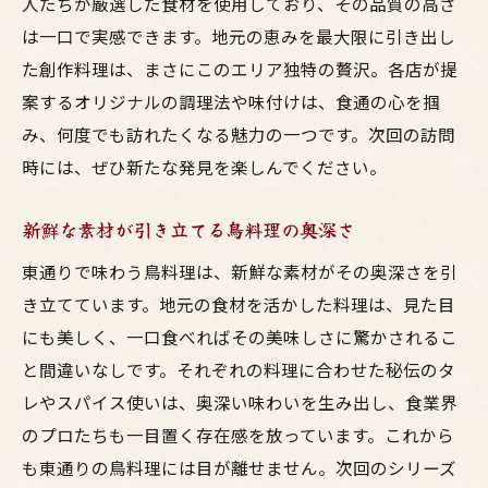
人たちが厳選した食材を使用しており、その品質の高さ
は一口で実感できます。地元の恵みを最大限に引き出し
た創作料理は、まさにこのエリア独特の贅沢。各店が提
案するオリジナルの調理法や味付けは、食通の心を掴
み、何度でも訪れたくなる魅力の一つです。次回の訪問
時には、ぜひ新たな発見を楽しんでください。
新鮮な素材が引き立てる鳥料理の奥深さ
東通りで味わう鳥料理は、新鮮な素材がその奥深さを引
き立てています。地元の食材を活かした料理は、見た目
にも美しく、一口食べればその美味しさに驚かされるこ
と間違いなしです。それぞれの料理に合わせた秘伝のタ
レやスパイス使いは、奥深い味わいを生み出し、食業界
のプロたちも一目置く存在感を放っています。これから
も東通りの鳥料理には目が離せません。次回のシリーズ