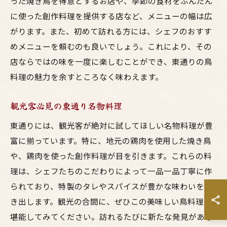
った焼き鳥を得意とするお店や、季節の食材をふんだん
に使った創作料理を提供する店など、メニューの幅は広
がります。また、初めて訪れる方には、シェフのおすす
めメニューを頼むのも良いでしょう。これにより、その
店ならではの味を一度に楽しむことができ、東通りの鳥
料理の魅力を余すところなく味わえます。
観光客必見の東通り名物料理
東通りには、観光客が絶対に試してほしい名物料理が豊
富に揃っています。特に、地元の鶏肉を使用した焼き鳥
や、鶏肉を使った創作料理が目を引きます。これらの料
理は、シェフたちのこだわりによって一品一品丁寧に作
られており、特製のタレやスパイスが豊かな味わいを引
き出します。観光の合間に、ぜひこの美味しい鳥料理を
堪能してみてください。訪れるたびに新たな発見がある