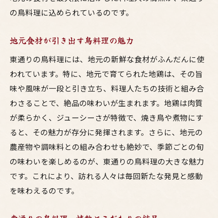
外と中の食感の違いが生む驚きの一品
の鳥料理に込められているのです。
観光客も地元民も虜にする東通りの鳥料理
地元食材が引き出す鳥料理の魅力
リピーター続出の鳥料理の特徴
東通りの鳥料理には、地元の新鮮な食材がふんだんに使
観光客を魅了する東通りの味
われています。特に、地元で育てられた地鶏は、その旨
地元民が通う理由とは？
味や風味が一段と引き立ち、料理人たちの技術と組み合
東通りの鳥料理が愛される理由
わさることで、絶品の味わいが生まれます。地鶏は肉質
観光名所としての新たな魅力
が柔らかく、ジューシーさが特徴で、焼き鳥や煮物にす
東通りでの鳥料理体験の価値
ると、その魅力が存分に発揮されます。さらに、地元の
東通りの鳥料理おすすめメニューとその楽しみ
農産物や調味料との組み合わせも絶妙で、季節ごとの旬
方
の味わいを楽しめるのが、東通りの鳥料理の大きな魅力
絶対外せないおすすめの逸品
です。これにより、訪れる人々は毎回新たな発見と感動
を味わえるのです。
地元民が勧める隠れた名品
東通りで楽しむ新しい味の発見