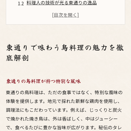
料理人の技術が光る東通りの逸品
地元食材が引き出す鳥料理の魅力
東通りの鳥料理、情熱とこだわりの結晶
訪れる人々を魅了する秘伝の味わい
東通りの鳥料理が提供する至福の時間
東通りで味わう鳥料理の魅力を徹
地元食材で贅沢に東通りの鳥料理を堪能しよう
底解剖
東通りの地元食材が生む贅沢な味わい
料理人が選ぶこだわりの地元食材
東通りの鳥料理が持つ特別な風味
地元の恵みを感じる東通りの鳥料理
地域特産品が織りなす鳥料理の美味しさ
東通りの鳥料理は、ただの食事ではなく、特別な風味の
体験を提供します。地元で採れた新鮮な鶏肉を使用し、
東通りならではの食材との出会い
調理法にもこだわっています。例えば、じっくりと炭火
新鮮な素材が引き立てる鳥料理の奥深さ
で焼かれた焼き鳥は、外は香ばしく、中はジューシー
東通りの秘伝タレが引き立てる絶品鳥料理
で、食べるたびに豊かな旨味が広がります。秘伝のタレ