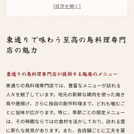
鳥料理専門店が誇る新鮮な食材の秘密
地元で愛される鳥料理専門店のこだわり
独自の調理法が魅力の鳥料理専門店
秘伝のタレが光る至高の鳥料理専門店
東通りで味わう至高の鳥料理専門
東通りで人気の鳥料理専門店の紹介
店の魅力
地元の新鮮な鶏肉を使った東通りの絶品鳥料理
厳選された地元の鶏肉が生み出す味わい
東通りの鳥料理専門店が提供する魅惑のメニュー
新鮮な鶏肉を使った絶品料理の紹介
東通りで楽しむ旬の鶏肉料理
東通りの鳥料理専門店では、豊富なメニューが訪れる
地元食材をふんだんに使った絶品メニュー
人々を魅了しています。地元の新鮮な鶏肉を使った焼き
鳥や唐揚げ、さらに独自の創作料理まで、どれも噛むご
生産者と連携した新鮮鶏肉の魅力
とに旨味が広がります。特に、季節ごとの限定メニュー
新鮮な鶏肉を使った健康的な鳥料理
は、その時期ならではの食材を活かしており、訪れる度
独自の調理法と秘伝のタレが織りなす東通りの
に新たな発見があります。また、各店舗ごとに工夫を凝
鳥料理