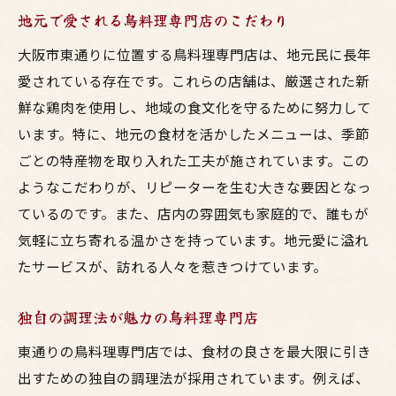
地元で愛される鳥料理専門店のこだわり
東通りの鳥料理専門店で楽しむ新鮮な鶏肉の美
味しさ
大阪市東通りに位置する鳥料理専門店は、地元民に長年
新鮮な鶏肉が楽しめる東通りの店
愛されている存在です。これらの店舗は、厳選された新
鮮な鶏肉を使用し、地域の食文化を守るために努力して
東通りで味わう新鮮鶏肉の逸品
います。特に、地元の食材を活かしたメニューは、季節
鶏肉の鮮度が決め手の料理とは
ごとの特産物を取り入れた工夫が施されています。この
新鮮な鶏肉を使ったおすすめ料理
ようなこだわりが、リピーターを生む大きな要因となっ
鳥料理専門店が提供する新鮮鶏肉の魅力
ているのです。また、店内の雰囲気も家庭的で、誰もが
新鮮な鶏肉で作る季節の料理の紹介
気軽に立ち寄れる温かさを持っています。地元愛に溢れ
東通りの隠れた名店が提供する至高の鳥料理
たサービスが、訪れる人々を惹きつけています。
隠れた名店で味わう絶品鳥料理
独自の調理法が魅力の鳥料理専門店
知る人ぞ知る鳥料理の名店
地元民が通う隠れた鳥料理専門店
東通りの鳥料理専門店では、食材の良さを最大限に引き
出すための独自の調理法が採用されています。例えば、
隠れた名店の特別メニュー