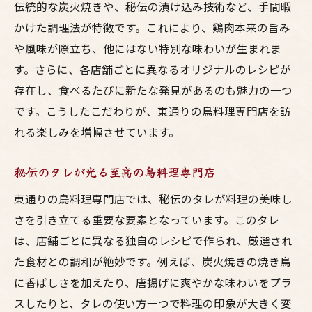
伝統的な炭火焼きや、秘伝の漬け込み技術など、手間暇
隠れ家的な鳥料理専門店の紹介
かけた調理法が特徴です。これにより、鶏肉本来の旨み
東通りで見つけた隠れた名店
や風味が際立ち、他にはない特別な味わいが生まれま
大阪市東通りの鳥料理専門店の秘められた魅力
す。さらに、各店舗ごとに異なるオリジナルのレシピが
地元の人々が愛する隠れた魅力
存在し、食べるたびに新たな発見があるのも魅力の一つ
東通りの鳥料理専門店の歴史
です。こうしたこだわりが、東通りの鳥料理専門店を訪
地元に根付く鳥料理専門店の魅力
れる楽しみを増幅させています。
バラエティ豊かな鳥料理のラインナップ
秘伝のタレが光る至高の鳥料理専門店
東通りの食文化を支える専門店
東通りの鳥料理専門店では、秘伝のタレが料理の美味し
地元の魅力を発信する鳥料理専門店
さを引き立てる重要な要素となっています。このタレ
東通りでしか味わえない鳥料理の至高の一品
は、店舗ごとに異なる独自のレシピで作られ、厳選され
ここでしか味わえない特別な鳥料理
た食材との調和が絶妙です。例えば、炭火焼きの焼き鳥
東通りの名物鳥料理の紹介
に香ばしさを加えたり、唐揚げに爽やかな味わいをプラ
一度は食べておきたい至高の一品
スしたりと、タレの使い方一つで料理の印象が大きく変