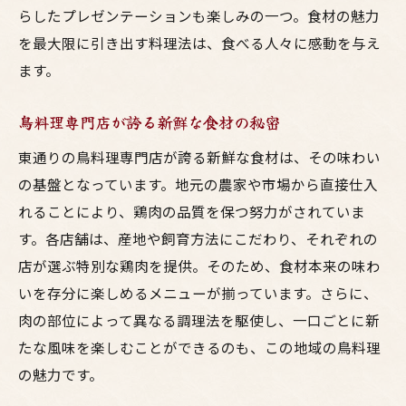
らしたプレゼンテーションも楽しみの一つ。食材の魅力
職人技が光る独自の調理法
を最大限に引き出す料理法は、食べる人々に感動を与え
秘伝のタレの秘密とその魅力
ます。
風味豊かなタレで味わう鳥料理
鳥料理専門店が誇る新鮮な食材の秘密
東通りの鳥料理専門店の特製タレ
オリジナルレシピで作る絶品鳥料理
東通りの鳥料理専門店が誇る新鮮な食材は、その味わい
調理法にこだわった鳥料理の魅力
の基盤となっています。地元の農家や市場から直接仕入
れることにより、鶏肉の品質を保つ努力がされていま
美食家たちに愛される東通りの鳥料理専門店
す。各店舗は、産地や飼育方法にこだわり、それぞれの
常連客が絶賛する鳥料理の魅力
店が選ぶ特別な鶏肉を提供。そのため、食材本来の味わ
美食家に人気の秘密とは
いを存分に楽しめるメニューが揃っています。さらに、
通を唸らせるこだわりの鳥料理
肉の部位によって異なる調理法を駆使し、一口ごとに新
美食家が集う鳥料理専門店の評判
たな風味を楽しむことができるのも、この地域の鳥料理
東通りの鳥料理専門店の口コミ
の魅力です。
食通たちが推薦する鳥料理の名店