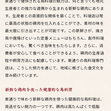
東通りで提供される鳥料理の魅力は、何と言っても地元
生産者との強力な連携から生まれる新鮮な鶏肉にありま
す。生産者との直接的な関係を築くことで、料理店は常
に最高の状態の鶏肉を仕入れることができ、素材の味を
最大限に引き出すことが可能です。この新鮮さが、焼き
鳥や唐揚げといった定番メニューはもちろん、創作料理
においても、驚くべき旨味をもたらします。さらに、消
費者が安心して食べることができるよう、鶏肉の生産過
程や飼育方法にも配慮しています。東通りの鳥料理専門
店は、こうした努力を通じて、地域に根ざした食文化を
育み続けています。
新鮮な鶏肉を使った健康的な鳥料理
東通りで味わう新鮮な鶏肉を使った健康的な鳥料理は、
見逃せない魅力の一つです。鶏肉は高たんぱくで低脂