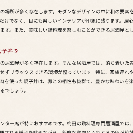
親子丼の歴史とその進化
の場所が多く存在します。モダンなデザインの中に和の要素
梅田でしか味わえない特製親子丼
だけでなく、目にも楽しいインテリアが印象に残ります。居
食通も唸る親子丼の魅力
ます。また、美味しい鶏料理を楽しむことができる居酒屋と
親子丼の美味しさの秘密とは
親子丼を
の居酒屋が多く存在します。そんな居酒屋では、落ち着いた
せずリラックスできる環境が整っています。特に、家族連れ
肉を使った親子丼は、卵との相性も抜群で、豊かな味わいを
るでしょう。
ンター席が特におすすめです。梅田の鶏料理専門居酒屋では
理される様子を眺めながら、新鮮な鶏肉とふわとろの卵が絶