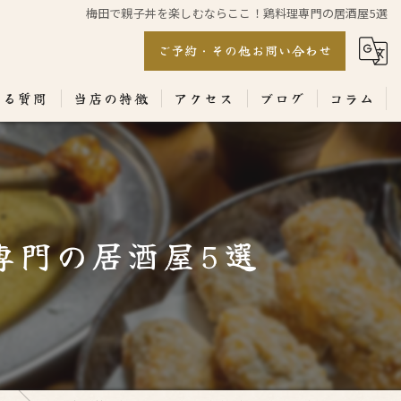
梅田で親子丼を楽しむならここ！鶏料理専門の居酒屋5選
ご予約・その他お問い合わせ
ある質問
当店の特徴
アクセス
ブログ
コラム
居酒屋
専門店
専門の居酒屋5選
ランチ
テイクアウト
コース