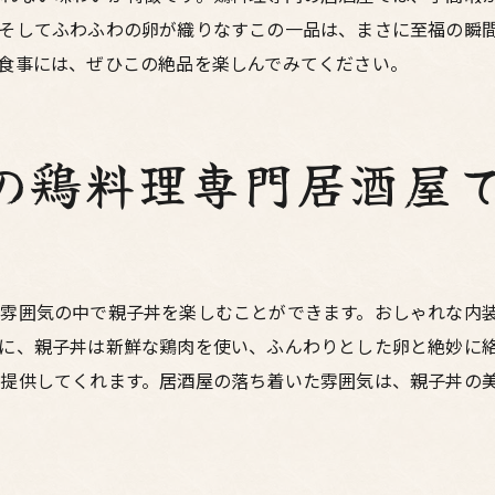
鶏料理専門店でしか味わえない親子丼
そしてふわふわの卵が織りなすこの一品は、まさに至福の瞬
専門店ならではの豊富な鶏料理メニュー
食事には、ぜひこの絶品を楽しんでみてください。
親子丼以外の鶏料理も楽しめる
アットホームな雰囲気で楽しむ梅田の親子丼
の鶏料理専門居酒屋
温かい雰囲気で迎える居酒屋
お店のスタッフもフレンドリー
ほっとするひとときを提供
家庭料理のような親しみやすさ
雰囲気の中で親子丼を楽しむことができます。おしゃれな内
落ち着いた雰囲気の中で楽しむ親子丼
に、親子丼は新鮮な鶏肉を使い、ふんわりとした卵と絶妙に
地元民に愛されるアットホームな居酒屋
提供してくれます。居酒屋の落ち着いた雰囲気は、親子丼の
梅田の鶏料理専門居酒屋で親子丼の魅力を味わう
親子丼の魅力を徹底解説
シンプルだからこそ奥深い親子丼