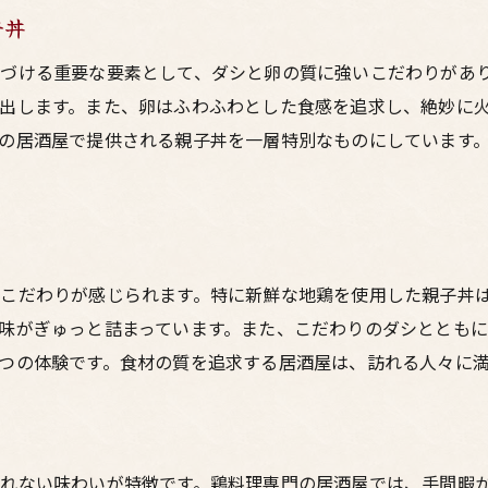
口の中で広がる親子丼の風味
子丼
一口でわかる新鮮さと美味しさ
づける重要な要素として、ダシと卵の質に強いこだわりがあ
家族で楽しむ梅田の鶏料理居酒屋の親子丼
出します。また、卵はふわふわとした食感を追求し、絶妙に
家族連れに優しい居酒屋
の居酒屋で提供される親子丼を一層特別なものにしています
個室完備で家族団らんのひとときを
お子様メニューも充実の親子丼居酒屋
家族みんなで楽しめる親子丼の味
親子で味わう絶品親子丼
こだわりが感じられます。特に新鮮な地鶏を使用した親子丼
家族の絆を深める親子丼の時間
味がぎゅっと詰まっています。また、こだわりのダシととも
梅田で親子丼を楽しむなら鶏料理専門居酒屋がおすすめ
つの体験です。食材の質を追求する居酒屋は、訪れる人々に
鶏料理専門店ならではの本格親子丼
専門店ならではのこだわりの味
親子丼の魅力を引き出す鶏料理専門店
れない味わいが特徴です。鶏料理専門の居酒屋では、手間暇