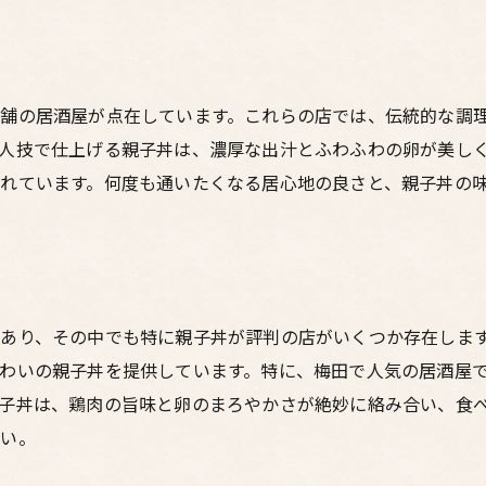
梅田の中心でくつろげる居酒屋
梅田の隠れ家的鶏料理居酒屋で親子丼を楽しむ
知る人ぞ知る親子丼の名店
舗の居酒屋が点在しています。これらの店では、伝統的な調
小さな看板が目印の隠れ家居酒屋
人技で仕上げる親子丼は、濃厚な出汁とふわふわの卵が美し
路地裏に佇む親子丼の名店
れています。何度も通いたくなる居心地の良さと、親子丼の
一見では見つけにくい名店
口コミで広がる隠れ家的居酒屋
隠れ家のような落ち着いた雰囲気
新鮮な鶏肉と卵の絶妙なハーモニー梅田の親子丼
あり、その中でも特に親子丼が評判の店がいくつか存在しま
厳選された鶏肉と卵のコンビネーション
わいの親子丼を提供しています。特に、梅田で人気の居酒屋
新鮮な食材で作る贅沢な親子丼
子丼は、鶏肉の旨味と卵のまろやかさが絶妙に絡み合い、食
味のバランスが絶妙な親子丼
さい。
素材の旨味を引き出す調理法