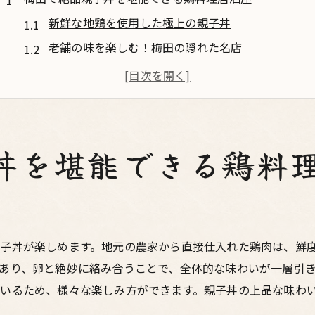
新鮮な地鶏を使用した極上の親子丼
老舗の味を楽しむ！梅田の隠れた名店
地元で評判の美味しい親子丼を求めて
こだわりのダシと卵で仕上げる絶品親子丼
食材にこだわる梅田の鶏料理専門店
一度食べたら忘れられない親子丼の味
丼を堪能できる鶏料
居心地抜群梅田の鶏料理専門居酒屋で味わう親子丼
落ち着いた雰囲気で楽しむ親子丼
おしゃれな内装で居心地の良い居酒屋
広々とした空間でリラックスしながら親子丼を
子丼が楽しめます。地元の農家から直接仕入れた鶏肉は、鮮
あり、卵と絶妙に絡み合うことで、全体的な味わいが一層引
カウンター席で楽しむ一人親子丼
いるため、様々な楽しみ方ができます。親子丼の上品な味わ
座敷席でゆったりと味わう親子丼の魅力