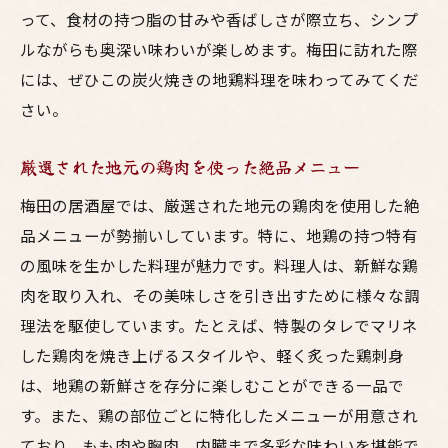
って、食材の持つ脂の甘みや香ばしさが際立ち、シンプ
ルながらも奥深い味わいが楽しめます。梅田に訪れた際
には、ぜひこの炭火焼きの地鶏料理を味わってみてくだ
さい。
厳選された地元の鶏肉を使った絶品メニュー
梅田の居酒屋では、厳選された地元の鶏肉を使用した絶
品メニューが勢揃いしています。特に、地鶏の持つ特有
の風味を生かした料理が魅力です。料理人は、新鮮な鶏
肉を取り入れ、その美味しさを引き出すために様々な調
理法を駆使しています。たとえば、特製のタレでマリネ
した鶏肉を焼き上げるスタイルや、軽く炙った鶏刺身
は、地鶏の新鮮さを存分に楽しむことができる一品で
す。また、鶏の部位ごとに特化したメニューが用意され
ており、もも肉や胸肉、内臓まで多彩な味わいを堪能で