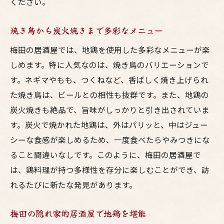
ください。
隠れ家的な居酒屋で地鶏の美味しさを体験
新鮮な地鶏を使った創作料理の数々
焼き鳥から炭火焼きまで多彩なメニュー
地鶏料理が絶品の梅田の居酒屋紹介
梅田の居酒屋では、地鶏を使用した多彩なメニューが楽
地鶏の鮮度を感じる人気の居酒屋
しめます。特に人気なのは、焼き鳥のバリエーションで
地元の食材を活かした絶品地鶏料理
す。ネギマやもも、つくねなど、香ばしく焼き上げられ
家族や友人と楽しむ地鶏の魅力
た焼き鳥は、ビールとの相性も抜群です。また、地鶏の
炭火焼きも絶品で、旨味がしっかりと引き出されていま
焼き鳥から炭火焼きまで多彩なメニュー
す。炭火で焼かれた地鶏は、外はパリッと、中はジュー
梅田の隠れ家的居酒屋で地鶏を堪能
シーな食感が楽しめるため、一度食べたらやみつきにな
居心地の良い空間で味わう地鶏料理
ること間違いなしです。このように、梅田の居酒屋で
梅田の居酒屋で新鮮な地鶏を味わおう
は、鶏料理が持つ多様性を存分に楽しむことができ、訪
地鶏の刺身が楽しめるお店
れるたびに新たな発見があります。
焼き鳥の名店で味わう地鶏の魅力
炭火焼きの香ばしさがたまらない地鶏料理
梅田の隠れ家的居酒屋で地鶏を堪能