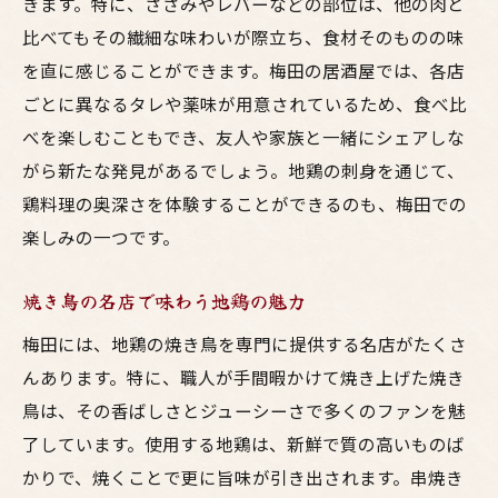
きます。特に、ささみやレバーなどの部位は、他の肉と
比べてもその繊細な味わいが際立ち、食材そのものの味
を直に感じることができます。梅田の居酒屋では、各店
ごとに異なるタレや薬味が用意されているため、食べ比
べを楽しむこともでき、友人や家族と一緒にシェアしな
がら新たな発見があるでしょう。地鶏の刺身を通じて、
鶏料理の奥深さを体験することができるのも、梅田での
楽しみの一つです。
焼き鳥の名店で味わう地鶏の魅力
梅田には、地鶏の焼き鳥を専門に提供する名店がたくさ
んあります。特に、職人が手間暇かけて焼き上げた焼き
鳥は、その香ばしさとジューシーさで多くのファンを魅
了しています。使用する地鶏は、新鮮で質の高いものば
かりで、焼くことで更に旨味が引き出されます。串焼き