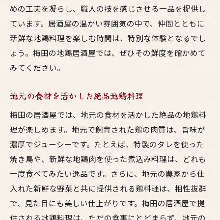
めの工夫を凝らし、職人の技を感じさせる一品を提供し
食材の旨味を引き出す絶品地鶏料理
ています。居酒屋の温かい雰囲気の中で、仲間とともに
居酒屋ならではのアットホームな雰囲気
新鮮な地鶏料理を楽しむ時間は、特別な体験となるでし
地鶏を使ったバラエティ豊かなメニュー
ょう。梅田の地鶏居酒屋では、ぜひその鮮度を確かめて
一度は訪れたい地鶏料理専門の居酒屋
みてください。
地鶏料理と相性抜群のお酒を楽しむ
地元の食材を活かした絶品地鶏料理
友人や家族と過ごす楽しいひと時
梅田の居酒屋では、地元の食材を活かした絶品の地鶏料
梅田の居酒屋で味わう地鶏料理の魅力
理が楽しめます。地元で飼育された鶏の肉質は、旨味が
地元の新鮮な地鶏を使用した料理
濃厚でジューシーです。たとえば、特製のタレを使った
焼き鳥の香ばしさと地鶏の旨味
焼き鳥や、新鮮な地鶏肉を使った煮込み料理は、どれも
地鶏を使った創作料理の数々
一度食べてみたい逸品です。さらに、地元の農家から仕
アットホームな雰囲気の居酒屋
入れた新鮮な野菜と共に提供される鶏料理は、相性抜群
友人や家族と楽しむ地鶏料理
で、見た目にも美しい仕上がりです。梅田の居酒屋で提
地鶏料理と相性抜群のお酒
供される地鶏料理は、ただの食事にとどまらず、地元の