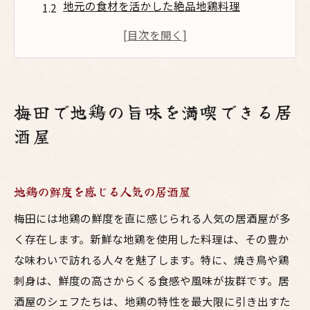
地元の食材を活かした絶品地鶏料理
家族や友人と楽しむ地鶏の魅力
焼き鳥から炭火焼きまで多彩なメニュー
梅田の隠れ家的居酒屋で地鶏を堪能
居心地の良い空間で味わう地鶏料理
梅田で地鶏の旨味を満喫できる居
新鮮な地鶏を堪能できる梅田の居酒屋探訪
酒屋
地鶏の刺身が楽しめるお店
焼き鳥の名店で味わう地鶏の魅力
地鶏の鮮度を感じる人気の居酒屋
炭火焼きの香ばしさがたまらない地鶏料理
厳選された地元の鶏肉を使った絶品メニュ
梅田には地鶏の鮮度を直に感じられる人気の居酒屋が多
ー
く存在します。新鮮な地鶏を使用した料理は、その豊か
な味わいで訪れる人々を魅了します。特に、焼き鳥や鶏
隠れ家的な居酒屋で地鶏の美味しさを体験
刺身は、鮮度の高さからくる食感や風味が抜群です。居
新鮮な地鶏を使った創作料理の数々
酒屋のシェフたちは、地鶏の特性を最大限に引き出すた
梅田の居酒屋で地鶏の魅力を体験する