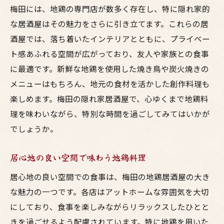
厳選された地元の鶏肉を使った絶品メニュ
梅田には、地鶏の専門店が数多く存在し、特に隠れ家的
ー
な居酒屋はその魅力をさらに引き立てます。これらの居
隠れ家的な居酒屋で地鶏の美味しさを体験
酒屋では、落ち着いたインテリアとともに、プライベー
ト感あふれる空間が広がっており、友人や家族との食事
新鮮な地鶏を使った創作料理の数々
に最適です。新鮮な地鶏を使用した焼き鳥や炭火焼きの
メニューはもちろん、地元の食材を活かした創作料理も
楽しめます。梅田の隠れ家居酒屋で、心ゆくまで地鶏料
理を味わいながら、特別な時間を過ごしてみてはいかが
でしょうか。
居心地の良い空間で味わう地鶏料理
居心地の良い空間での食事は、梅田の地鶏居酒屋の大き
な魅力の一つです。各店はアットホームな雰囲気を大切
にしており、食事を楽しみながらリラックスしたひとと
きを過ごせるよう配慮されています。特に地鶏を用いた