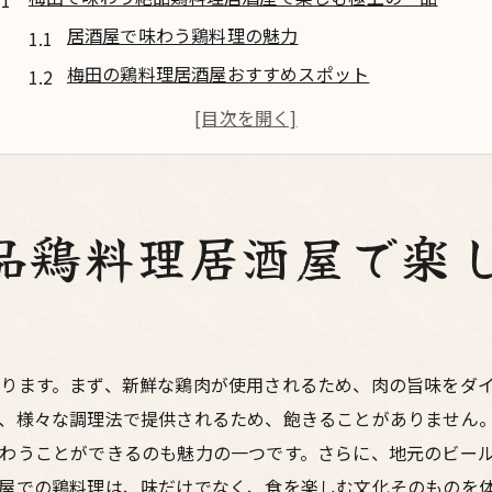
居酒屋で味わう鶏料理の魅力
梅田の鶏料理居酒屋おすすめスポット
極上の鶏料理を提供する梅田の居酒屋
居酒屋での鶏料理の楽しみ方
梅田の居酒屋で楽しむ鶏料理の秘密
鶏料理で味わう梅田の居酒屋文化
品鶏料理居酒屋で楽
梅田の居酒屋で絶品鶏料理新鮮な鶏肉を堪能
新鮮な鶏肉を使った梅田の居酒屋
梅田の居酒屋で楽しむ新鮮鶏料理
居酒屋で堪能する新鮮鶏料理のコツ
ります。まず、新鮮な鶏肉が使用されるため、肉の旨味をダ
、様々な調理法で提供されるため、飽きることがありません
新鮮な鶏肉を楽しむ梅田の居酒屋ガイド
わうことができるのも魅力の一つです。さらに、地元のビー
梅田の居酒屋で新鮮な鶏料理を満喫
屋での鶏料理は、味だけでなく、食を楽しむ文化そのものを