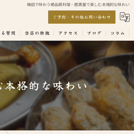
梅田で味わう絶品鶏料理—居酒屋で楽しむ本格的な味わい
ご予約・その他お問い合わせ
ある質問
当店の特徴
アクセス
ブログ
コラム
居酒屋
専門店
む本格的な味わい
ランチ
テイクアウト
コース