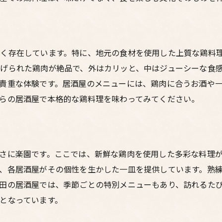
新鮮な鶏肉を楽しむための居酒屋選び
居酒屋で楽しむ梅田の鶏料理伝統の味と現代の技が融合
伝統の鶏料理を楽しむ梅田の居酒屋
く存在しています。特に、地元の食材を使用した上質な鶏料
現代の技が光る鶏料理居酒屋
げられた鶏肉が絶品で、外はカリッと、中はジューシーな食
伝統と革新が織りなす鶏料理の魅力
貴重な体験です。居酒屋のメニューには、鶏肉に合うお酒や
梅田の居酒屋で楽しむ鶏料理の変遷
らの居酒屋で本格的な鶏料理を味わってみてください。
伝統の味を守り続ける梅田の居酒屋
現代の技術が生み出す絶品鶏料理
梅田の賑やかな街並みと共に楽しむ居酒屋の鶏料理
さに楽園です。ここでは、新鮮な鶏肉を使用した多彩な料理
梅田の街歩きと鶏料理の楽しみ方
、各居酒屋がその個性を生かした一皿を提供しています。熟
賑やかな梅田の居酒屋で鶏料理を味わう
田の居酒屋では、季節ごとの特別メニューもあり、訪れるた
梅田の風景と共に楽しむ鶏料理
となっています。
居酒屋で味わう梅田の活気と鶏料理