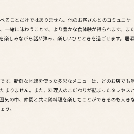
梅田の街並みが引き立てる鶏料理の味
梅田を楽しみながら鶏料理を堪能する
べることだけではありません。他のお客さんとのコミュニケ
梅田で見つける居酒屋の絶品鶏料理友人や家族と一緒に
、一緒に味わうことで、より豊かな食体験が得られます。ま
友人と楽しむ梅田の鶏料理居酒屋
を楽しみながら話が弾み、楽しいひとときを過ごせます。居
家族で訪れたい梅田の鶏料理居酒屋
梅田の居酒屋での団らんと鶏料理
居酒屋で楽しむ梅田の絆と鶏料理
友人や家族と味わう絶品鶏料理
です。新鮮な地鶏を使った多彩なメニューは、どのお店でも
梅田の居酒屋で共有する鶏料理の喜び
たまりません。また、料理人のこだわりが詰まったタレやス
居酒屋で味わう梅田の鶏料理豊かな風味と熟練の技
囲気の中、仲間と共に鶏料理を楽しむことができるのも大き
熟練の技が光る梅田の鶏料理居酒屋
ょう。
風味豊かな鶏料理を楽しむ梅田の居酒屋
梅田の居酒屋で味わう鶏料理のこだわり