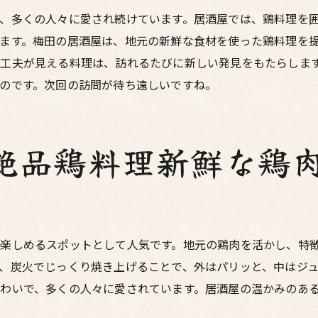
豊かな風味を引き出す鶏料理の秘密
、多くの人々に愛され続けています。居酒屋では、鶏料理を
熟練の料理人が手掛ける梅田の鶏料理
ます。梅田の居酒屋は、地元の新鮮な食材を使った鶏料理を
工夫が見える料理は、訪れるたびに新しい発見をもたらしま
居酒屋で体感する梅田の鶏料理の魅力
のです。次回の訪問が待ち遠しいですね。
梅田の居酒屋で楽しむ新鮮な鶏料理忘れられないひととき
新鮮な鶏料理が味わえる梅田の居酒屋
忘れられないひとときを過ごす鶏料理居酒屋
絶品鶏料理新鮮な鶏
梅田の居酒屋で楽しむ感動の鶏料理
新鮮な鶏肉を通じて梅田を感じる
居酒屋でのひとときを彩る梅田の鶏料理
梅田の居酒屋で過ごす特別な時間
楽しめるスポットとして人気です。地元の鶏肉を活かし、特
梅田で楽しむ居酒屋の鶏料理本格的な味わいを求めて
、炭火でじっくり焼き上げることで、外はパリッと、中はジ
本格的な鶏料理を提供する梅田の居酒屋
わいで、多くの人々に愛されています。居酒屋の温かみのあ
居酒屋で味わう本格鶏料理の魅力