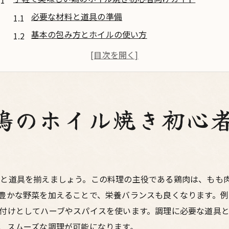
必要な材料と道具の準備
基本の包み方とホイルの使い方
事前準備と下ごしらえのポイント
焼き加減の見極め方と時間の目安
失敗しないためのコツとポイント
初心者におすすめの簡単レシピ
鶏のホイル焼き初心
栄養満点！鶏のホイル焼きと野菜の絶品レシピ
栄養たっぷりの野菜の選び方
鶏肉と野菜のバランスの取り方
レシピ：彩り豊かな野菜と鶏のホイル焼き
と道具を揃えましょう。この料理の主役である鶏肉は、もも
豊かな野菜を加えることで、栄養バランスも良くなります。
野菜の下ごしらえと保存方法
付けとしてハーブやスパイスを使います。調理に必要な道具
時短で作れるレシピのアイデア
、スムーズな調理が可能になります。