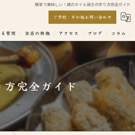
簡単で美味しい！鶏のホイル焼きの作り方完全ガイド
ご予約・その他お問い合わせ
ある質問
当店の特徴
アクセス
ブログ
コラム
居酒屋
専門店
り方完全ガイド
ランチ
テイクアウト
コース