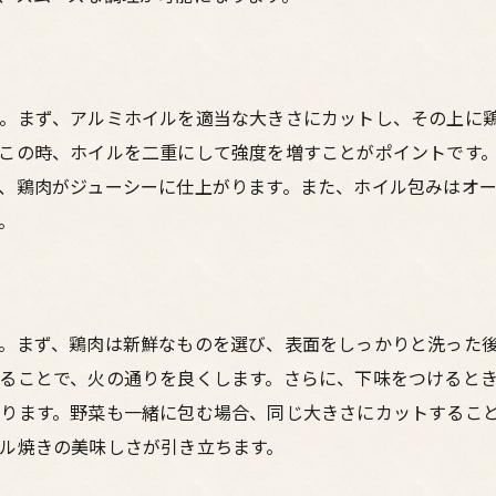
野菜を美味しく仕上げるコツ
ジューシーな鳥料理の決定版鶏のホイル焼きの秘密
鶏肉をジューシーに仕上げる秘訣
。まず、アルミホイルを適当な大きさにカットし、その上に
ホイル焼きで鶏肉を柔らかくする方法
この時、ホイルを二重にして強度を増すことがポイントです
風味を引き立てる調味料の選び方
、鶏肉がジューシーに仕上がります。また、ホイル包みはオ
ジューシーさを保つための焼き方
。
ホイル焼きと他の調理法の比較
秘伝のレシピ公開！プロの技術
忙しい日に最適！簡単に作れる鶏のホイル焼きレシピ
。まず、鶏肉は新鮮なものを選び、表面をしっかりと洗った
30分で作れる時短レシピ
ることで、火の通りを良くします。さらに、下味をつけると
忙しい時のための事前準備方法
ります。野菜も一緒に包む場合、同じ大きさにカットするこ
冷蔵庫にある食材で作る簡単レシピ
ル焼きの美味しさが引き立ちます。
子供も喜ぶ！簡単レシピの紹介