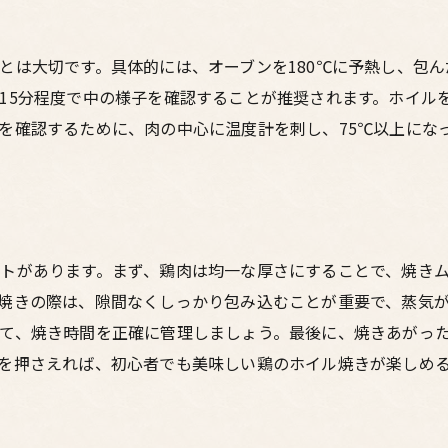
作り置きができる鶏のホイル焼き
忙しい日のための時短テクニック
は大切です。具体的には、オーブンを180℃に予熱し、包ん
初めてでも安心鶏のホイル焼き完璧な焼き加減のコツ
15分程度で中の様子を確認することが推奨されます。ホイル
初心者におすすめの焼き加減の見極め方
を確認するために、肉の中心に温度計を刺し、75℃以上にな
外はカリッと中はジューシーに仕上げる方法
完璧な焼き加減のための温度管理
失敗しないための焼き時間の目安
鶏肉の厚さによる焼き時間の違い
トがあります。まず、鶏肉は均一な厚さにすることで、焼き
焼き加減チェックのポイント
焼きの際は、隙間なくしっかり包み込むことが重要で、蒸気
オーブンを使った鶏のホイル焼き風味豊かな鳥料理
て、焼き時間を正確に管理しましょう。最後に、焼きあがっ
オーブンの設定と温度管理のコツ
を押さえれば、初心者でも美味しい鶏のホイル焼きが楽しめ
オーブンで作る鶏のホイル焼きのメリット
風味を引き立てるスパイスとハーブ