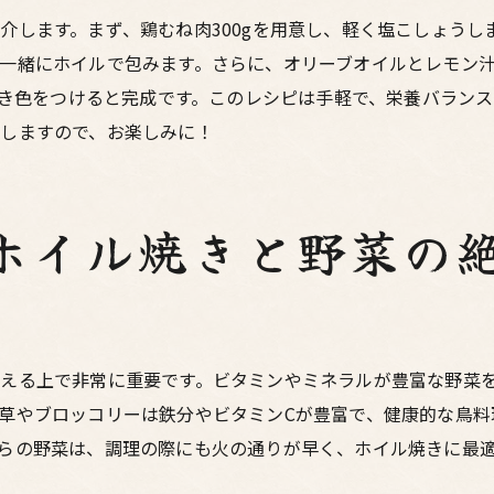
オーブンを使ったホイル焼きの基本レシピ
介します。まず、鶏むね肉300gを用意し、軽く塩こしょうし
簡単にできるアレンジレシピ
一緒にホイルで包みます。さらに、オリーブオイルとレモン
し焼き色をつけると完成です。このレシピは手軽で、栄養バラン
オーブン調理での注意点
しますので、お楽しみに！
グリルで楽しむ鶏のホイル焼きジューシーな仕上がり
グリルを使ったホイル焼きの魅力
ジューシーな仕上がりにするグリルの使い方
ホイル焼きと野菜の
風味を逃さない包み方のコツ
グリルで作る基本のホイル焼きレシピ
アウトドアでも楽しめるホイル焼き
グリル調理のポイントと注意点
える上で非常に重要です。ビタミンやミネラルが豊富な野菜
栄養バランス抜群鶏のホイル焼きと新鮮野菜の組み合わせ
草やブロッコリーは鉄分やビタミンCが豊富で、健康的な鳥料
新鮮野菜の選び方と保存方法
らの野菜は、調理の際にも火の通りが早く、ホイル焼きに最
栄養バランスを考えたレシピの作り方