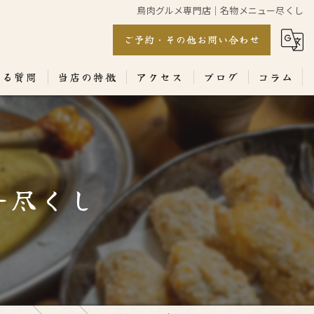
鳥肉グルメ専門店｜名物メニュー尽くし
ご予約・その他お問い合わせ
ある質問
当店の特徴
アクセス
ブログ
コラム
居酒屋
専門店
ー尽くし
ランチ
テイクアウト
コース