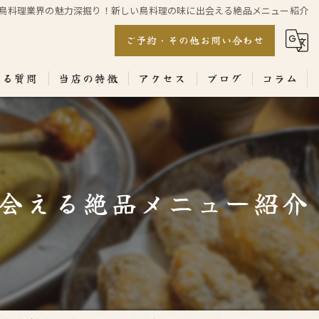
鳥料理業界の魅力深掘り！新しい鳥料理の味に出会える絶品メニュー紹介
ご予約・その他お問い合わせ
ある質問
当店の特徴
アクセス
ブログ
コラム
居酒屋
専門店
会える絶品メニュー紹介
ランチ
テイクアウト
コース