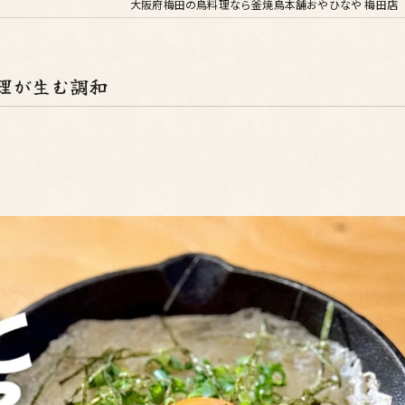
大阪府梅田の鳥料理なら釜焼鳥本舗おやひなや 梅田店
理が生む調和