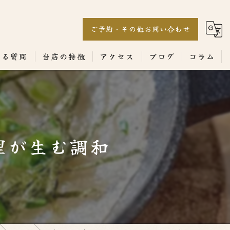
ご予約・その他お問い合わせ
ある質問
当店の特徴
アクセス
ブログ
コラム
居酒屋
専門店
理が生む調和
ランチ
テイクアウト
コース