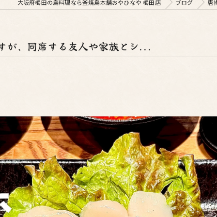
大阪府梅田の鳥料理なら釜焼鳥本舗おやひなや 梅田店
ブログ
唐
が、同席する友人や家族とシ...