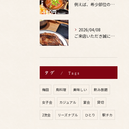
例えば、希少部位の串を試したり、季節限定の地酒を味わったりす...
2026/04/08
ご来店いただき誠にありがとうございます。
タグ
Tags
梅田
鳥料理
美味しい
飲み放題
女子会
カジュアル
宴会
貸切
2次会
リーズナブル
ひとり
駅チカ