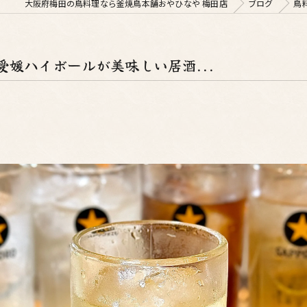
大阪府梅田の鳥料理なら釜焼鳥本舗おやひなや 梅田店
ブログ
鳥
媛ハイボールが美味しい居酒...