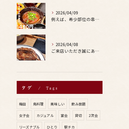
2026/04/09
例えば、希少部位の串を試したり、季節限定の地酒を味わったりす...
2026/04/08
ご来店いただき誠にありがとうございます。
タグ
Tags
梅田
鳥料理
美味しい
飲み放題
女子会
カジュアル
宴会
貸切
2次会
リーズナブル
ひとり
駅チカ