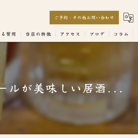
ご予約・その他お問い合わせ
ある質問
当店の特徴
アクセス
ブログ
コラム
居酒屋
専門店
ルが美味しい居酒...
ランチ
テイクアウト
コース