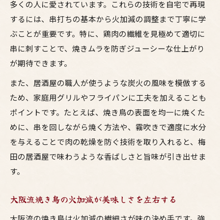
鳥料理のプロ直伝串打ちコツで大阪気分満
多くの人に愛されています。これらの技術を自宅で再現
喫
するには、串打ちの基本から火加減の調整まで丁寧に学
焼鳥の串打ちは食感と味の決め手になる要
ぶことが重要です。特に、鶏肉の繊維を見極めて適切に
素
串に刺すことで、焼きムラを防ぎジューシーな仕上がり
が期待できます。
居酒屋スタイルの簡単串打ちで家飲みを格
上げ
また、居酒屋の職人が使うような炭火の風味を模倣する
お酒と楽しむ焼鳥に最適な串打ち方法を解
ため、家庭用グリルやフライパンに工夫を加えることも
説
ポイントです。たとえば、焼き鳥の表面を均一に焼くた
お酒と味わう焼鳥のジューシーな焼き方
めに、串を回しながら焼く方法や、霧吹きで適度に水分
を与えることで肉の乾燥を防ぐ技術を取り入れると、梅
居酒屋の味を超える焼鳥ジューシー焼き技
田の居酒屋で味わうような香ばしさと旨味が引き出せま
術
す。
大阪流お酒とともに楽しむ焼き鳥の焼き方
鳥料理に最適な焼鳥の焼き方で味が変わる
大阪流焼き鳥の火加減が美味しさを左右する
梅田仕込みの焼き鳥とお酒の相性を極める
大阪流の焼き鳥は火加減の繊細さが味の決め手です。強