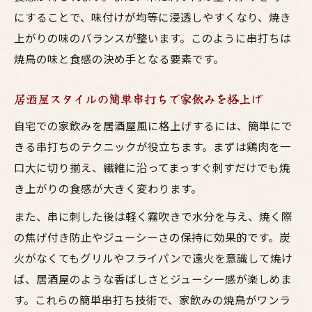
にすることで、味付けが均等に浸透しやすくなり、焼き
上がりの味のバランスが整います。このように串打ちは
焼鳥の味と食感の決め手となる要素です。
居酒屋スタイルの簡単串打ちで家飲みを格上げ
自宅での家飲みを居酒屋風に格上げするには、簡単にで
きる串打ちのテクニックが役立ちます。まずは鶏肉を一
口大に切り揃え、繊維に沿ってまっすぐ刺すだけでも焼
き上がりの食感が大きく変わります。
また、串に刺した後は軽く霧吹きで水分を与え、焼く際
の焦げ付き防止やジューシーさの保持に効果的です。炭
火がなくてもグリルやフライパンで遠火を意識して焼け
ば、居酒屋のような香ばしさとジューシー感が楽しめま
す。これらの簡単串打ち技術で、家飲みの焼鳥がワンラ