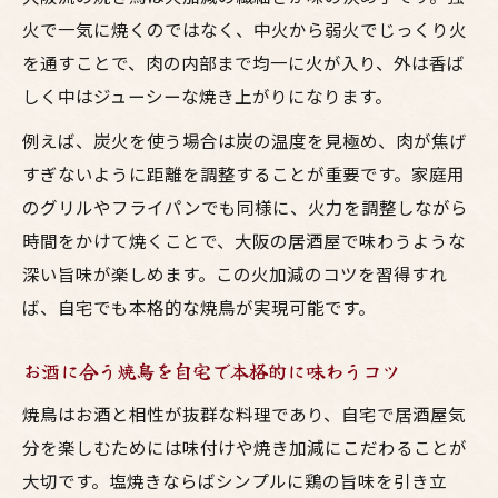
焼鳥の下味と火加減が生むジューシーな一
火で一気に焼くのではなく、中火から弱火でじっくり火
串
を通すことで、肉の内部まで均一に火が入り、外は香ば
美味しさ引き出す焼き鳥の火加減と霧吹き活用
しく中はジューシーな焼き上がりになります。
法
例えば、炭火を使う場合は炭の温度を見極め、肉が焦げ
梅田居酒屋流の焼鳥火加減と霧吹き活用術
すぎないように距離を調整することが重要です。家庭用
お酒が進む焼き鳥は火加減が決め手となる
のグリルやフライパンでも同様に、火力を調整しながら
理由
時間をかけて焼くことで、大阪の居酒屋で味わうような
鳥料理の焼き加減と霧吹きで旨みを閉じ込
深い旨味が楽しめます。この火加減のコツを習得すれ
める
ば、自宅でも本格的な焼鳥が実現可能です。
焼鳥の霧吹き活用で大阪の味を自宅で再現
お酒に合う焼鳥を自宅で本格的に味わうコツ
居酒屋仕込み焼き鳥の火加減調整の秘訣
家庭で出来る串打ち簡単マスター術
焼鳥はお酒と相性が抜群な料理であり、自宅で居酒屋気
居酒屋流簡単串打ちで焼き鳥の味を格上げ
分を楽しむためには味付けや焼き加減にこだわることが
大切です。塩焼きならばシンプルに鶏の旨味を引き立
大阪風焼鳥の串打ちを家庭で簡単に実践す