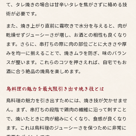
て、タレ焼きの場合は甘辛いタレを焦がさずに絡める技
る方法
術が必要です。
梅田気分を楽しむ鳥料理の串打ちステップ
また、焼き上がり直前に霧吹きで水分を与えると、肉が
焼き鳥の串打ち道具とコツで失敗知らずに
乾燥せずジューシーさが増し、お酒との相性も良くなり
お酒に合う焼鳥は串打ちの工夫が重要な理
ます。さらに、串打ちの際に肉の部位ごとに大きさや厚
由
みを均一に揃えることで、焼きムラを防ぎ、味のバラン
失敗しない焼き鳥調理のプロのコツ
スが整います。これらのコツを押さえれば、自宅でもお
居酒屋職人直伝の焼き鳥プロ技で失敗ゼロ
酒に合う絶品の焼鳥を楽しめます。
へ
大阪仕込みの焼鳥・鳥料理でお酒が進む工
鳥料理の魅力を最大限引き出す焼き技とは
夫
鳥料理の魅力を引き出すためには、焼き技が欠かせませ
梅田の味を自宅で再現する焼き鳥調理術
ん。まず、串打ちの段階で鶏肉の繊維に沿って刺すこと
焼鳥の下味と火加減で家庭の鳥料理を極め
で、焼いたときに肉が縮みにくくなり、食感が良くなり
る
ます。これは鳥料理のジューシーさを保つために非常に
お酒に合う焼き鳥は焼き技と串打ちが決め