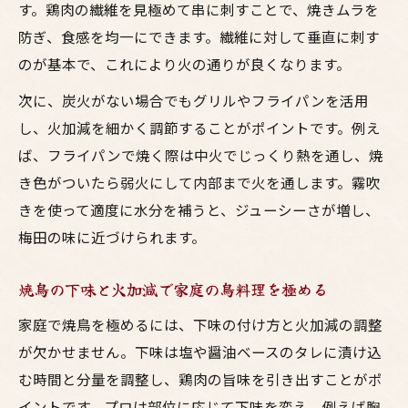
す。鶏肉の繊維を見極めて串に刺すことで、焼きムラを
防ぎ、食感を均一にできます。繊維に対して垂直に刺す
のが基本で、これにより火の通りが良くなります。
次に、炭火がない場合でもグリルやフライパンを活用
し、火加減を細かく調節することがポイントです。例え
ば、フライパンで焼く際は中火でじっくり熱を通し、焼
き色がついたら弱火にして内部まで火を通します。霧吹
きを使って適度に水分を補うと、ジューシーさが増し、
梅田の味に近づけられます。
焼鳥の下味と火加減で家庭の鳥料理を極める
家庭で焼鳥を極めるには、下味の付け方と火加減の調整
が欠かせません。下味は塩や醤油ベースのタレに漬け込
む時間と分量を調整し、鶏肉の旨味を引き出すことがポ
イントです。プロは部位に応じて下味を変え、例えば胸