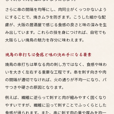
さらに串の間隔を均等にし、肉同士がくっつかないよう
にすることで、焼きムラを防ぎます。こうした細かな配
慮が、大阪の居酒屋で感じる食感の良さと味の深みを生
み出しています。これらの技を身につければ、自宅でも
大阪らしい焼鳥の魅力を存分に味わえます。
焼鳥の串打ちは食感と味の決め手になる要素
焼鳥の串打ちは単なる肉の刺し方ではなく、食感や味わ
いを大きく左右する重要な工程です。串を刺す向きや肉
の間隔が適切でなければ、火の通りが不均一になり、パ
サつきや硬さの原因となります。
例えば、繊維に逆らって刺すと肉が縮みやすく固くなり
やすいですが、繊維に沿って刺すことでふっくらとした
食感が得られます。また、串に刺す肉の量や厚みを均一