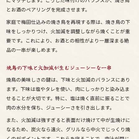
にマッチします。こうした味付けのバランスが、焼き鳥
とお酒のペアリングを完成させます。
家庭で梅田仕込みの焼き鳥を再現する際は、焼き鳥の下
味をしっかりつけ、火加減を調整しながら焼くことが重
要です。これにより、お酒との相性がより一層深まる絶
品の一串が楽しめます。
焼鳥の下味と火加減が生むジューシーな一串
焼鳥の美味しさの鍵は、下味と火加減のバランスにあり
ます。下味は塩やタレを使い、肉にしっかりと染み込ま
せることが大切です。特に、塩は焼く直前に振ることで
肉の水分を保ち、ジューシーさを引き出します。
また、火加減は強すぎると表面だけ焼けて中が生焼けに
なるため、炭火なら遠火、グリルなら中火でじっくり焼
くのがポイントです。これらを守ることで、肉汁が閉じ