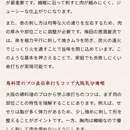
が最重要です。繊維に沿って刺すと肉が縮みにくく、ジ
ューシーな仕上がりになります。
また、串の刺し方は均等な火の通りを左右するため、肉
の厚みや部位ごとに調整が必要です。梅田の居酒屋流で
は、串を極力平行に刺して焼きムラを防ぎ、炭火の遠火
でじっくり火を通すことで旨味を閉じ込めています。こ
のような基本を押さえることで、家庭でも失敗しにくい
串打ちが実現可能です。
鳥料理のプロ直伝串打ちコツで大阪気分満喫
大阪の鶏料理のプロから学ぶ串打ちのコツは、まず肉の
部位ごとの特性を理解することにあります。例えば、せ
せりは脂が多く弾力があるため、少し強めに刺して形を
整えることがポイントです。一方、胸肉は繊細なので優
しく刺して肉を傷めないようにします。