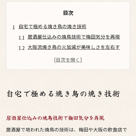
目次
自宅で極める焼き鳥の焼き技術
居酒屋仕込みの焼鳥技術で梅田気分を再現
大阪流焼き鳥の火加減が美味しさを左右す
る
お酒に合う焼鳥を自宅で本格的に味わうコ
ツ
鳥料理の魅力を最大限引き出す焼き技とは
自宅で極める焼き鳥の焼き技術
焼鳥の香ばしさとジューシー感を自宅で再
現
串打ち成功へ繋がる鳥料理の新常識
居酒屋仕込みの焼鳥技術で梅田気分を再現
梅田居酒屋流の焼き鳥串打ちで失敗防止術
居酒屋で培われた焼鳥の技術は、梅田や大阪の飲食店で