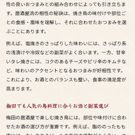
性の良いおつまみとの組み合わせによっても引き立ちま
居酒屋定番の鳥料理とおつまみの黄金バラ
す。居酒屋流の相性の秘訣は、焼き鳥の味付けや部位ご
ンス
との食感・風味を理解し、それに合わせたおつまみを選
大阪の焼鳥に合う副菜でお酒の楽しみ方を
ぶことにあります。
広げる
例えば、塩焼きのさっぱりした味わいには、さっぱり系
お酒と相性抜群の焼鳥部位ごと副菜アレン
の浅漬けや冷奴などの副菜がよく合います。一方、甘辛
ジ法
いタレ焼きには、コクのあるチーズやピリ辛のキムチな
焼鳥と副菜で叶う居酒屋風献立のコツ
ど、味わいのアクセントとなるおつまみが好相性です。
居酒屋気分を楽しむ大阪流焼鳥ペアリング術
これにより、お酒とのバランスも整い、食事の満足度が
大阪流焼鳥とお酒のペアリングで居酒屋気
高まります。
分満喫
梅田でも人気の鳥料理に合うお酒と副菜選び
焼き鳥と相性抜群のおつまみで家飲みを格
上げ
梅田の居酒屋で楽しむ焼き鳥には、部位や味付けに合わ
鳥料理の部位ごとに選ぶお酒とおつまみの
せたお酒の選び方が重要です。例えば、脂ののったもも