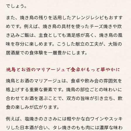
塩焼き鳥とお酒の相性を活かすおつまみ提
でしょう。
案
また、焼き鳥の残りを活用したアレンジレシピもおすす
タレ焼き鳥に合う副菜で居酒屋気分アップ
めです。例えば、焼き鳥の具材を使ったチーズ焼きや炊
焼き鳥の塩とタレで変わるお酒の楽しみ方
き込みご飯は、主食としても満足感が高く、焼き鳥の風
塩とタレ焼鳥のおつまみアレンジ実践例
味を存分に楽しめます。こうした献立の工夫が、大阪の
おつまみと焼鳥の味付けで満足度を向上
居酒屋での食体験を一層豊かにします。
焼鳥と一緒に味わう主食や副菜のベスト選択
焼鳥とお酒のマリアージュで食卓がもっと華やかに
焼鳥に合う主食と副菜で満足度を最大化
焼鳥とお酒のマリアージュは、食卓や飲み会の雰囲気を
居酒屋風焼き鳥献立におすすめのおつまみ
格上げする重要な要素です。焼鳥の部位ごとの味わいに
大阪の鳥料理と相性抜群の主食アレンジ術
合わせてお酒を選ぶことで、双方の旨味が引き立ち、飲
焼鳥とお酒を楽しむための副菜の選び方
食の楽しみが広がります。
主食や副菜と焼き鳥でバランス良い食卓作
例えば、塩焼きのささみには軽やかな白ワインやスッキ
り
リした日本酒が合い、タレ焼きのもも肉には濃厚な味わ