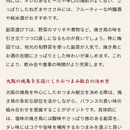
極意
肉には、キレのあるビールや辛口の焼酎がよく合い、さ
っぱりしたねぎまやささみには、フルーティーな吟醸酒
焼鳥を主役にした大阪スタイルの献立づく
や純米酒がおすすめです。
り
お酒と焼鳥のペアリングで味変を楽しむ方
副菜選びでは、野菜のマリネや煮物など、焼き鳥の味を
法
引き立てつつ口直しになるものが良いでしょう。特に梅
田では、地元の旬野菜を使った副菜が人気で、焼き鳥と
部位ごとに異なる焼き鳥とお酒の絶妙な相性
お酒の合間にさっぱりとした味わいが楽しめます。これ
焼き鳥の部位別おすすめお酒とおつまみの
により、飲み会や食事の時間がより充実します。
選び方
居酒屋の鳥料理で味わう絶妙なペアリング
大阪の焼鳥を主役にしたおつまみ献立の決め方
術
大阪の焼鳥を中心にしたおつまみ献立を決める際は、焼
大阪流焼鳥部位ごとのお酒との相性の秘密
き鳥の多彩な部位を活かしながら、バランスの良い味の
焼鳥好きが満足する部位別おつまみ提案集
組み合わせを意識することがポイントです。具体的に
お酒と焼き鳥の相性を部位で徹底比較
は、塩味の焼き鳥には酸味やさっぱり感のある副菜を、
塩とタレで選ぶ焼き鳥おつまみの楽しみ方
タレ味にはコクや旨味を補完するおつまみを選ぶと良い