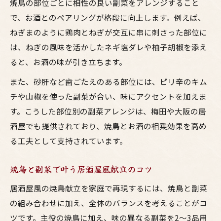
焼鳥の部位ごとに相性の良い副菜をアレンジすること
で、お酒とのペアリングが格段に向上します。例えば、
ねぎまのように鶏肉とねぎが交互に串に刺さった部位に
は、ねぎの風味を活かしたネギ塩ダレや柚子胡椒を添え
ると、お酒の味が引き立ちます。
また、砂肝など歯ごたえのある部位には、ピリ辛のキム
チや山椒を使った副菜が合い、味にアクセントを加えま
す。こうした部位別の副菜アレンジは、梅田や大阪の居
酒屋でも提供されており、焼鳥とお酒の相乗効果を高め
る工夫として支持されています。
焼鳥と副菜で叶う居酒屋風献立のコツ
居酒屋風の焼鳥献立を家庭で再現するには、焼鳥と副菜
の組み合わせに加え、全体のバランスを考えることがコ
ツです。主役の焼鳥に加え、味の異なる副菜を2～3品用