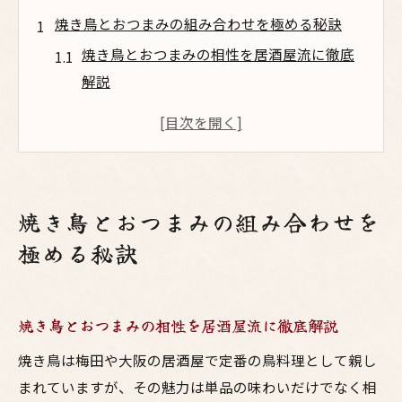
焼き鳥とおつまみの組み合わせを極める秘訣
焼き鳥とおつまみの相性を居酒屋流に徹底
解説
梅田でも人気の鳥料理に合うお酒と副菜選
び
大阪の焼鳥を主役にしたおつまみ献立の決
め方
焼き鳥とおつまみの組み合わせを
焼鳥とお酒のマリアージュで食卓がもっと
極める秘訣
華やかに
部位ごとの焼き鳥に合うおすすめおつまみ
術
焼き鳥とおつまみの相性を居酒屋流に徹底解説
お酒が進む鳥料理の味わい別おすすめ副菜
焼き鳥は梅田や大阪の居酒屋で定番の鳥料理として親し
焼き鳥とお酒に最適な副菜を味わい別に厳
まれていますが、その魅力は単品の味わいだけでなく相
選