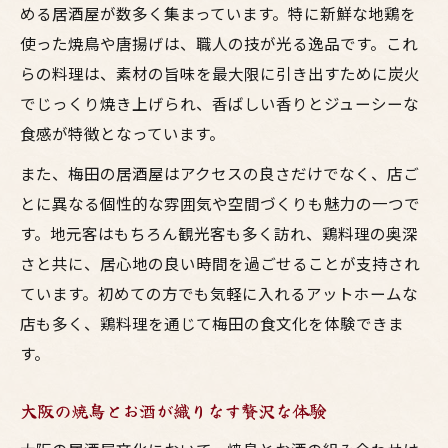
焼鳥とお酒が織りなす至高のひととき
める居酒屋が数多く集まっています。特に新鮮な地鶏を
使った焼鳥や唐揚げは、職人の技が光る逸品です。これ
鳥料理を通じて居酒屋文化の奥深さに触れる
らの料理は、素材の旨味を最大限に引き出すために炭火
居酒屋が育む梅田の鶏料理文化とは何か
でじっくり焼き上げられ、香ばしい香りとジューシーな
大阪の焼鳥から見える酒場の歴史とこだわ
食感が特徴となっています。
り
また、梅田の居酒屋はアクセスの良さだけでなく、店ご
お酒と共に感じる居酒屋文化の醍醐味
とに異なる個性的な雰囲気や空間づくりも魅力の一つで
鳥料理が伝える梅田大阪の酒場の魅力
す。地元客はもちろん観光客も多く訪れ、鶏料理の奥深
焼鳥が紡ぐ居酒屋文化の奥深い世界
さと共に、居心地の良い時間を過ごせることが支持され
居酒屋ギャラリーで見つける酒場の美学
ています。初めての方でも気軽に入れるアットホームな
梅田の居酒屋で味わうギャラリー的空間美
店も多く、鶏料理を通じて梅田の食文化を体験できま
大阪の焼鳥とお酒を引き立てる店内デザイ
す。
ン
大阪の焼鳥とお酒が織りなす贅沢な体験
鶏料理とギャラリー空間が共鳴する理由
居酒屋で体感する美意識と酒場文化