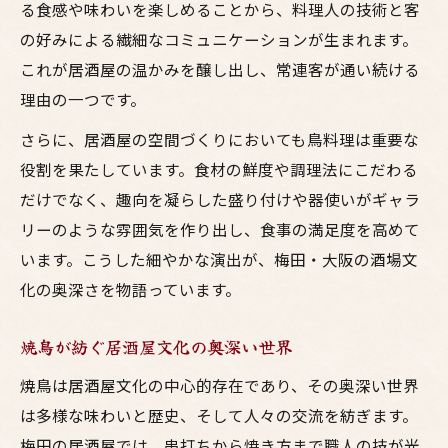
る食感や味わいを楽しめることから、料理人の技術と客
の好みによる繊細なコミュニケーションが生まれます。
これが居酒屋の温かみを醸し出し、常連客が通い続ける
理由の一つです。
さらに、居酒屋の空間づくりにおいても鳥料理は重要な
役割を果たしています。食材の鮮度や調理法にこだわる
だけでなく、趣向を凝らした盛り付けや器使いがギャラ
リーのような雰囲気を作り出し、食事の満足度を高めて
います。こうした細やかな演出が、梅田・大阪の酒場文
化の奥深さを物語っています。
焼鳥が紡ぐ居酒屋文化の奥深い世界
焼鳥は居酒屋文化の中心的存在であり、その奥深い世界
は多様な味わいと歴史、そして人々の交流を紡ぎます。
梅田の居酒屋では、串打ちから焼き方まで職人の技が光