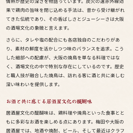
情熱が歴史の深さを物語っています。炭火の遠赤外線効
果で鶏肉の旨味を閉じ込める手法は、昔から受け継がれ
てきた伝統であり、その香ばしさとジューシーさは大阪
の酒場文化の象徴と言えます。
さらに、タレや塩の配合にも各店独自のこだわりがあ
り、素材の鮮度を活かしつつ味のバランスを追求。こう
した細部への配慮が、大阪の焼鳥を単なる料理ではな
く、酒場文化の中で特別な存在にしているのです。歴史
と職人技が融合した焼鳥は、訪れる客に酒と共に楽しむ
深い味わいを提供します。
お酒と共に感じる居酒屋文化の醍醐味
居酒屋文化の醍醐味は、鶏料理や焼鳥といった食事とと
もに多彩なお酒を楽しめる点にあります。梅田や大阪の
居酒屋では、地酒や焼酎、ビール、そして最近はクラフ