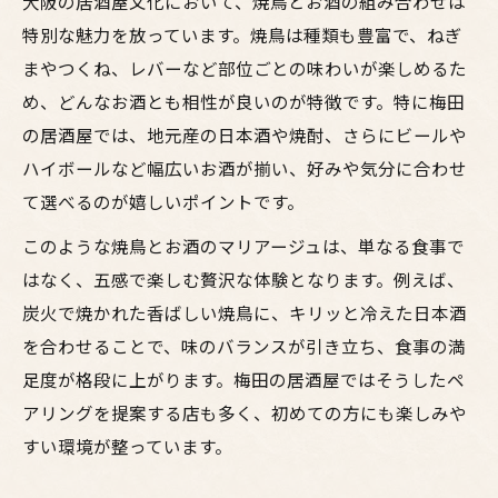
大阪の居酒屋文化において、焼鳥とお酒の組み合わせは
特別な魅力を放っています。焼鳥は種類も豊富で、ねぎ
梅田らしい居酒屋ギャラリーの楽しみ方
まやつくね、レバーなど部位ごとの味わいが楽しめるた
焼鳥好きが集う大阪の注目スポット案内
め、どんなお酒とも相性が良いのが特徴です。特に梅田
梅田で見つける焼鳥とお酒の人気居酒屋
の居酒屋では、地元産の日本酒や焼酎、さらにビールや
大阪の鶏料理居酒屋が集まる注目エリア
ハイボールなど幅広いお酒が揃い、好みや気分に合わせ
焼鳥とギャラリー空間が楽しめるスポット
て選べるのが嬉しいポイントです。
居酒屋選びで重視したい梅田の雰囲気
このような焼鳥とお酒のマリアージュは、単なる食事で
お酒に合う焼鳥を大阪の名店で堪能
はなく、五感で楽しむ贅沢な体験となります。例えば、
鶏料理とお酒を満喫する梅田流の楽しみ方
炭火で焼かれた香ばしい焼鳥に、キリッと冷えた日本酒
梅田で鶏料理とお酒を味わうコツと工夫
を合わせることで、味のバランスが引き立ち、食事の満
大阪の居酒屋で焼鳥を最大限楽しむ方法
足度が格段に上がります。梅田の居酒屋ではそうしたペ
アリングを提案する店も多く、初めての方にも楽しみや
お酒と鶏料理で充実する梅田の夜の過ごし
すい環境が整っています。
方
焼鳥とギャラリー空間を両立する楽しみ方