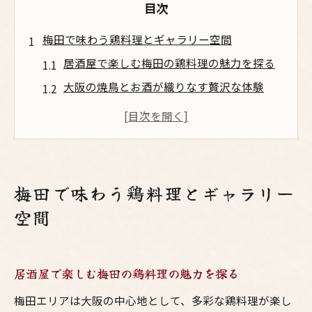
目次
梅田で味わう鶏料理とギャラリー空間
居酒屋で楽しむ梅田の鶏料理の魅力を探る
大阪の焼鳥とお酒が織りなす贅沢な体験
ギャラリーのような居酒屋空間を満喫する
方法
鶏料理と焼鳥が際立つ大阪の居酒屋文化
梅田で味わうお酒とギャラリー空間の調和
梅田で味わう鶏料理とギャラリー
大阪の焼鳥とお酒が奏でる至福の瞬間
空間
焼鳥とお酒が生み出す大阪居酒屋の楽しみ
梅田で選ぶべき焼鳥とお酒の組み合わせ術
居酒屋で楽しむ梅田の鶏料理の魅力を探る
居酒屋で味わう大阪流焼鳥の奥深さとは
お酒好き必見の梅田焼鳥体験ポイント
梅田エリアは大阪の中心地として、多彩な鶏料理が楽し