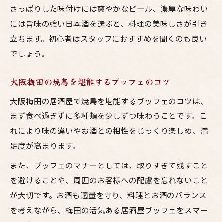
大阪梅田の焼鳥に合うお酒の選び方ポイン
さっぱりした味付けには爽やかなビール、濃厚な味わい
ト
には旨味の強い日本酒を選ぶと、料理の美味しさが引き
鶏料理とお酒を選ぶコツと居酒屋ブッフェ
立ちます。初心者はスタッフにおすすめを聞くのも良い
の工夫
でしょう。
焼鳥とお酒を引き立てるおすすめの組み合
大阪梅田の焼鳥を堪能するブッフェのコツ
わせ
大阪梅田の居酒屋で焼鳥を堪能するブッフェのコツは、
居酒屋ブッフェで満足度を高める選び方の
まず食べ過ぎずに多種類を少しずつ味わうことです。こ
秘訣
れにより味の違いやお酒との相性をじっくり楽しめ、満
足度が高まります。
また、ブッフェのマナーとしては、取りすぎて残すこと
を避けることや、周囲のお客様への配慮を忘れないこと
が大切です。お酒も適量を守り、料理とお酒のバランス
を考えながら、梅田の活気ある居酒屋ブッフェをスマー