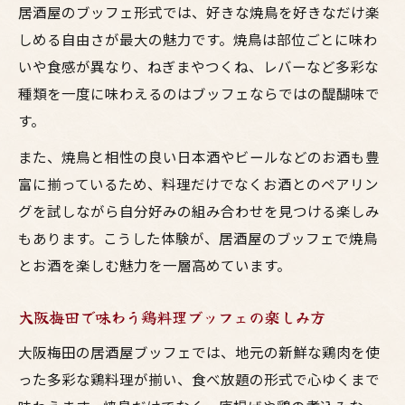
居酒屋のブッフェ形式では、好きな焼鳥を好きなだけ楽
ナー
しめる自由さが最大の魅力です。焼鳥は部位ごとに味わ
大阪梅田の居酒屋で実践したいブッフェ作
いや食感が異なり、ねぎまやつくね、レバーなど多彩な
法
種類を一度に味わえるのはブッフェならではの醍醐味で
鶏料理ブッフェの基本マナーとお酒の楽し
す。
み方
また、焼鳥と相性の良い日本酒やビールなどのお酒も豊
焼鳥を楽しむ際の居酒屋ブッフェマナー徹
富に揃っているため、料理だけでなくお酒とのペアリン
底解説
グを試しながら自分好みの組み合わせを見つける楽しみ
お酒の席で気を付けたい居酒屋ブッフェの
もあります。こうした体験が、居酒屋のブッフェで焼鳥
ルール
とお酒を楽しむ魅力を一層高めています。
大阪梅田のお酒と焼鳥を味わい尽くす方法
大阪梅田で味わう鶏料理ブッフェの楽しみ方
梅田の居酒屋で焼鳥とお酒を満喫するポイ
ント
大阪梅田の居酒屋ブッフェでは、地元の新鮮な鶏肉を使
大阪で鶏料理ブッフェを堪能するための工
った多彩な鶏料理が揃い、食べ放題の形式で心ゆくまで
夫