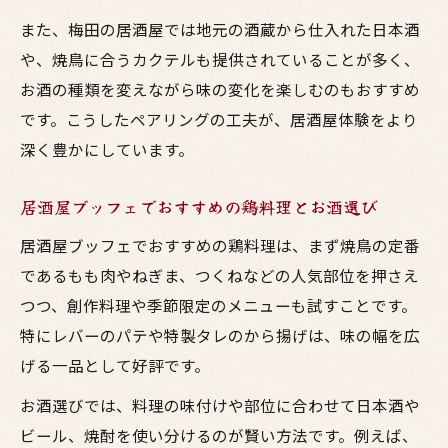
お酒も楽しめるビュッフェとブッフェの違
また、梅田の居酒屋では地元の酒蔵から仕入れた日本酒
いとは
や、焼鳥に合うカクテルも提供されていることが多く、
焼鳥好きなら知っておきたい暗黙ルール
お酒の種類を変えながら味の変化を楽しむのもおすすめ
居酒屋ブッフェで守りたい焼鳥の暗黙ルー
です。こうしたペアリングの工夫が、居酒屋体験をより
ル
深く豊かにしています。
大阪梅田の居酒屋で必要な鶏料理のマナー
焼鳥とお酒を楽しむ際の暗黙ルールを解説
居酒屋ブッフェでおすすめの鶏料理とお酒選び
居酒屋ブッフェで気を付けたい鶏料理の作
居酒屋ブッフェでおすすめの鶏料理は、まず焼鳥の定番
法
であるもも肉やねぎま、つくねなどの人気部位を押さえ
お酒と焼鳥を堪能するための暗黙のマナー
つつ、創作料理や季節限定のメニューも試すことです。
集
特にレバーのパテや特製タレのから揚げは、味の幅を広
宴席を楽しむための料理とお酒の選び方
げる一品として好評です。
居酒屋ブッフェで失敗しない料理とお酒の
お酒選びでは、料理の味付けや部位に合わせて日本酒や
選び方
ビール、焼酎を使い分けるのが賢い方法です。例えば、