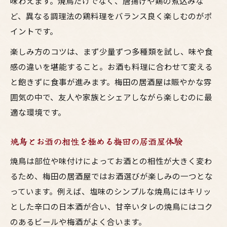
味わえます。焼鳥だけでなく、唐揚げや鶏の煮込みな
居酒屋のお酒と焼鳥をより楽しむ秘訣
ど、異なる調理法の鶏料理をバランス良く楽しむのがポ
イントです。
焼鳥とお酒の組み合わせで広がる居酒屋体
験
楽しみ方のコツは、まず少量ずつ多種類を試し、味や食
梅田で味わう鶏料理とお酒の楽しみ方実例
感の違いを堪能すること。お酒も料理に合わせて変える
と飽きずに食事が進みます。梅田の居酒屋は賑やかな雰
ビュッフェとブッフェの違いを分かりやすく解
囲気の中で、友人や家族とシェアしながら楽しむのに最
説
適な環境です。
居酒屋で使うビュッフェとブッフェの違い
解説
焼鳥とお酒の相性を極める梅田の居酒屋体験
大阪梅田で体験するブッフェとビュッフェ
焼鳥は部位や味付けによってお酒との相性が大きく変わ
比較
るため、梅田の居酒屋ではお酒選びが楽しみの一つとな
焼鳥好きが知りたいビュッフェとブッフェ
っています。例えば、塩味のシンプルな焼鳥にはキリッ
の違い
とした辛口の日本酒が合い、甘辛いタレの焼鳥にはコク
鶏料理ブッフェの本当の意味と特徴を紹介
のあるビールや梅酒がよく合います。