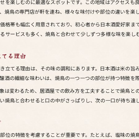
せを楽しむのに最適なスポットです。この地域はアクセスも
鳥料理に合う日本酒の選び方と味わい方
、焼鳥の専門店が軒を連ね、様々な味付けや部位の違いを楽
居酒屋で迷わない日本酒の選び方入門
焼鳥と日本酒の最適なペアリング方法
価格帯も幅広く用意されており、初心者から日本酒愛好家ま
るサービスも多く、焼鳥と合わせて少しずつ多様な味を楽し
大阪居酒屋で日本酒を選ぶ際のポイント
梅田居酒屋で鳥料理とお酒をより楽しむ方法
立てる理由
お酒と焼鳥で過ごす至福の大阪時間
居酒屋でお酒と焼鳥を満喫する至福の瞬間
き立てる理由は、その味の調和にあります。日本酒は米の旨
醸酒の繊細な味わいは、焼鳥の一つ一つの部位が持つ特徴を
大阪の居酒屋で味わう焼鳥と日本酒の贅沢体験
梅田で体感するお酒と鳥料理の至高のひととき
象は変わるため、居酒屋での飲み方を工夫することで焼鳥と
居酒屋で焼鳥と日本酒を楽しむ大人の過ごし方
い焼鳥と合わせると口の中がさっぱりし、次の一口が待ち遠
鳥料理とお酒で彩る大阪の居酒屋時間
方
部位の特徴を考慮することが重要です。たとえば、塩味の焼