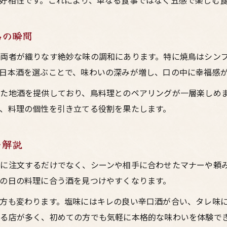
好相性です。これにより、単なる食事ではなく五感で楽しむ
品の瞬間
両者が織りなす絶妙な味の調和にあります。特に焼鳥はシン
日本酒を選ぶことで、味わいの深みが増し、口の中に幸福感
た地酒を提供しており、鳥料理とのペアリングが一層楽しめ
、料理の個性を引き立てる役割を果たします。
を解説
に注文するだけでなく、シーンや相手に合わせたマナーや頼
の日の料理に合う酒を見つけやすくなります。
方も変わります。塩味にはキレの良い辛口酒が合い、タレ味
る店が多く、初めての方でも気軽に本格的な味わいを体験で