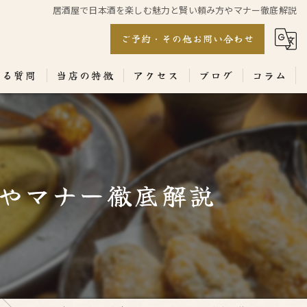
居酒屋で日本酒を楽しむ魅力と賢い頼み方やマナー徹底解説
ご予約・その他お問い合わせ
ある質問
当店の特徴
アクセス
ブログ
コラム
居酒屋
専門店
やマナー徹底解説
ランチ
テイクアウト
コース