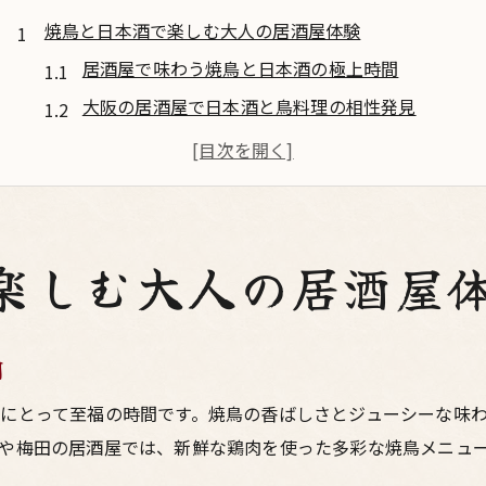
焼鳥と日本酒で楽しむ大人の居酒屋体験
居酒屋で味わう焼鳥と日本酒の極上時間
大阪の居酒屋で日本酒と鳥料理の相性発見
梅田エリアの居酒屋で焼鳥とお酒を堪能
居酒屋日本酒が焼鳥の美味しさを引き立てる理由
鳥料理に合う日本酒の選び方と楽しみ方
大阪の居酒屋で知る日本酒と鳥料理の美学
楽しむ大人の居酒屋
大阪居酒屋で体験する日本酒と鳥料理の美学
居酒屋の鳥料理と日本酒が織りなす絶品の瞬間
間
大阪ならではの焼鳥とお酒の楽しみ方を解説
鳥料理に最適な日本酒選びのポイントとは
にとって至福の時間です。焼鳥の香ばしさとジューシーな味
や梅田の居酒屋では、新鮮な鶏肉を使った多彩な焼鳥メニュ
居酒屋で日本酒の奥深さを味わう秘訣