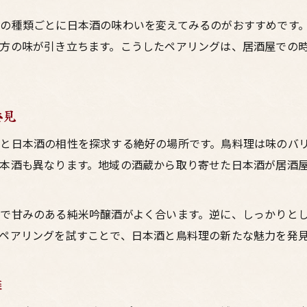
日本酒を満喫したいなら梅田の居酒屋が正解
梅田の居酒屋で楽しむ日本酒の魅力を徹底解説
の種類ごとに日本酒の味わいを変えてみるのがおすすめです
方の味が引き立ちます。こうしたペアリングは、居酒屋での
居酒屋選びで外せない日本酒ラインナップの特徴
焼鳥や鳥料理と相性抜群の日本酒を梅田で探す
大阪の居酒屋で日本酒の奥深さを感じるコツ
発見
居酒屋で味わう日本酒の美味しさと鳥料理ペア
と日本酒の相性を探求する絶好の場所です。鳥料理は味のバ
居酒屋における日本酒マナーと頼み方の極意
本酒も異なります。地域の酒蔵から取り寄せた日本酒が居酒
居酒屋で日本酒を注文する際の基本マナー
大阪の居酒屋で使える日本酒のスマートな頼み方
で甘みのある純米吟醸酒がよく合います。逆に、しっかりと
梅田の居酒屋で恥をかかない日本酒マナーとは
ペアリングを試すことで、日本酒と鳥料理の新たな魅力を発
焼鳥とお酒を楽しむ時の気配りポイント
居酒屋での日本酒注文時の暗黙ルールを解説
能
鳥料理を引き立てる日本酒の選び方入門