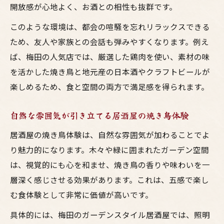
み方
開放感が心地よく、お酒との相性も抜群です。
梅田のガーデン空間で味わう焼き鳥のおす
このような環境は、都会の喧騒を忘れリラックスできる
すめ
ため、友人や家族との会話も弾みやすくなります。例え
おしゃれな居酒屋でこだわり鳥料理とお酒
ば、梅田の人気店では、厳選した鶏肉を使い、素材の味
を満喫
を活かした焼き鳥と地元産の日本酒やクラフトビールが
大阪のガーデン空間で焼鳥を満喫する方法
楽しめるため、食と空間の両方で満足感を得られます。
ガーデンで味わう焼鳥とお酒の楽しみ方
自然な雰囲気が引き立てる居酒屋の焼き鳥体験
大阪の居酒屋で叶える鳥料理と自然の調和
おしゃれなガーデン空間で焼鳥を味わうコ
居酒屋の焼き鳥体験は、自然な雰囲気が加わることでよ
ツ
り魅力的になります。木々や緑に囲まれたガーデン空間
は、視覚的にも心を和ませ、焼き鳥の香りや味わいを一
焼き鳥とお酒を楽しむ大阪の新スタイル居
層深く感じさせる効果があります。これは、五感で楽し
酒屋
む食体験として非常に価値が高いです。
ガーデン空間ならではの焼き鳥と鳥料理の
魅力
具体的には、梅田のガーデンスタイル居酒屋では、照明