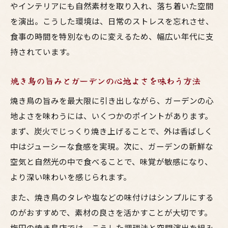
やインテリアにも自然素材を取り入れ、落ち着いた空間
焼き鳥と相性抜群なお酒選びのコツ
を演出。こうした環境は、日常のストレスを忘れさせ、
焼き鳥に合うお酒を選ぶためのポイント
食事の時間を特別なものに変えるため、幅広い年代に支
居酒屋で楽しむ鳥料理とお酒の絶妙な組み
持されています。
合わせ
梅田の焼鳥と相性抜群なドリンクの選び方
焼き鳥の旨みとガーデンの心地よさを味わう方法
大阪の居酒屋で味わうお酒と焼き鳥のペア
焼き鳥の旨みを最大限に引き出しながら、ガーデンの心
リング術
地よさを味わうには、いくつかのポイントがあります。
おしゃれなガーデン空間で楽しむお酒選び
まず、炭火でじっくり焼き上げることで、外は香ばしく
の秘訣
中はジューシーな食感を実現。次に、ガーデンの新鮮な
特別なひとときを過ごす鳥料理とお酒
空気と自然光の中で食べることで、味覚が敏感になり、
居酒屋で鳥料理とお酒が演出する特別な時
より深い味わいを感じられます。
間
また、焼き鳥のタレや塩などの味付けはシンプルにする
焼き鳥とともに過ごす贅沢なガーデンディ
のがおすすめで、素材の良さを活かすことが大切です。
ナー
梅田の焼き鳥店では、こうした調理法と空間演出を組み