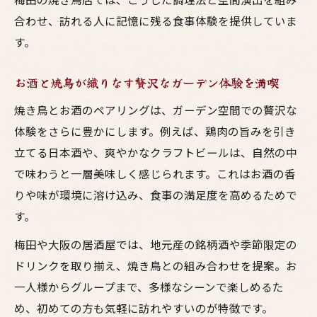
梅田で味わう鳥料理とお酒の思い出作り
合わせ、訪れる人に記憶に残る食事体験を提供していま
大阪のガーデン空間で叶える至福のひとと
す。
き
お酒と焼鳥が織りなす贅沢なガーデン体験を満喫
焼鳥とお酒が織りなす大人の居酒屋体験
おしゃれなガーデンで楽しむ梅田居酒屋
焼き鳥とお酒のペアリングは、ガーデン空間での贅沢な
体験をさらに豊かにします。例えば、鶏肉の旨みを引き
ガーデン空間で楽しむ梅田の居酒屋焼き鳥
立てる日本酒や、爽やかなクラフトビールは、自然の中
体験
で味わうと一層美味しく感じられます。これはお酒の香
居酒屋で味わうおしゃれなガーデン鳥料理
りや味が環境に溶け込み、食事の満足度を高めるためで
焼鳥とお酒が楽しめる梅田のガーデンスポ
す。
ット
梅田や大阪の居酒屋では、地元産の銘柄酒や季節限定の
大阪で人気のおしゃれガーデン居酒屋の魅
ドリンクを取り揃え、焼き鳥との組み合わせを提案。お
力
一人様からグループまで、多様なシーンで楽しめるた
鳥料理とお酒が映えるガーデン空間の楽し
め、初めての方も気軽に訪れやすいのが特徴です。
み方