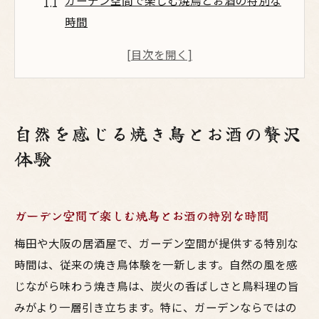
ガーデン空間で楽しむ焼鳥とお酒の特別な
時間
自然な雰囲気が引き立てる居酒屋の焼き鳥
体験
焼き鳥の旨みとガーデンの心地よさを味わ
う方法
自然を感じる焼き鳥とお酒の贅沢
お酒と焼鳥が織りなす贅沢なガーデン体験
体験
を満喫
大阪で味わう鳥料理とガーデンの融合空間
梅田で鳥料理を味わう居酒屋の魅力
ガーデン空間で楽しむ焼鳥とお酒の特別な時間
居酒屋で楽しむ梅田ならではの鳥料理の魅
梅田や大阪の居酒屋で、ガーデン空間が提供する特別な
力
時間は、従来の焼き鳥体験を一新します。自然の風を感
焼鳥とお酒が彩る梅田の居酒屋体験を紹介
じながら味わう焼き鳥は、炭火の香ばしさと鳥料理の旨
大阪名物の鳥料理を居酒屋で堪能する楽し
みがより一層引き立ちます。特に、ガーデンならではの