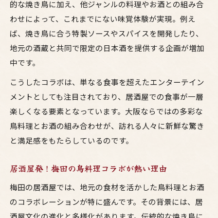
的な焼き鳥に加え、他ジャンルの料理やお酒との組み合
お酒と焼鳥の新提案が梅田で広がる仕組み
わせによって、これまでにない味覚体験が実現。例え
居酒屋が生み出す鳥料理コラボの広がり方
ば、焼き鳥に合う特製ソースやスパイスを開発したり、
居酒屋選びに迷ったら注目の鳥料理
地元の酒蔵と共同で限定の日本酒を提供する企画が増加
大阪の居酒屋で焼鳥コラボ鳥料理を楽しむ
中です。
コツ
こうしたコラボは、単なる食事を超えたエンターテイン
梅田で選ぶべきお酒と鳥料理の組み合わせ
メントとしても注目されており、居酒屋での食事が一層
居酒屋が提案する新感覚の焼鳥コラボ鳥料
楽しくなる要素となっています。大阪ならではの多彩な
理
鳥料理とお酒の組み合わせが、訪れる人々に新鮮な驚き
大阪の鳥料理は焼鳥とお酒で進化する理由
と満足感をもたらしているのです。
迷った時こそ注目したい梅田の焼鳥コラボ
焼鳥とお酒を通じた梅田の楽しみ方
居酒屋発！梅田の鳥料理コラボが熱い理由
焼鳥とお酒で過ごす梅田の特別な居酒屋時
梅田の居酒屋では、地元の食材を活かした鳥料理とお酒
間
のコラボレーションが特に盛んです。その背景には、居
鳥料理コラボが彩る梅田の楽しみ方とは
酒屋文化の進化と多様化があります。伝統的な焼き鳥に