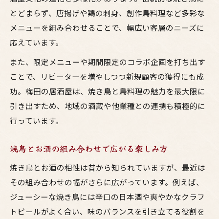
居酒屋で味わう大阪の焼鳥とお酒の魅力
とどまらず、唐揚げや鶏の刺身、創作鳥料理など多彩な
メニューを組み合わせることで、幅広い客層のニーズに
梅田で広がる焼鳥コラボとお酒の体験談
応えています。
焼鳥とお酒の組み合わせで梅田を満喫
また、限定メニューや期間限定のコラボ企画を打ち出す
斬新な鳥料理コラボの魅力を深掘り
ことで、リピーターを増やしつつ新規顧客の獲得にも成
大阪で話題の焼鳥コラボ鳥料理を徹底解剖
功。梅田の居酒屋は、焼き鳥と鳥料理の魅力を最大限に
居酒屋発！斬新な鳥料理とお酒の組み合わ
引き出すため、地域の酒蔵や他業種との連携も積極的に
せ
行っています。
梅田の焼鳥コラボはどこまで進化するのか
大阪でしか味わえない鳥料理コラボの魅力
焼鳥とお酒の組み合わせで広がる楽しみ方
斬新な焼鳥とお酒のコラボ体験を探る
焼き鳥とお酒の相性は昔から知られていますが、最近は
今知りたい大阪鳥料理コラボ事情
その組み合わせの幅がさらに広がっています。例えば、
大阪で話題の鳥料理コラボ事情を徹底解説
ジューシーな焼き鳥には辛口の日本酒や爽やかなクラフ
梅田の焼鳥コラボと居酒屋の最新トレンド
トビールがよく合い、味のバランスを引き立てる役割を