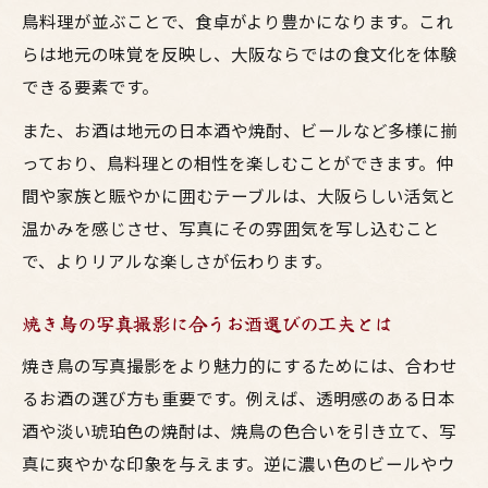
鳥料理が並ぶことで、食卓がより豊かになります。これ
ラス
らは地元の味覚を反映し、大阪ならではの食文化を体験
健康志向女子に選ばれる焼き鳥体験
できる要素です。
鳥料理のヘルシーさとお酒の相性を紹介
また、お酒は地元の日本酒や焼酎、ビールなど多様に揃
焼き鳥は体に良い？健康志向女子の選び方
っており、鳥料理との相性を楽しむことができます。仲
大阪居酒屋で楽しむ低カロリー焼鳥の魅力
間や家族と賑やかに囲むテーブルは、大阪らしい活気と
梅田でヘルシー焼鳥とお酒を味わうコツ
温かみを感じさせ、写真にその雰囲気を写し込むこと
焼き鳥の健康効果と居酒屋での工夫
で、よりリアルな楽しさが伝わります。
焼き鳥の写真撮影に合うお酒選びの工夫とは
焼き鳥の写真撮影をより魅力的にするためには、合わせ
るお酒の選び方も重要です。例えば、透明感のある日本
酒や淡い琥珀色の焼酎は、焼鳥の色合いを引き立て、写
真に爽やかな印象を与えます。逆に濃い色のビールやウ