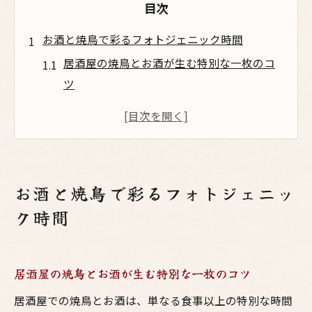
目次
お酒と焼鳥で彩るフォトジェニック時間
居酒屋の焼鳥とお酒が生む特別な一枚のコ
ツ
梅田で映える焼鳥写真を撮るためのポイン
ト
大阪らしさを感じる鳥料理とお酒の楽しみ
方
お酒と焼鳥で彩るフォトジェニッ
焼き鳥の写真撮影に合うお酒選びの工夫と
ク時間
は
居酒屋の活気と焼鳥が生むフォトジェニッ
ク空間
居酒屋の焼鳥とお酒が生む特別な一枚のコツ
大阪の居酒屋で映える鳥料理の極意
居酒屋での焼鳥とお酒は、単なる食事以上の特別な時間
大阪居酒屋の焼鳥でフォト映えを狙うコツ