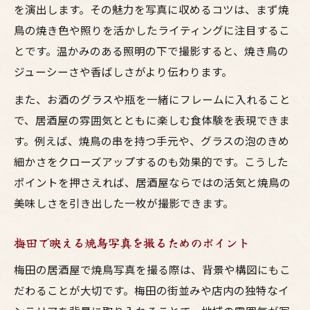
を演出します。その魅力を写真に収めるコツは、まず焼
鳥料理の色彩と盛り付けで写真映えする理
鳥の焼き色や照りを活かしたライティングに注目するこ
由
とです。温かみのある照明の下で撮影すると、焼き鳥の
梅田で人気の居酒屋が提案する焼き鳥撮影
ジューシーさや香ばしさがより伝わります。
術
また、お酒のグラスや瓶を一緒にフレームに入れること
お酒と共に楽しむ大阪の鳥料理写真の魅力
で、居酒屋の雰囲気とともに楽しむ食体験を表現できま
焼鳥の美しさを引き出す居酒屋の工夫
す。例えば、焼鳥の串を持つ手元や、グラスの泡のきめ
焼き鳥写真を撮るなら梅田へ行こう
細かさをクローズアップするのも効果的です。こうした
梅田で焼鳥撮影が楽しくなる居酒屋の選び
ポイントを押さえれば、居酒屋ならではの活気と焼鳥の
方
美味しさを引き出した一枚が撮影できます。
大阪梅田で鳥料理とお酒を写真に残すコツ
梅田で映える焼鳥写真を撮るためのポイント
焼鳥写真をさらに映えさせる梅田の空間活
用
梅田の居酒屋で焼鳥写真を撮る際は、背景や構図にもこ
だわることが大切です。梅田の街並みや店内の独特なイ
居酒屋で撮る焼鳥とお酒のベストショット