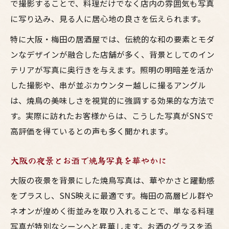
で撮影することで、料理だけでなく店内の雰囲気も写真
に写り込み、見る人に居心地の良さを伝えられます。
特に大阪・梅田の居酒屋では、伝統的な和の要素とモダ
ンなデザインが融合した店舗が多く、背景としてのイン
テリアが写真に奥行きを与えます。照明の明暗差を活か
した撮影や、串が並ぶカウンター越しに撮るアングル
は、焼鳥の美味しさを視覚的に強調する効果的な方法で
す。実際に訪れたお客様からは、こうした写真がSNSで
高評価を得ているとの声も多く聞かれます。
大阪の夜景とお酒で焼鳥写真を華やかに
大阪の夜景を背景にした焼鳥写真は、華やかさと躍動感
をプラスし、SNS映えに最適です。梅田の高層ビル群や
ネオンが煌めく街並みを取り入れることで、単なる料理
写真が特別なシーンへと昇華します。お酒のグラスを添