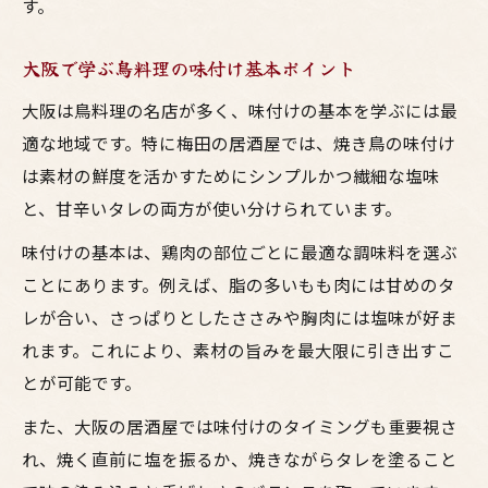
す。
塩とタレを使い分ける焼き鳥専門テクニック
焼き鳥タレ黄金比でプロの味を実感しよう
大阪で学ぶ鳥料理の味付け基本ポイント
塩コショウで仕上げる鳥料理の魅力解説
大阪は鳥料理の名店が多く、味付けの基本を学ぶには最
焼き鳥味付けタイミングで差がつくコツ
適な地域です。特に梅田の居酒屋では、焼き鳥の味付け
居酒屋直伝の焼鳥タレ作り方とアレンジ術
は素材の鮮度を活かすためにシンプルかつ繊細な塩味
大阪流焼き鳥味付けでお酒も楽しむ方法
と、甘辛いタレの両方が使い分けられています。
味付け種類で変わる鳥料理のおいしさ体験
味付けの基本は、鶏肉の部位ごとに最適な調味料を選ぶ
焼き鳥味付け種類で楽しむ居酒屋気分
ことにあります。例えば、脂の多いもも肉には甘めのタ
大阪仕込みの鳥料理味付けアレンジ術
レが合い、さっぱりとしたささみや胸肉には塩味が好ま
焼鳥タレと塩の選び方でお酒も格別に
れます。これにより、素材の旨みを最大限に引き出すこ
焼き鳥味付け簡単レシピで自宅が居酒屋に
とが可能です。
居酒屋流焼き鳥味付けで家族も大満足
また、大阪の居酒屋では味付けのタイミングも重要視さ
れ、焼く直前に塩を振るか、焼きながらタレを塗ること