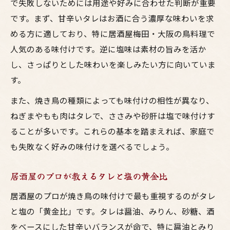
で失敗しないためには用途や好みに合わせた判断が重要
です。まず、甘辛いタレはお酒に合う濃厚な味わいを求
める方に適しており、特に居酒屋梅田・大阪の鳥料理で
人気のある味付けです。逆に塩味は素材の旨みを活か
し、さっぱりとした味わいを楽しみたい方に向いていま
す。
また、焼き鳥の種類によっても味付けの相性が異なり、
ねぎまやもも肉はタレで、ささみや砂肝は塩で味付けす
ることが多いです。これらの基本を踏まえれば、家庭で
も失敗なく好みの味付けを選べるでしょう。
居酒屋のプロが教えるタレと塩の黄金比
居酒屋のプロが焼き鳥の味付けで最も重視するのがタレ
と塩の「黄金比」です。タレは醤油、みりん、砂糖、酒
をベースにした甘辛いバランスが命で、特に醤油とみり