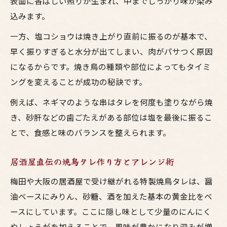
表面に香ばしい照りが生まれ、中までしっかり味が染み
込みます。
一方、塩コショウは焼き上がり直前に振るのが基本で、
早く振りすぎると水分が出てしまい、肉がパサつく原因
になるからです。焼き鳥の種類や部位によってもタイミ
ングを変えることが成功の秘訣です。
例えば、ネギマのような串はタレを何度も塗りながら焼
き、砂肝などの歯ごたえがある部位は塩を最後に振るこ
とで、食感と味のバランスを整えられます。
居酒屋直伝の焼鳥タレ作り方とアレンジ術
梅田や大阪の居酒屋で受け継がれる特製焼鳥タレは、醤
油ベースにみりん、砂糖、酒を加えた基本の黄金比をベ
ースにしています。ここに隠し味として少量のにんにく
やしょうがを加えることで、風味が豊かになり深みが増