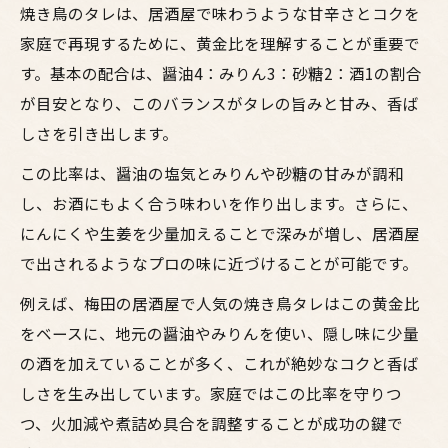
塩派必見の焼き鳥味付け種類と使い分け
焼き鳥のタレは、居酒屋で味わうような甘辛さとコクを
家庭で再現するために、黄金比を理解することが重要で
鳥料理の味付けに迷ったときの必勝ポイント
す。基本の配合は、醤油4：みりん3：砂糖2：酒1の割合
焼き鳥味付け種類で失敗しない選び方
が目安となり、このバランスがタレの旨みと甘み、香ば
居酒屋のプロが教えるタレと塩の黄金比
しさを引き出します。
大阪風焼鳥の味付けとお酒の楽しみ方
この比率は、醤油の塩気とみりんや砂糖の甘みが調和
鳥料理で活きる焼き鳥タレ作り方簡単術
し、お酒にもよく合う味わいを作り出します。さらに、
お酒に合う焼き鳥味付けアレンジポイント
にんにくや生姜を少量加えることで深みが増し、居酒屋
お酒と楽しむ焼鳥の絶品味わい方ガイド
で出されるようなプロの味に近づけることが可能です。
居酒屋で人気の焼き鳥味付け黄金比とは
例えば、梅田の居酒屋で人気の焼き鳥タレはこの黄金比
焼鳥とお酒の相性を高める味付け工夫集
をベースに、地元の醤油やみりんを使い、隠し味に少量
大阪で話題の鳥料理味付けを家庭で実践
の酒を加えていることが多く、これが絶妙なコクと香ば
タレ派塩派別おすすめ焼き鳥ペアリング術
しさを生み出しています。家庭ではこの比率を守りつ
焼き鳥味付けで広がるお酒のおつまみ体験
つ、火加減や煮詰め具合を調整することが成功の鍵で