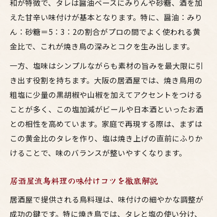
和が特徴で、タレは醤油ベースにみりんや砂糖、酒を加
えた甘辛い味付けが基本となります。特に、醤油：みり
ん：砂糖＝5：3：2の割合がプロの間でよく使われる黄
金比で、これが焼き鳥の深みとコクを生み出します。
一方、塩味はシンプルながらも素材の旨みを最大限に引
き出す役割を持ちます。大阪の居酒屋では、焼き鳥用の
粗塩に少量の黒胡椒や山椒を加えてアクセントをつける
ことが多く、この塩加減がビールや日本酒といったお酒
との相性を高めています。家庭で再現する際は、まずは
この黄金比のタレを作り、塩は焼き上げの直前にふりか
けることで、味のバランスが整いやすくなります。
居酒屋流鳥料理の味付けコツを徹底解説
居酒屋で提供される鳥料理は、味付けの細やかな調整が
成功の鍵です。特に焼き鳥では、タレと塩の使い分け、