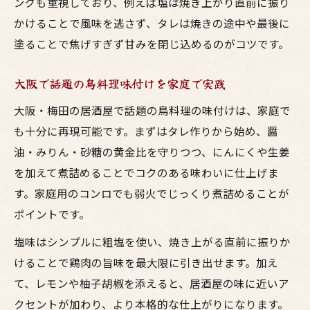
ングも重視しており、例えば塩は焼き上がり直前に振り
かけることで風味を逃さず、タレは焼きの途中や最後に
塗ることで焦げすぎず甘みを閉じ込めるのがコツです。
大阪で話題の鳥料理味付けを家庭で実践
大阪・梅田の居酒屋で話題の鳥料理の味付けは、家庭で
も十分に再現可能です。まずはタレ作りから始め、醤
油・みりん・砂糖の黄金比を守りつつ、にんにくや生姜
を加えて煮詰めることでコクのある味わいに仕上げま
す。家庭用のコンロでも弱火でじっくり煮詰めることが
ポイントです。
塩味はシンプルに粗塩を使い、焼き上がる直前に振りか
けることで鶏肉の旨味を最大限に引き出せます。加え
て、レモンや柚子胡椒を添えると、居酒屋の味に近いア
クセントが加わり、より本格的な仕上がりになります。