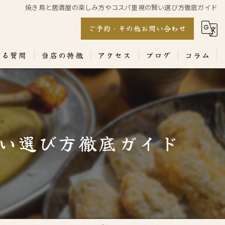
焼き鳥と居酒屋の楽しみ方やコスパ重視の賢い選び方徹底ガイド
ご予約・その他お問い合わせ
ある質問
当店の特徴
アクセス
ブログ
コラム
居酒屋
専門店
い選び方徹底ガイド
ランチ
テイクアウト
コース