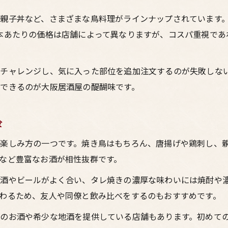
コスパ重視なら大阪の居酒屋を賢く選ぶ
梅田居酒屋でコスパ良く焼鳥を楽しむ方法
親子丼など、さまざまな鳥料理がラインナップされています
本あたりの価格は店舗によって異なりますが、コスパ重視であ
お酒も楽しめる大阪のコスパ重視居酒屋
鳥料理とお酒のコスパ優秀店の選び方
チャレンジし、気に入った部位を追加注文するのが失敗しな
居酒屋選びでコスパを見抜くチェック法
できるのが大阪居酒屋の醍醐味です。
大阪で焼鳥とお酒を安く味わうポイント
焼き鳥をもっとお得に楽しむ方法とは
験
居酒屋で焼鳥とお酒をお得に味わうコツ
大阪焼き鳥居酒屋で賢く節約する方法
楽しみ方の一つです。焼き鳥はもちろん、唐揚げや鶏刺し、
など豊富なお酒が相性抜群です。
梅田で鳥料理とお酒を安く楽しむ裏技
焼鳥とお酒をお得に楽しむ居酒屋活用術
酒やビールがよく合い、タレ焼きの濃厚な味わいには焼酎や
わるため、友人や同僚と飲み比べをするのもおすすめです。
居酒屋で焼き鳥とお酒を満喫するコツ
居酒屋で選ぶべき大阪名物鳥料理の魅力
のお酒や希少な地酒を提供している店舗もあります。初めて