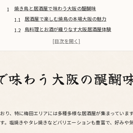
焼き鳥と居酒屋で味わう大阪の醍醐味
居酒屋で楽しむ焼鳥の本場大阪の魅力
鳥料理とお酒が織りなす大阪居酒屋体験
梅田の焼鳥居酒屋で味わう贅沢時間
大阪の居酒屋で鳥料理とお酒を満喫
焼き鳥とお酒で感じる居酒屋の醍醐味
お酒好き必見の鳥料理満喫術を紹介
で味わう大阪の醍醐
鳥料理とお酒の最高の組み合わせ方
居酒屋で味わう焼鳥とお酒の楽しみ術
大阪で鳥料理をお酒と堪能するコツ
梅田居酒屋でお酒と焼鳥を味わう秘訣
おり、特に梅田エリアには多種多様な居酒屋が集まっていま
す。塩焼きやタレ焼きなどバリエーションも豊富で、好みや
焼き鳥とお酒の相性を楽しむ大阪流