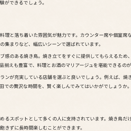
大阪居酒屋で外せない鳥料理とお酒
験ができるでしょう。
梅田の焼鳥とお酒で味わう名物鳥料理
居酒屋で堪能する大阪の鳥料理の奥深さ
焼き鳥とお酒で楽しむ名物鳥料理の魅力
料理と落ち着いた雰囲気が魅力です。カウンター席や個室席
大阪居酒屋で人気の鳥料理とお酒を満喫
の集まりなど、幅広いシーンで選ばれています。
梅田の焼鳥でお酒も予算も満足するコツ
ブ感のある焼き鳥。焼き立てをすぐに提供してもらえるため
梅田居酒屋で焼鳥とお酒を賢く楽しむ秘訣
品揃えも豊富で、料理とお酒のマリアージュを堪能できるのが
予算内で満足する焼鳥とお酒の選び方
ランが充実している店舗を選ぶと良いでしょう。例えば、焼き
大阪焼き鳥居酒屋でコスパを高める方法
田での贅沢な時間を、賢く楽しんでみてはいかがでしょうか
居酒屋でお酒も焼鳥も両立する節約術
梅田焼鳥とお酒で満足度を上げるポイント
めるスポットとして多くの人に支持されています。焼き鳥だ
飽きずに長時間楽しむことができます。