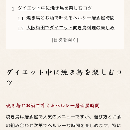
ダイエット中に焼き鳥を楽しむコツ
焼き鳥とお酒で叶えるヘルシー居酒屋時間
大阪梅田でダイエット向き鳥料理の楽しみ
方
焼鳥の部位選びで太らない食べ方のポイン
ト
焼き鳥ヘルシーレシピで知恵袋の疑問解消
ダイエット中に焼き鳥を楽しむコ
ダイエット中でも満足できる焼鳥メニュー
ツ
術
ヘルシーな鳥料理でお酒も罪悪感ゼロ
梅田居酒屋で味わうヘルシー焼き鳥とお酒
焼き鳥とお酒で叶えるヘルシー居酒屋時間
大阪流の鳥料理でダイエットも罪悪感ゼロ
焼き鳥は居酒屋で人気のメニューですが、選び方とお酒
太らない鳥料理選びでお酒を上手に楽しむ
の組み合わせ次第でヘルシーな時間を楽しめます。特に