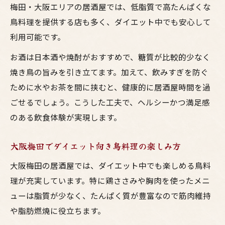
焼き鳥ヘルシーメニューの大阪的実践法
梅田・大阪エリアの居酒屋では、低脂質で高たんぱくな
お酒との相性抜群のヘルシー焼鳥を選ぶコ
鳥料理を提供する店も多く、ダイエット中でも安心して
ツ
利用可能です。
脂質少なめ焼き鳥の賢い選び方とは
お酒は日本酒や焼酎がおすすめで、糖質が比較的少なく
脂質控えめ部位で焼鳥とお酒をよりヘルシ
焼き鳥の旨みを引き立てます。加えて、飲みすぎを防ぐ
ーに
ために水やお茶を間に挟むと、健康的に居酒屋時間を過
ごせるでしょう。こうした工夫で、ヘルシーかつ満足感
焼き鳥ダイエットには大阪梅田の居酒屋が
のある飲食体験が実現します。
おすすめ
鳥料理の部位別脂質比較で賢くダイエット
大阪梅田でダイエット向き鳥料理の楽しみ方
ヘルシー焼き鳥の選び方と定番お酒の相性
大阪梅田の居酒屋では、ダイエット中でも楽しめる鳥料
脂質少なめ焼き鳥で太らない食事を実現
理が充実しています。特に鶏ささみや胸肉を使ったメニ
ダイエット向け焼き鳥の部位別ガイド
ューは脂質が少なく、たんぱく質が豊富なので筋肉維持
焼き鳥ヘルシー部位とお酒のベストな組み
や脂肪燃焼に役立ちます。
合わせ