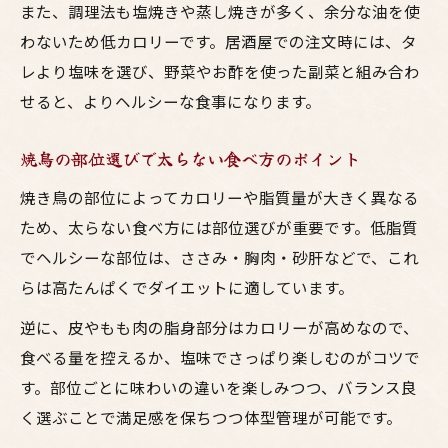
また、調理法も塩焼きや蒸し焼きが多く、余分な油を使
居酒屋で選ぶべきダイエット向き焼鳥部位
わないため低カロリーです。居酒屋での注文時には、タ
大阪で楽しむ低カロリー鳥料理の選び方
レより塩味を選び、野菜やお酢を使った副菜と組み合わ
ダイエット中も安心の焼き鳥部位解説
せると、よりヘルシーな食事になります。
部位ごとのカロリー比較で太らない焼鳥術
大阪で焼き鳥とお酒を上手に満喫する方法
焼鳥の部位選びで太らない食べ方のポイント
大阪の居酒屋で叶えるヘルシー焼き鳥体験
焼き鳥の部位によってカロリーや脂質量が大きく異なる
焼き鳥とお酒で楽しむダイエット流行スタ
ため、太らない食べ方には部位選びが重要です。低脂質
イル
でヘルシーな部位は、ささみ・胸肉・砂肝などで、これ
らは高たんぱくでダイエットに適しています。
ヘルシー鳥料理とお酒の新しい楽しみ方
焼鳥ダイエットの実践法を大阪流で学ぶ
逆に、皮やもも肉の脂身部分はカロリーが高めなので、
お酒に合う太らない焼き鳥メニューの選び
食べる量を控えるか、塩味でさっぱり楽しむのがコツで
方
す。部位ごとに味わいの違いを楽しみつつ、バランス良
く選ぶことで満足感を保ちつつ体型管理が可能です。
焼鳥で太らないためのメニュー工夫