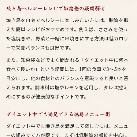
太らない焼き鳥メニューの選び方とお酒の
焼き鳥ヘルシーレシピで知恵袋の疑問解消
工夫
焼き鳥を自宅でヘルシーに楽しみたい方には、脂質を抑
ヘルシー焼き鳥とお酒の組み合わせ術
えた簡単レシピがおすすめです。例えば、ささみを使っ
ダイエット中でも楽しめる焼鳥レシピのコ
た塩焼きや、野菜と一緒に串焼きにする方法は低カロリ
ツ
ーで栄養バランスも良好です。
居酒屋で使えるヘルシー鳥料理の注文ポイ
また、知恵袋などでよく聞かれる「ダイエット中に何本
ント
食べて良いか」という疑問には、1回の食事で3〜5本を
焼鳥ダイエットのための低脂質メニュー活
目安にし、他の食材とのバランスを意識すると良いと答
用術
えられます。調味料は塩やレモンを活用し、タレは控え
めにするのが健康的なポイントです。
ダイエット中でも満足できる焼鳥メニュー術
ダイエット中でも焼き鳥を満足して楽しむには、メニュ
ーの組み立て方が鍵です。まずは低脂質の部位を中心に