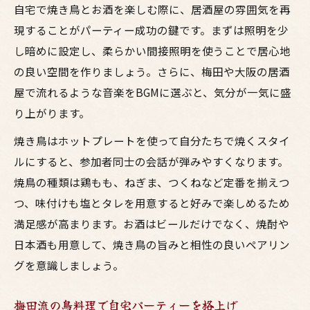
自宅で焼き鳥とお酒を楽しむ際に、居酒屋の雰囲気を再
梅田で人気の鳥料理を自宅で簡単アレンジ
現することがパーティー成功の鍵です。まずは照明を少
焼き鳥とお酒の絶妙なマリアージュを楽し
し暗めに設定し、柔らかい間接照明を使うことで居心地
む方法
の良い空間を作りましょう。さらに、梅田や大阪の居酒
居酒屋風おつまみでパーティーが盛り上が
屋で流れるような音楽をBGMに選ぶと、気分が一気に盛
る理由
り上がります。
焼き鳥と相性抜群のおすすめドリンク提案
焼き鳥はホットプレートを使って自分たちで焼くスタイ
梅田流ホームパーティーの魅力発見
ルにすると、参加者同士の会話が弾みやすくなります。
梅田居酒屋流の焼鳥でおしゃれなホーム宴
焼鳥の種類は鶏もも、ねぎま、つくねなど定番を揃えつ
会
つ、味付けも塩とタレを用意すると好みで楽しめるため
満足感が高まります。お酒はビールだけでなく、焼酎や
大阪風鳥料理を取り入れたパーティー演出
日本酒も用意して、焼き鳥の旨みと相性の良いペアリン
術
グを意識しましょう。
焼き鳥パーティーを華やかにする梅田スタ
イル
梅田流の鳥料理で自宅パーティーを格上げ