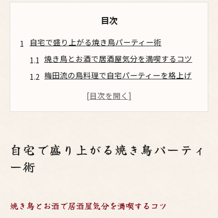
目次
自宅で盛り上がる焼き鳥パーティー術
焼き鳥とお酒で居酒屋気分を満喫するコツ
梅田流の鳥料理で自宅パーティーを格上げ
焼鳥のバリエーションで大阪らしい盛り上
がり
パーティーを彩る野菜串と変わり種の楽し
み方
自宅で盛り上がる焼き鳥パーティ
お酒が進む焼き鳥パーティーの演出アイデ
ー術
ア
お酒とともに楽しむ鳥料理の工夫
焼鳥に合うお酒選びで大阪居酒屋気分を再
焼き鳥とお酒で居酒屋気分を満喫するコツ
現