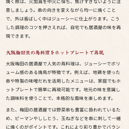
焼く際は、火加減を中火に保ち、焦げすぎないように注
意しましょう。串の向きを変えながら均一に焼くこと
で、外は香ばしく中はジューシーに仕上がります。こう
した調理のコツを押さえれば、自宅でも居酒屋の味を再
現できます。
大阪梅田流の鳥料理をホットプレートで再現
大阪梅田の居酒屋で人気の鳥料理は、ジューシーでボリ
ューム感のある焼鳥が特徴です。例えば、地鶏を使った
串や特製の味噌だれを活用したメニューは、家庭でもホ
ットプレートで簡単に再現可能です。地元の味を意識し
た調味料を使うことで、本格的な風味を楽しめます。
また、梅田の居酒屋では野菜串も豊富に扱われているた
め、ピーマンやししとう、玉ねぎなどを串に刺して一緒
に焼くのがポイントです。これにより彩り豊かでバラン