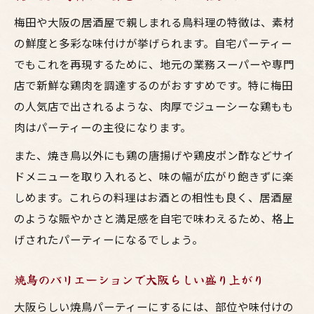
お酒と焼鳥で家族や友人と盛り上がる秘訣
梅田や大阪の居酒屋で親しまれる鳥料理の特徴は、素材
居酒屋気分のテーブルコーディネートアイ
の鮮度と多彩な味付けが挙げられます。自宅パーティー
デア
でもこれを再現するために、地元の業務スーパーや専門
ホットプレート活用で手軽に焼き鳥体験
店で新鮮な鶏肉を調達するのがおすすめです。特に梅田
ホットプレートで焼鳥とお酒を同時に堪能
の人気店で出されるような、肉厚でジューシーな鶏もも
自宅で居酒屋風焼き鳥を楽しむ調理ポイン
肉はパーティーの主役になります。
ト
また、焼き鳥以外にも鶏の唐揚げや鶏皮ポン酢などサイ
大阪梅田流の鳥料理をホットプレートで再
ドメニューを取り入れると、味の幅が広がり飽きずに楽
現
しめます。これらの料理はお酒との相性も良く、居酒屋
ホットプレート活用術でパーティーが簡単
のような賑やかさと満足感を自宅で味わえるため、格上
充実
げされたパーティーになるでしょう。
お酒に合う焼き鳥を手軽に仕上げるコツ
業務スーパー食材で叶える豪華焼鳥宴
焼鳥のバリエーションで大阪らしい盛り上がり
業務スーパー食材で焼鳥とお酒をお得に楽
大阪らしい焼鳥パーティーにするには、部位や味付けの