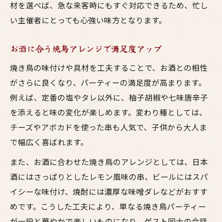
材を選べば、急な来客時にもすぐ対応できるため、忙し
い主催者にとっても心強い味方となります。
お酒に合う焼鳥アレンジで満足度アップ
焼き鳥の味付けや具材を工夫することで、お酒との相性
がさらに良くなり、パーティーの満足度が高まります。
例えば、定番の塩やタレ以外に、柚子胡椒や七味唐辛子
を添えると味の変化が楽しめます。変わり種としては、
チーズやアボカドを使った串も人気で、子供から大人ま
で幅広く喜ばれます。
また、お酒に合わせた焼き鳥のアレンジとしては、日本
酒にはさっぱりとしたレモン風味の串、ビールにはスパ
イシーな味付け、焼酎には濃厚な味噌ダレなどがおすす
めです。こうした工夫により、単なる焼き鳥パーティー
が一段と華やかで楽しいものになり、ゲスト同士の会話