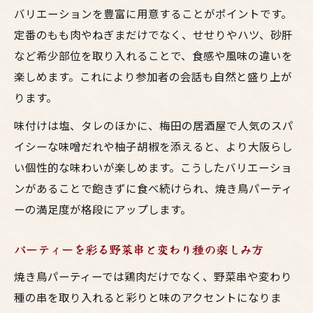
しむ
バリエーションを豊富に用意することがポイントです。
居酒屋定番の鳥料理を業務スーパーで簡単
定番のもも肉やねぎまだけでなく、せせりやハツ、砂肝
再現
など希少部位を取り入れることで、食感や風味の違いを
楽しめます。これにより参加者の会話も自然と盛り上が
大阪風焼き鳥とお酒で華やかパーティー実
ります。
現
業務スーパー活用術でパーティーを充実さ
味付けは塩、タレのほかに、梅田の居酒屋で人気のスパ
せる方法
イシーな味噌だれや柚子胡椒を添えると、より大阪らし
お酒に合う焼鳥アレンジで満足度アップ
い個性的な味わいが楽しめます。こうしたバリエーショ
ンがあることで飽きずに食べ続けられ、焼き鳥パーティ
子供も喜ぶ野菜入り変わり種串アイデア
ーの満足度が格段にアップします。
焼き鳥パーティーを彩る野菜入り串の工夫
子供も大人も楽しめる大阪風変わり種鳥料
パーティーを彩る野菜串と変わり種の楽しみ方
理
焼き鳥パーティーでは鶏肉だけでなく、野菜串や変わり
お酒と一緒に味わうユニークな焼鳥具材提
種の串を取り入れると彩りと味のアクセントになりま
案