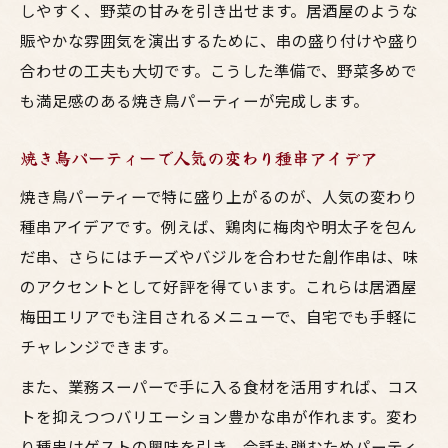
しやすく、野菜の甘みを引き出せます。居酒屋のような
賑やかな雰囲気を演出するために、串の盛り付けや盛り
合わせの工夫も大切です。こうした準備で、野菜多めで
も満足感のある焼き鳥パーティーが完成します。
焼き鳥パーティーで人気の変わり種串アイデア
焼き鳥パーティーで特に盛り上がるのが、人気の変わり
種串アイデアです。例えば、鶏肉に梅肉や明太子を包ん
だ串、さらにはチーズやバジルを合わせた創作串は、味
のアクセントとして好評を得ています。これらは居酒屋
梅田エリアでも注目されるメニューで、自宅でも手軽に
チャレンジできます。
また、業務スーパーで手に入る食材を活用すれば、コス
トを抑えつつバリエーション豊かな串が作れます。変わ
り種串はゲストの興味を引き、会話も弾むためパーティ