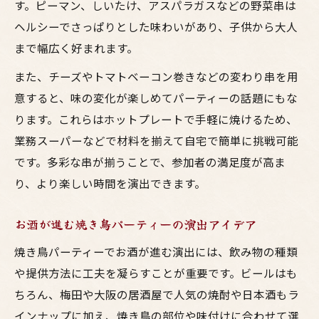
す。ピーマン、しいたけ、アスパラガスなどの野菜串は
居酒屋気分で野菜多めの串焼きを楽しむ方
ヘルシーでさっぱりとした味わいがあり、子供から大人
法
まで幅広く好まれます。
焼き鳥パーティーで人気の変わり種串アイ
また、チーズやトマトベーコン巻きなどの変わり串を用
デア
意すると、味の変化が楽しめてパーティーの話題にもな
ります。これらはホットプレートで手軽に焼けるため、
業務スーパーなどで材料を揃えて自宅で簡単に挑戦可能
です。多彩な串が揃うことで、参加者の満足度が高ま
り、より楽しい時間を演出できます。
お酒が進む焼き鳥パーティーの演出アイデア
焼き鳥パーティーでお酒が進む演出には、飲み物の種類
や提供方法に工夫を凝らすことが重要です。ビールはも
ちろん、梅田や大阪の居酒屋で人気の焼酎や日本酒もラ
インナップに加え、焼き鳥の部位や味付けに合わせて選