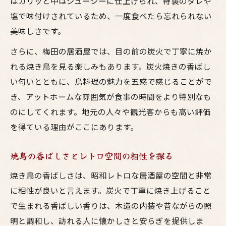
はカリッと中はジューシーに仕上げられ、特製のタレや
焼き鳥とお酒で盛り上がる居酒屋選び
塩で味付けされているため、一度食べたら忘れられない
大阪の鳥料理好きに支持される名店の特徴
美味しさです。
レトロな居酒屋で味わう焼鳥の醍醐味
さらに、梅田の居酒屋では、目の前の炭火で丁寧に焼か
居酒屋で出会う絶品焼き鳥とお酒の魅力
れる焼き鳥を見る楽しみもあります。炭火焼きの香ばし
焼鳥とお酒を心ゆくまで堪能する秘訣
い匂いとともに、鳥料理の魅力を五感で感じることがで
焼き鳥とお酒の美味しさを最大限に引き出
き、アットホームな雰囲気が食事の時間をより特別なも
すコツ
のにしてくれます。地元の人々や観光客からも高い評価
梅田の居酒屋で鳥料理を満喫するための工
を得ている理由がここにあります。
夫
焼鳥の香ばしさとレトロ空間の相性を探る
大阪らしい焼鳥とお酒の楽しみ方ガイド
レトロ居酒屋で堪能する鳥料理の極意
焼き鳥の香ばしさは、昭和レトロな居酒屋の空間と非常
に相性が良いと言えます。炭火で丁寧に焼き上げること
お酒好きにおすすめの焼き鳥ペアリング術
で生まれる香ばしい香りは、木造の内装や昔ながらの照
明と調和し、訪れる人に懐かしさと安らぎを提供しま