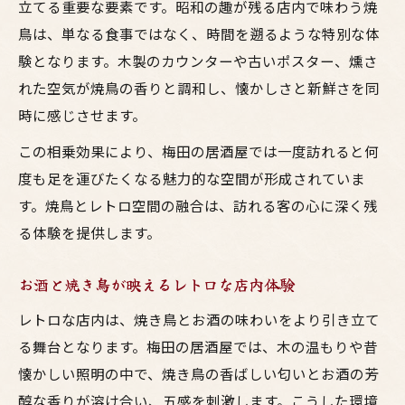
立てる重要な要素です。昭和の趣が残る店内で味わう焼
鳥は、単なる食事ではなく、時間を遡るような特別な体
験となります。木製のカウンターや古いポスター、燻さ
れた空気が焼鳥の香りと調和し、懐かしさと新鮮さを同
時に感じさせます。
この相乗効果により、梅田の居酒屋では一度訪れると何
度も足を運びたくなる魅力的な空間が形成されていま
す。焼鳥とレトロ空間の融合は、訪れる客の心に深く残
る体験を提供します。
お酒と焼き鳥が映えるレトロな店内体験
レトロな店内は、焼き鳥とお酒の味わいをより引き立て
る舞台となります。梅田の居酒屋では、木の温もりや昔
懐かしい照明の中で、焼き鳥の香ばしい匂いとお酒の芳
醇な香りが溶け合い、五感を刺激します。こうした環境