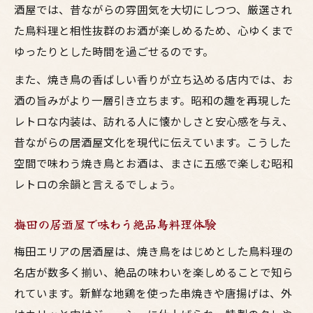
酒屋では、昔ながらの雰囲気を大切にしつつ、厳選され
レトロ居酒屋が生み出す鳥料理の味わい
た鳥料理と相性抜群のお酒が楽しめるため、心ゆくまで
大阪ならではの鳥料理と焼鳥のペアリング
ゆったりとした時間を過ごせるのです。
居酒屋の雰囲気で楽しむお酒と焼き鳥
また、焼き鳥の香ばしい香りが立ち込める店内では、お
焼き鳥とお酒が織りなす特別な夜の過ごし
酒の旨みがより一層引き立ちます。昭和の趣を再現した
方
レトロな内装は、訪れる人に懐かしさと安心感を与え、
レトロ空間で楽しむ焼き鳥体験
昔ながらの居酒屋文化を現代に伝えています。こうした
昭和レトロな空間で焼き鳥とお酒を堪能
空間で味わう焼き鳥とお酒は、まさに五感で楽しむ昭和
居酒屋の雰囲気が引き立つ鳥料理の魅力
レトロの余韻と言えるでしょう。
梅田で感じる焼鳥とレトロ空間の相乗効果
梅田の居酒屋で味わう絶品鳥料理体験
お酒と焼き鳥が映えるレトロな店内体験
梅田エリアの居酒屋は、焼き鳥をはじめとした鳥料理の
大阪の居酒屋で味わう本格鳥料理の楽しみ
名店が数多く揃い、絶品の味わいを楽しめることで知ら
鳥料理好きが集う梅田の居酒屋案内
れています。新鮮な地鶏を使った串焼きや唐揚げは、外
梅田の鳥料理が自慢のレトロ居酒屋紹介