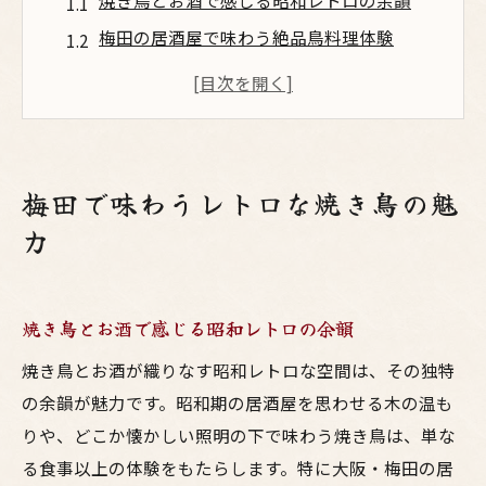
焼き鳥とお酒で感じる昭和レトロの余韻
梅田の居酒屋で味わう絶品鳥料理体験
焼鳥の香ばしさとレトロ空間の相性を探る
大阪ならではの鳥料理とお酒の楽しみ方
居酒屋巡りで見つけるレトロ焼き鳥の魅力
昭和気分に浸れる焼鳥居酒屋の選び方
梅田で味わうレトロな焼き鳥の魅
大阪で選ぶ昭和レトロな居酒屋の特徴
力
焼き鳥とお酒が楽しめる空間選びのコツ
梅田の鳥料理が光る居酒屋を見極める方法
焼き鳥とお酒で感じる昭和レトロの余韻
レトロ居酒屋で味わう焼鳥のおいしさ
昭和風情とお酒を満喫できる焼き鳥店選択
焼き鳥とお酒が織りなす昭和レトロな空間は、その独特
術
の余韻が魅力です。昭和期の居酒屋を思わせる木の温も
りや、どこか懐かしい照明の下で味わう焼き鳥は、単な
大阪の鳥料理とお酒が織りなす夜
る食事以上の体験をもたらします。特に大阪・梅田の居
焼き鳥とお酒で彩る大阪の夜を満喫