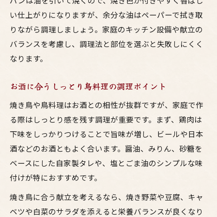
パンは油を引いて焼くので、焼き色が付きやすく香ばし
い仕上がりになりますが、余分な油はペーパーで拭き取
りながら調理しましょう。家庭のキッチン設備や献立の
バランスを考慮し、調理法と部位を選ぶと失敗しにくく
なります。
お酒に合うしっとり鳥料理の調理ポイント
焼き鳥や鳥料理はお酒との相性が抜群ですが、家庭で作
る際はしっとり感を残す調理が重要です。まず、鶏肉は
下味をしっかりつけることで旨味が増し、ビールや日本
酒などのお酒ともよく合います。醤油、みりん、砂糖を
ベースにした自家製タレや、塩とごま油のシンプルな味
付けが特におすすめです。
焼き鳥に合う献立を考えるなら、焼き野菜や豆腐、キャ
ベツや白菜のサラダを添えると栄養バランスが良くなり