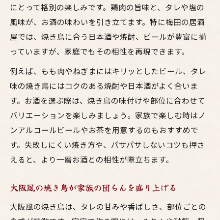
焼き鳥を自宅で美味しく仕上げるテクニッ
にとって格別の楽しみです。鶏肉の旨味と、タレや塩の
ク
風味が、お酒の味わいを引き立てます。特に梅田の居酒
お酒と楽しむ焼き鳥の味付けポイント
屋では、焼き鳥に合う日本酒や焼酎、ビールが豊富に揃
っていますが、家庭でもその相性を再現できます。
居酒屋のコツを取り入れた鳥料理の工夫
大阪風焼鳥で家庭料理の幅を広げる方法
例えば、もも肉やねぎまにはキリッとしたビール、タレ
梅田気分の焼き鳥でお酒が進む理由
味の焼き鳥にはコクのある焼酎や日本酒がよく合いま
す。お酒を選ぶ際は、焼き鳥の味付けや部位に合わせて
バリエーションを楽しみましょう。家族で楽しむ時はノ
ンアルコールビールやお茶を用意するのもおすすめで
す。失敗しにくい焼き方や、パサパサしないコツも押さ
えると、より一層お酒との相性が際立ちます。
大阪風の焼き鳥が家族の団らんを盛り上げる
大阪風の焼き鳥は、タレの甘みや香ばしさ、部位ごとの