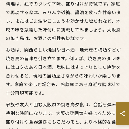
料理は、独特のタレや下味、盛り付けが特徴です。家庭
で再現する際は、みりんや砂糖、醤油を使った甘辛いタ
レ、またはごま油やこしょうを効かせた塩だれなど、地
域の味を意識した味付けに挑戦してみましょう。大阪風
の焼き鳥は、お酒との相性も抜群です。
お酒は、関西らしい焼酎や日本酒、地元産の梅酒などが
焼き鳥の旨味を引き立てます。例えば、焼き鳥のタレ味
にはコクのある日本酒、塩味にはすっきりとした焼酎を
合わせると、現地の居酒屋さながらの味わいが楽しめま
す。家庭で楽しむ場合も、冷蔵庫にある身近な調味料で
十分再現可能です。
家族や友人と囲む大阪風の焼き鳥夕食は、会話も弾み、
特別な時間になります。大阪の雰囲気を感じるために、
盛り付けや食器選びにもこだわると、より本格的な食卓