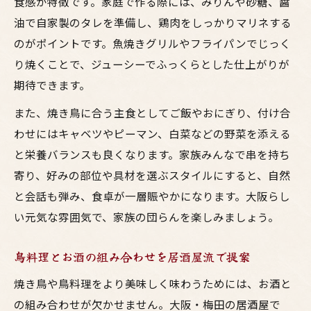
食感が特徴です。家庭で作る際には、みりんや砂糖、醤
油で自家製のタレを準備し、鶏肉をしっかりマリネする
のがポイントです。魚焼きグリルやフライパンでじっく
り焼くことで、ジューシーでふっくらとした仕上がりが
期待できます。
また、焼き鳥に合う主食としてご飯やおにぎり、付け合
わせにはキャベツやピーマン、白菜などの野菜を添える
と栄養バランスも良くなります。家族みんなで串を持ち
寄り、好みの部位や具材を選ぶスタイルにすると、自然
と会話も弾み、食卓が一層賑やかになります。大阪らし
い元気な雰囲気で、家族の団らんを楽しみましょう。
鳥料理とお酒の組み合わせを居酒屋流で提案
焼き鳥や鳥料理をより美味しく味わうためには、お酒と
の組み合わせが欠かせません。大阪・梅田の居酒屋で