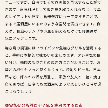
ニューですが、自宅でもその雰囲気を再現することがで
グリルとフライパンの特徴と焼鳥の選び方
きます。家庭料理として焼き鳥を取り入れる際は、食卓
お酒に合うしっとり鳥料理の調理ポイント
のレイアウトや照明、食器選びにも一工夫することで、
まるで居酒屋にいるかのような空間を演出できます。例
居酒屋風焼鳥を家庭でジューシーに仕上げ
えば、和風のランプや小皿を揃えるだけでも雰囲気が一
る
気にアップします。
大阪流の焼き鳥家庭料理で満足度アップ
鳥料理が家族をつなぐ食卓の工夫
焼き鳥の調理にはフライパンや魚焼きグリルを活用する
と、手軽に本格的な味わいを楽しめます。タレや塩の使
焼き鳥家庭料理で家族の会話が弾む仕掛け
い分け、鶏肉の部位ごとの焼き方にこだわることで、お
お酒と鳥料理で夕飯が楽しくなる演出法
酒との相性もぐっと良くなります。焼酎やビール、日本
居酒屋スタイルの鳥料理で家族が集う理由
酒など、好みのお酒を用意し、家族や友人と一緒に焼き
大阪風焼き鳥で家庭の団らんを深める方法
鳥を囲めば、自宅でも居酒屋のような楽しいひと時が過
梅田気分の焼鳥が家族の食卓に彩りを添え
ごせるでしょう。
る
栄養士監修の焼き鳥献立アイデア集
梅田気分の鳥料理が夕飯を特別にする理由