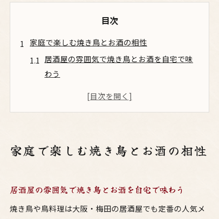
目次
家庭で楽しむ焼き鳥とお酒の相性
居酒屋の雰囲気で焼き鳥とお酒を自宅で味
わう
梅田気分の鳥料理が夕飯を特別にする理由
焼鳥とお酒の絶妙な相性を家庭料理で楽し
む
大阪風の焼き鳥が家族の団らんを盛り上げ
家庭で楽しむ焼き鳥とお酒の相性
る
鳥料理とお酒の組み合わせを居酒屋流で提
案
居酒屋の雰囲気で焼き鳥とお酒を自宅で味わう
しっとり仕上がる焼き鳥家庭料理の極意
焼き鳥や鳥料理は大阪・梅田の居酒屋でも定番の人気メ
焼き鳥をパサパサにしない家庭料理の秘訣