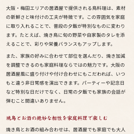
焼き鳥とお酒に合う栄養バランス献立提案
大阪・梅田エリアの居酒屋で提供される鳥料理は、素材
鳥料理家庭料理で夕飯の一品を増やすコツ
の新鮮さと味付けの工夫が特徴です。この雰囲気を家庭
焼き鳥に合う主食と付け合わせ野菜の選び
に取り入れることで、普段の夕飯が特別なものに変わり
方
ます。たとえば、焼き鳥に旬の野菜や自家製のタレを添
えることで、彩りや栄養バランスもアップします。
居酒屋風焼鳥に合うスープで満足度アップ
大阪流の焼き鳥献立を栄養士目線で伝授
また、家族の好みに合わせて部位を選んだり、焼き加減
を調整できるのも家庭料理ならではの魅力です。大阪の
お酒に合う夕飯献立の新提案
居酒屋風に盛り付けや付け合わせにもこだわれば、いつ
焼鳥とお酒で楽しむ家庭夕飯の献立術
もと違う非日常感を演出できます。パーティーや記念日
鳥料理のもう一品に合うお酒の選び方
など特別な日だけでなく、日常の夕飯でも家族の会話が
居酒屋風の焼き鳥献立で夕飯を豪華に
弾むこと間違いありません。
大阪の味を再現したお酒と焼鳥の夕食
家庭で簡単にできるお酒に合う鳥料理提案
焼鳥とお酒の絶妙な相性を家庭料理で楽しむ
焼き鳥家庭料理をもっと美味しくする方法
焼き鳥とお酒の組み合わせは、居酒屋でも家庭でも大人