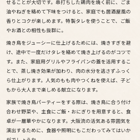
せることが大切です。串打ちした鶏肉を焼く前に、ごま
油やねぎを絡めて下味をつけると、家庭でも居酒屋風の
香りとコクが楽しめます。特製タレを使うことで、ご飯
やお酒との相性も抜群に。
焼き鳥をジューシーに仕上げるためには、焼きすぎを避
け、途中で一度だけタレを絡めて焼き上げるのがコツで
す。また、家庭用グリルやフライパンの蓋を活用するこ
とで、蒸し焼き効果が加わり、肉の水分を逃さずふっく
ら仕上がります。人気のもも肉やつくねを使えば、子ど
もから大人まで楽しめる献立になります。
家族で焼き鳥パーティーをする際は、焼き鳥に合う付け
合わせ野菜や、主食にご飯・おにぎりを用意すると、食
卓が一層華やかになります。大阪流の活気ある雰囲気を
演出するために、食器や照明にもこだわってみてはいか
がでしょうか。