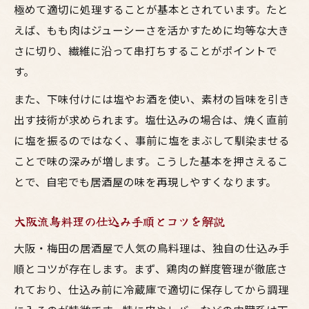
極めて適切に処理することが基本とされています。たと
前日仕込みで叶う本格焼き鳥のコツを伝授
えば、もも肉はジューシーさを活かすために均等な大き
焼き鳥の前日仕込みで時短と旨味を両立
さに切り、繊維に沿って串打ちすることがポイントで
居酒屋が実践する前日仕込みの基本手順
す。
大阪梅田流、鳥料理の前日準備のポイント
また、下味付けには塩やお酒を使い、素材の旨味を引き
お酒と楽しむ焼鳥には前日仕込みが最適
出す技術が求められます。塩仕込みの場合は、焼く直前
焼鳥仕込みの効率化テクニックを詳しく紹
に塩を振るのではなく、事前に塩をまぶして馴染ませる
介
ことで味の深みが増します。こうした基本を押さえるこ
プロ直伝の焼き鳥串打ち裏ワザを徹底解説
とで、自宅でも居酒屋の味を再現しやすくなります。
居酒屋流串打ちの裏ワザをプロから学ぶ
大阪スタイルの焼き鳥串打ちのコツと工夫
大阪流鳥料理の仕込み手順とコツを解説
梅田の人気鳥料理に学ぶ串打ちテクニック
大阪・梅田の居酒屋で人気の鳥料理は、独自の仕込み手
お酒に合う焼鳥は串打ち次第で味が変わる
順とコツが存在します。まず、鶏肉の鮮度管理が徹底さ
れており、仕込み前に冷蔵庫で適切に保存してから調理
鳥料理の魅力を引き出すプロの串打ち技法