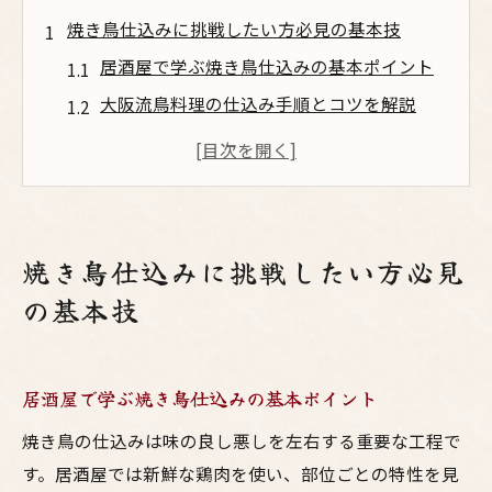
焼き鳥仕込みに挑戦したい方必見の基本技
居酒屋で学ぶ焼き鳥仕込みの基本ポイント
大阪流鳥料理の仕込み手順とコツを解説
焼鳥を美味しく仕上げる下ごしらえの極意
梅田の人気居酒屋が伝授する鳥料理技法
お酒と相性抜群の焼き鳥仕込みテクニック
自宅で極める鳥料理の仕込みとお酒の相性
焼き鳥仕込みに挑戦したい方必見
自宅で楽しむ焼鳥とお酒の絶妙な組み合わ
の基本技
せ
大阪居酒屋仕込みの鳥料理を家庭でも実践
居酒屋で学ぶ焼き鳥仕込みの基本ポイント
焼き鳥の下味付けで引き出すお酒との調和
梅田流の焼き鳥仕込みで家庭の味を格上げ
焼き鳥の仕込みは味の良し悪しを左右する重要な工程で
鳥料理と相性が良いおすすめの日本酒選び
す。居酒屋では新鮮な鶏肉を使い、部位ごとの特性を見