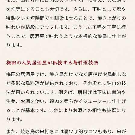
化
を均等にすることも大切です。さらに、下味として塩や
梅田のバイト現場発！焼き鳥仕込み時短術
特製タレを短時間でも馴染ませることで、焼き上がりの
味わいが格段にアップします。こうした工程を丁寧に行
うことで、居酒屋で味わうような本格的な焼鳥に仕上が
ります。
梅田の人気居酒屋が伝授する鳥料理技法
梅田の居酒屋では、焼き鳥だけでなく唐揚げや鳥刺しな
ど多彩な鳥料理が提供されており、それぞれに独自の技
法が用いられています。例えば、唐揚げは下味に醤油や
生姜、お酒を使い、鶏肉を柔らかくジューシーに仕上げ
ることが基本です。これによりお酒との相性も抜群にな
ります。
また、焼き鳥の串打ちには裏ワザ的なコツもあり、串が