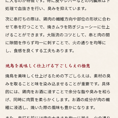
に入るのが特徴です。特に皮やレバーなどの内臓系は下
居酒屋で学ぶ大阪流の鳥料理仕込み術とは
処理で血抜きを行い、臭みを抑えています。
大阪流鳥料理仕込みの技術が光る居酒屋術
次に串打ちの際は、鶏肉の繊維方向や部位の形状に合わ
居酒屋の伝統が息づく焼き鳥仕込みの秘密
せて串を打つことで、焼きムラを防ぎジューシーに仕上
梅田で愛される焼鳥の仕込み技を詳しく解
げることができます。大阪流のコツとして、串と肉の間
説
に隙間を作らず均一に刺すことで、火の通りを均等に
お酒との相性を高める鳥料理仕込みのコツ
し、食感を良くする工夫もあります。
大阪仕込みの焼鳥で食卓に贅沢なひととき
を
焼鳥を美味しく仕上げる下ごしらえの極意
仕込みバイト経験者が語る焼鳥効率アップ法
焼鳥を美味しく仕上げるための下ごしらえは、素材の臭
居酒屋バイト経験者直伝の仕込み効率化術
みを取ることと味を染み込ませることが重要です。具体
大阪の現場で学んだ焼鳥仕込み作業の極意
的には、鶏肉をお酒に浸すことで余分な脂や臭みを和ら
鳥料理仕込みバイトの裏話と時短テクニッ
げ、同時に肉質を柔らかくします。お酒の成分が肉の繊
ク
維に浸透し、焼いた際の風味も豊かになります。
焼鳥の段取りでお酒の提供もスムーズに変
また、串打ち前には肉の大きさを均一に揃え、火の通り