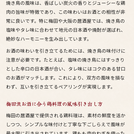
焼き鳥の風味は、香ばしい炭火の香りとジューシーな鶏
肉の旨味が特徴であり、この味わいはお酒との相性が非
常に良いです。特に梅田や大阪の居酒屋では、焼き鳥の
塩味やタレ味に合わせて地元の日本酒や焼酎が選ばれ、
絶妙なハーモニーを生み出しています。
お酒の味わいを引き立てるためには、焼き鳥の味付けに
注意が必要です。たとえば、塩味の焼き鳥にはすっきり
とした辛口の日本酒が合い、タレ味にはコクのある甘口
のお酒がマッチします。これにより、双方の風味を損な
わず、互いを引き立てるペアリングが実現します。
梅田流お酒に合う鶏料理の風味引き出し方
梅田の居酒屋で提供される鶏料理は、素材の鮮度を活か
しつつ、シンプルな味付けと丁寧な下ごしらえで風味が
最大限に引き出されています。鶏もも肉やねぎを使った