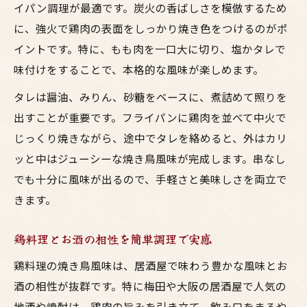
イパン調理が最適です。炭火の香ばしさを模倣するため
に、強火で鶏肉の表面をしっかり焼き色をつけるのがポ
イントです。特に、もも肉を一口大に切り、塩かタレで
味付けをすることで、本格的な風味が楽しめます。
タレは醤油、みりん、砂糖をベースに、煮詰めて照りを
出すことが重要です。フライパンに鶏肉を並べて中火で
じっくり焼きながら、途中でタレを絡めると、外はカリ
ッと中はジューシーな焼き鳥風味が完成します。串なし
でも十分に風味が出るので、手軽さと美味しさを両立で
きます。
鶏料理とお酒の相性を簡単調理で実感
鶏料理の焼き鳥風味は、居酒屋で味わう豊かな風味とお
酒の相性が抜群です。特に梅田や大阪の居酒屋で人気の
地酒や焼酎は、鶏肉の旨みを引き立て、飲み口をまろや