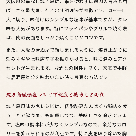
大阪風の串なし焼き鳥は、串を使わずに鶏肉の旨みと香
ばしさを最大限に引き出す調理法が特徴です。肉を一口
大に切り、味付けはシンプルな塩味が基本ですが、タレ
味も人気があります。特にフライパンやグリルで焼く際
は、肉の表面をしっかり焼くことがコツです。
また、大阪の居酒屋で親しまれるように、焼き上がりに
刻みネギや七味唐辛子を振りかけると、味に深みとアク
セントが生まれます。お酒との相性も良く、家庭で手軽
に居酒屋気分を味わいたい時に最適な方法です。
焼き鳥風味塩レシピで健康と美味しさ両立
焼き鳥風味の塩レシピは、低脂肪高たんぱくな鶏肉を使
うことで健康面にも配慮しつつ、美味しさを追求できま
す。塩味は調味料が少なくシンプルなので、余分なカロ
リーを抑えられるのが利点です。特に皮を取り除いた胸