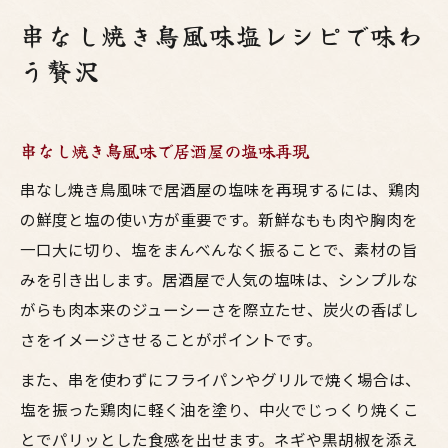
串なし焼き鳥風味塩レシピで味わ
う贅沢
串なし焼き鳥風味で居酒屋の塩味再現
串なし焼き鳥風味で居酒屋の塩味を再現するには、鶏肉
の鮮度と塩の使い方が重要です。新鮮なもも肉や胸肉を
一口大に切り、塩をまんべんなく振ることで、素材の旨
みを引き出します。居酒屋で人気の塩味は、シンプルな
がらも肉本来のジューシーさを際立たせ、炭火の香ばし
さをイメージさせることがポイントです。
また、串を使わずにフライパンやグリルで焼く場合は、
塩を振った鶏肉に軽く油を塗り、中火でじっくり焼くこ
とでパリッとした食感を出せます。ネギや黒胡椒を添え