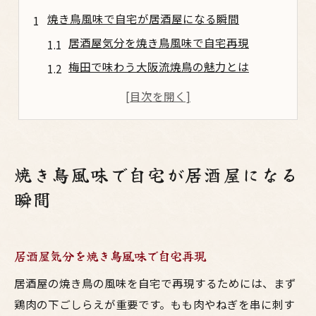
焼き鳥風味で自宅が居酒屋になる瞬間
居酒屋気分を焼き鳥風味で自宅再現
梅田で味わう大阪流焼鳥の魅力とは
鶏料理でお酒が進む食卓の工夫ポイント
焼き鳥とお酒の相性を引き出すコツ紹介
手軽に楽しめる焼鳥風味鶏料理アイデア
鶏料理の新定番！梅田仕立て焼鳥レシピ
焼き鳥風味で自宅が居酒屋になる
梅田流焼鳥レシピで鶏料理を格上げ
瞬間
居酒屋風味の焼鳥で大阪気分を味わう
焼き鳥とお酒の組み合わせの楽しみ方
居酒屋気分を焼き鳥風味で自宅再現
鶏肉を活かした焼鳥風味の調理テクニック
自宅で梅田風焼き鳥を簡単再現するコツ
居酒屋の焼き鳥の風味を自宅で再現するためには、まず
鶏肉の下ごしらえが重要です。もも肉やねぎを串に刺す
大阪流の鳥料理をフライパンで手軽に