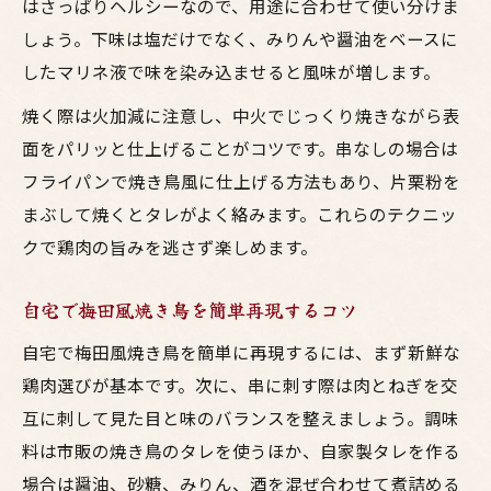
はさっぱりヘルシーなので、用途に合わせて使い分けま
しょう。下味は塩だけでなく、みりんや醤油をベースに
したマリネ液で味を染み込ませると風味が増します。
焼く際は火加減に注意し、中火でじっくり焼きながら表
面をパリッと仕上げることがコツです。串なしの場合は
フライパンで焼き鳥風に仕上げる方法もあり、片栗粉を
まぶして焼くとタレがよく絡みます。これらのテクニッ
クで鶏肉の旨みを逃さず楽しめます。
自宅で梅田風焼き鳥を簡単再現するコツ
自宅で梅田風焼き鳥を簡単に再現するには、まず新鮮な
鶏肉選びが基本です。次に、串に刺す際は肉とねぎを交
互に刺して見た目と味のバランスを整えましょう。調味
料は市販の焼き鳥のタレを使うほか、自家製タレを作る
場合は醤油、砂糖、みりん、酒を混ぜ合わせて煮詰める