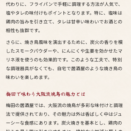
代わりに、フライパンで手軽に調理する方法が人気で、
フライパンで作る大阪流焼鳥風味レシピ
塩やタレの味付けもポイントとなります。特に、塩味は
鶏料理とお酒の相性を簡単調理で実感
鶏肉の旨みを引き立て、タレは甘辛い味わいでお酒との
居酒屋の味を家庭で再現する焼き鳥術
相性も抜群です。
焼き鳥風味を引き出す鶏肉の選び方
さらに、焼き鳥風味を演出するために、炭火の香りを模
梅田風焼鳥が自宅で手軽に楽しめる秘訣
したスモークパウダーや、にんにくや生姜を効かせたマ
串なし焼き鳥風味塩レシピで味わう贅沢
リネ液を使うのも効果的です。このような工夫で、特別
串なし焼き鳥風味で居酒屋の塩味再現
な調理器具がなくても、自宅で居酒屋のような焼き鳥の
鶏料理とお酒が引き立つ塩焼鳥レシピ
味わいを楽しめます。
フライパンで簡単梅田流塩焼鳥の作り方
梅田で味わう大阪流焼鳥の魅力とは
大阪風串なし焼き鳥で鶏料理を楽しむ方法
梅田の居酒屋では、大阪流の焼鳥が多彩な味付けと調理
焼き鳥風味塩レシピで健康と美味しさ両立
法で提供されており、その魅力は外は香ばしく中はジュ
焼鳥の風味が際立つお酒と合うコツ
ーシーな食感にあります。炭火焼きを基本とし、鶏肉の
焼き鳥風味とお酒の絶妙な組み合わせ術