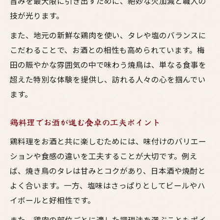
旨みを最大限に引き出すために、絶妙な火加減と職人の
梅田流お酒に合う鶏料理の風味引き出し方
技が光ります。
居酒屋焼鳥の味を家庭で再現するポイント
また、地元の新鮮な鶏肉を使い、タレや塩のバランスに
大阪風焼鳥とお酒を楽しむ食卓作りの秘訣
こだわることで、お酒との相性も高められています。梅
鶏料理と焼き鳥の風味をお酒でさらに堪能
田の賑やかな雰囲気の中で味わう焼鳥は、単なる食事を
人気の居酒屋風焼き鳥タレの極意
超えた特別な体験を提供し、訪れる人々の心を掴んでい
焼き鳥風味タレで居酒屋の味を再現する
ます。
大阪梅田仕立てタレ焼鳥の作り方のコツ
鶏料理でお酒が進む食卓の工夫ポイント
お酒が進む焼鳥のタレと鶏料理の魅力
家庭で簡単に作れる人気の焼鳥タレレシピ
鶏料理をお酒と共に楽しむためには、味付けのバリエー
ションや食感の違いを工夫することが大切です。例え
鶏料理をグレードアップするタレ活用術
ば、焼き鳥のタレは甘みとコクがあり、日本酒や焼酎と
よく合います。一方、塩味はさっぱりとしてビールやハ
イボールと好相性です。
また、鶏肉の部位ごとに適した調理法を選ぶこともポイ