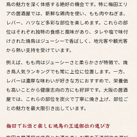
鳥の魅力を深く体感する絶好の機会です。特に梅田エリ
居酒屋で味わう大阪こだわり鳥料理の美味
アの居酒屋では、新鮮な鶏肉を使い、もも肉やねぎま、
しさ
レバー、ハツなど多彩な部位を楽しめます。これらの部
焼鳥とお酒で彩る梅田の夜の過ごし方
位はそれぞれ独特の食感と風味があり、タレや塩で味付
鳥料理の人気メニューをお酒と共に堪能
けされた焼鳥はジューシーで香ばしく、地元客や観光客
大阪の居酒屋で味わう贅沢な焼き鳥体験
から熱い支持を受けています。
居酒屋選びで失敗しない人気焼鳥の楽しみ方
例えば、もも肉はジューシーさと柔らかさが特徴で、焼
大阪居酒屋で焼き鳥を選ぶ時のポイントと
き鳥人気ランキングでも常に上位に位置します。一方、
コツ
レバーは濃厚な味わいが好きな方におすすめで、栄養価
も高いことから健康志向の方にも好評です。大阪の居酒
梅田の鳥料理で人気の串を見極める方法
屋では、これらの部位を炭火で丁寧に焼き上げ、部位ご
お酒と相性抜群の焼鳥メニューの楽しみ方
との魅力を最大限引き出しています。
焼き鳥人気部位を味わう居酒屋の選び方
焼鳥と鳥料理が充実したおすすめ居酒屋体
梅田でお酒と楽しむ焼鳥の王道部位の選び方
験