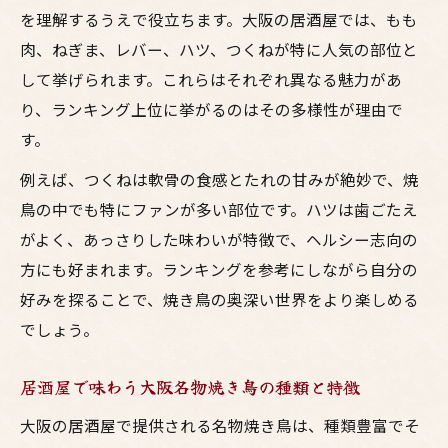
を理解するうえで役立ちます。大阪の居酒屋では、もも
仕事帰りにおすすめの焼き鳥とお酒の組み
肉、ねぎま、レバー、ハツ、つくねが特に人気の部位と
合わせ
して挙げられます。これらはそれぞれ異なる魅力があ
焼き鳥人気ランキング部位を徹底解説
り、ランキング上位に挙がるのはその多様性が理由で
焼鳥人気ランキングで注目の部位とは何か
す。
大阪で人気の焼き鳥部位をランキング形式
例えば、つくねは軟骨の食感とたれの甘みが絶妙で、焼
で解説
鳥の中でも特にファンが多い部位です。ハツは歯ごたえ
居酒屋で選ばれる焼鳥人気部位の秘密
がよく、あっさりした味わいが特徴で、ヘルシー志向の
焼き鳥とお酒を楽しむための人気部位解説
方にも好まれます。ランキングを参考にしながら自分の
梅田で味わいたい焼鳥人気ランキングの鳥
好みを探ることで、焼き鳥の奥深い世界をより楽しめる
料理
でしょう。
居酒屋で味わう大阪名物焼き鳥の種類と特徴
大阪の居酒屋で提供される名物焼き鳥は、種類豊富でそ