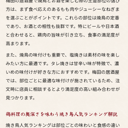
梅田の居酒屋で焼鳥とお酒を楽しむ際の王道部位の選び
焼き鳥好き必見！大阪で注目の伝統鳥料理
方は、まず食べ応えのあるもも肉やジューシーなねぎま
伝統の鳥料理を大阪の居酒屋で味わう魅力
を選ぶことがポイントです。これらの部位は焼鳥の定番
焼鳥人気ランキング部位の歴史と背景を知
であり、お酒との相性も抜群です。特にビールや日本酒
る
と合わせると、鶏肉の旨味が引き立ち、食事の満足度が
梅田で伝統鳥料理とお酒を楽しむ方法
高まります。
大阪の鳥料理で味わう人気の焼き鳥串
また、焼鳥の味付けも重要で、塩焼きは素材の味を楽し
焼鳥の種類一覧から選ぶおすすめ部位
みたい方に最適です。タレ焼きは甘辛い味が特徴で、濃
仕事帰りに焼鳥とお酒を満喫する心得
いめの味付けが好きな方におすすめです。梅田の居酒屋
大阪の居酒屋で焼き鳥とお酒を楽しむコツ
では、部位ごとに最適な味付けが施されているため、注
文時に店員に相談するとより満足度の高い組み合わせが
梅田で人気の鳥料理を仕事帰りに味わう方
見つかります。
法
焼鳥人気部位をお酒と共に堪能するポイン
鶏料理の奥深さを味わう焼き鳥人気ランキング解説
ト
焼き鳥人気ランキングは部位ごとの味わいと食感の違い
居酒屋で焼鳥と鳥料理を満喫する過ごし方