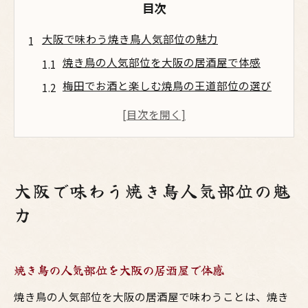
目次
大阪で味わう焼き鳥人気部位の魅力
焼き鳥の人気部位を大阪の居酒屋で体感
梅田でお酒と楽しむ焼鳥の王道部位の選び
方
鶏料理の奥深さを味わう焼き鳥人気ランキ
ング解説
居酒屋で味わう大阪名物焼き鳥の種類と特
大阪で味わう焼き鳥人気部位の魅
徴
力
鳥料理好き必見！梅田の焼鳥人気部位を探
る
こだわりの鳥料理とお酒が織りなす梅田の夜
焼き鳥の人気部位を大阪の居酒屋で体感
梅田で楽しむ焼き鳥と相性抜群のお酒の選
焼き鳥の人気部位を大阪の居酒屋で味わうことは、焼き
び方