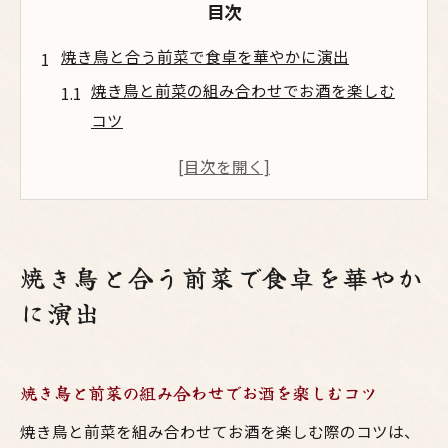
目次
焼き鳥と合う前菜で食卓を華やかに演出
焼き鳥と前菜の組み合わせでお酒を楽しむ
コツ
居酒屋気分を盛り上げる焼き鳥前菜の選び
方
梅田風の鳥料理と前菜で食卓を彩るアイデ
ア
焼き鳥と合う前菜で食卓を華やか
大阪流の焼鳥と前菜で家呑みが華やぐ工夫
に演出
鳥料理と野菜前菜で栄養バランスを確保す
る秘訣
大阪流の居酒屋前菜で鳥料理を格上げ
焼き鳥と前菜の組み合わせでお酒を楽しむコツ
大阪の居酒屋風鳥料理に合う前菜の魅力と
焼き鳥と前菜を組み合わせてお酒を楽しむ際のコツは、
は