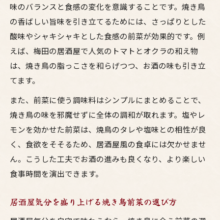
味のバランスと食感の変化を意識することです。焼き鳥
梅田スタイルの焼鳥前菜で自宅ごはんを格
の香ばしい旨味を引き立てるためには、さっぱりとした
上げ
酸味やシャキシャキとした食感の前菜が効果的です。例
焼き鳥とお酒を引き立てる大阪流前菜の工
えば、梅田の居酒屋で人気のトマトとオクラの和え物
夫
は、焼き鳥の脂っこさを和らげつつ、お酒の味も引き立
鳥料理の美味しさを増す居酒屋前菜の選び
てます。
方
また、前菜に使う調味料はシンプルにまとめることで、
焼き鳥と相性抜群な大阪らしい前菜アイデ
焼き鳥の味を邪魔せずに全体の調和が取れます。塩やレ
ア
モンを効かせた前菜は、焼鳥のタレや塩味との相性が良
お酒によく合う焼鳥前菜の簡単テクニック
く、食欲をそそるため、居酒屋風の食卓には欠かせませ
お酒と焼き鳥を引き立てる簡単前菜レシピ
ん。こうした工夫でお酒の進みも良くなり、より楽しい
集
食事時間を演出できます。
居酒屋流！梅田風おつまみ前菜の時短テク
居酒屋気分を盛り上げる焼き鳥前菜の選び方
焼き鳥とお酒の相性を高める前菜の工夫術