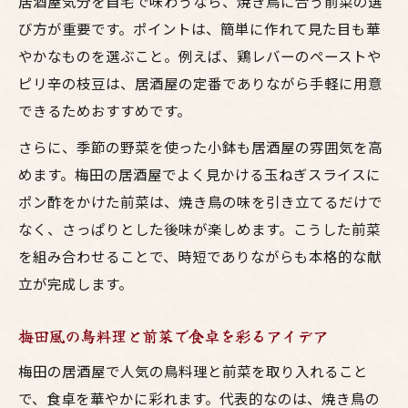
居酒屋気分を自宅で味わうなら、焼き鳥に合う前菜の選
大阪流の鳥料理前菜でおもてなしに差をつ
び方が重要です。ポイントは、簡単に作れて見た目も華
ける
やかなものを選ぶこと。例えば、鶏レバーのペーストや
焼鳥にぴったりの前菜で家飲みがもっと楽
ピリ辛の枝豆は、居酒屋の定番でありながら手軽に用意
しく
できるためおすすめです。
栄養バランス重視なら副菜選びが決め手
さらに、季節の野菜を使った小鉢も居酒屋の雰囲気を高
焼き鳥とお酒に合う栄養満点副菜の選び方
めます。梅田の居酒屋でよく見かける玉ねぎスライスに
居酒屋風焼鳥献立で野菜前菜を取り入れる
ポン酢をかけた前菜は、焼き鳥の味を引き立てるだけで
工夫
なく、さっぱりとした後味が楽しめます。こうした前菜
梅田流鳥料理前菜でバランス良い食卓を実
を組み合わせることで、時短でありながらも本格的な献
現
立が完成します。
大阪の居酒屋スタイル副菜で健康を意識す
る
梅田風の鳥料理と前菜で食卓を彩るアイデア
焼鳥と相性抜群な栄養士も推奨の副菜アイ
梅田の居酒屋で人気の鳥料理と前菜を取り入れること
デア
で、食卓を華やかに彩れます。代表的なのは、焼き鳥の