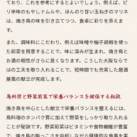
ており、これを参考にするとよいでしょう。例えば、ピ
焼鳥に合うスタイリッシュな副菜選びの極
リ辛味のもやしナムルや、ほんのり甘い玉ねぎのマリネ
意
は、焼き鳥の味を引き立てつつ、食卓に彩りを添えま
おしゃれな居酒屋前菜で鳥料理を引き立て
す。
る方法
また、調味料にこだわり、例えば味噌や柚子胡椒を使っ
た前菜を用意することで、味に深みが生まれ、焼き鳥と
お酒の相性がさらに良くなります。こうした大阪ならで
はの工夫を取り入れることで、短時間でも充実した居酒
屋風の献立が完成します。
鳥料理と野菜前菜で栄養バランスを確保する秘訣
焼き鳥を中心とした献立で栄養バランスを整えるには、
鳥料理のタンパク質に加えて野菜をしっかり取り入れる
ことが秘訣です。野菜前菜はビタミンや食物繊維が豊富
で、焼き鳥の脂っこさを中和しながら健康的な食事を実