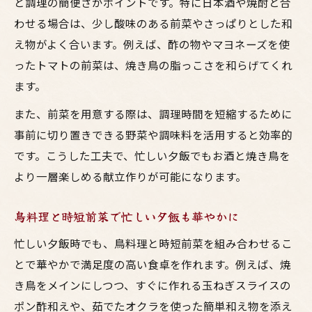
と調理の簡便さがポイントです。特に日本酒や焼酎と合
わせる場合は、少し酸味のある前菜やさっぱりとした和
え物がよく合います。例えば、酢の物やマヨネーズを使
ったトマトの前菜は、焼き鳥の脂っこさを和らげてくれ
ます。
また、前菜を用意する際は、調理時間を短縮するために
事前に切り置きできる野菜や調味料を活用すると効率的
です。こうした工夫で、忙しい夕飯でもお酒と焼き鳥を
より一層楽しめる献立作りが可能になります。
鳥料理と時短前菜で忙しい夕飯も華やかに
忙しい夕飯時でも、鳥料理と時短前菜を組み合わせるこ
とで華やかで満足度の高い食卓を作れます。例えば、焼
き鳥をメインにしつつ、すぐに作れる玉ねぎスライスの
ポン酢和えや、茹でたオクラを使った簡単和え物を添え