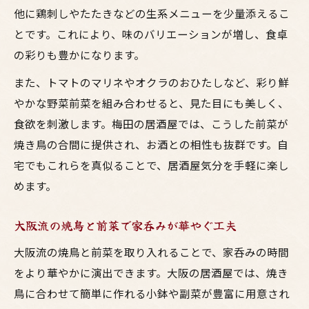
献立に悩む夜も時短前菜で満足度アップ
他に鶏刺しやたたきなどの生系メニューを少量添えるこ
焼き鳥の夜におすすめの時短前菜レシピ集
とです。これにより、味のバリエーションが増し、食卓
居酒屋気分を時短で楽しむ梅田流おつまみ
の彩りも豊かになります。
術
また、トマトのマリネやオクラのおひたしなど、彩り鮮
大阪風の鳥料理前菜で満足度を高める方法
やかな野菜前菜を組み合わせると、見た目にも美しく、
お酒と一緒に味わう簡単焼鳥前菜の工夫ポ
食欲を刺激します。梅田の居酒屋では、こうした前菜が
イント
焼き鳥の合間に提供され、お酒との相性も抜群です。自
鳥料理と時短前菜で忙しい夕飯も華やかに
宅でもこれらを真似ることで、居酒屋気分を手軽に楽し
めます。
鳥料理をおしゃれに楽しむ梅田の知恵
梅田流のおしゃれ前菜で焼き鳥時間を格上
大阪流の焼鳥と前菜で家呑みが華やぐ工夫
げ
大阪流の焼鳥と前菜を取り入れることで、家呑みの時間
鳥料理とお酒を楽しむ居酒屋風前菜の工夫
をより華やかに演出できます。大阪の居酒屋では、焼き
大阪の知恵を活かした焼鳥前菜で食卓を演
鳥に合わせて簡単に作れる小鉢や副菜が豊富に用意され
出