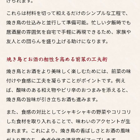
げられます。
これらは材料を切って和えるだけのシンプルな工程で、
焼き鳥の仕込みと並行して準備可能。忙しい夕飯時でも
居酒屋の雰囲気を自宅で手軽に再現できるため、家族や
友人との団らんを盛り上げる助けになります。
焼き鳥とお酒の相性を高める前菜の工夫術
焼き鳥とお酒をより美味しく楽しむためには、前菜の味
付けや食感に工夫を凝らすことがポイントです。例え
ば、酸味のある和え物やピリ辛のおつまみを添えると、
焼き鳥の旨味が引き立ちお酒も進みます。
また、食感の対比としてシャキシャキの野菜やコリコリ
した食材を取り入れることで、味わいのアクセントが生
まれます。これにより、焼き鳥の香ばしさとお酒の風味
がより際立ち、食卓全体の満足度がアップします。