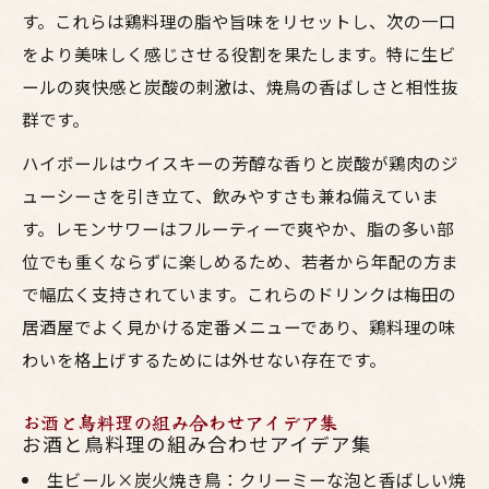
す。これらは鶏料理の脂や旨味をリセットし、次の一口
をより美味しく感じさせる役割を果たします。特に生ビ
ールの爽快感と炭酸の刺激は、焼鳥の香ばしさと相性抜
群です。
ハイボールはウイスキーの芳醇な香りと炭酸が鶏肉のジ
ューシーさを引き立て、飲みやすさも兼ね備えていま
す。レモンサワーはフルーティーで爽やか、脂の多い部
位でも重くならずに楽しめるため、若者から年配の方ま
で幅広く支持されています。これらのドリンクは梅田の
居酒屋でよく見かける定番メニューであり、鶏料理の味
わいを格上げするためには外せない存在です。
お酒と鳥料理の組み合わせアイデア集
お酒と鳥料理の組み合わせアイデア集
生ビール×炭火焼き鳥：クリーミーな泡と香ばしい焼