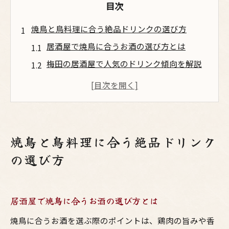
目次
焼鳥と鳥料理に合う絶品ドリンクの選び方
居酒屋で焼鳥に合うお酒の選び方とは
梅田の居酒屋で人気のドリンク傾向を解説
大阪らしい鳥料理とお酒の組み合わせ術
焼鳥におすすめの居酒屋ドリンクランキン
グ
鳥料理と相性抜群な居酒屋定番お酒の特徴
焼鳥と鳥料理に合う絶品ドリンク
定番から注目まで梅田居酒屋の人気お酒特集
の選び方
梅田居酒屋で味わう定番お酒の魅力とは
大阪の鳥料理に合う人気ドリンクまとめ
居酒屋で焼鳥に合うお酒の選び方とは
居酒屋おすすめ焼鳥×お酒ペアリング集
注目の新感覚ドリンクで鳥料理を楽しむ
焼鳥に合うお酒を選ぶ際のポイントは、鶏肉の旨みや香