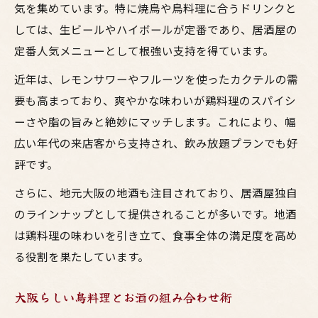
気を集めています。特に焼鳥や鳥料理に合うドリンクと
梅田居酒屋で人気の飲み放題お酒ランキン
しては、生ビールやハイボールが定番であり、居酒屋の
グ
定番人気メニューとして根強い支持を得ています。
鶏料理と楽しむお酒ペアリングの極意とは
近年は、レモンサワーやフルーツを使ったカクテルの需
居酒屋で鳥料理とお酒ペアリングを極める
要も高まっており、爽やかな味わいが鶏料理のスパイシ
焼鳥におすすめのお酒の相性を解説
ーさや脂の旨みと絶妙にマッチします。これにより、幅
大阪居酒屋で実践できるペアリング方法
広い年代の来店客から支持され、飲み放題プランでも好
評です。
梅田定番ドリンクで鶏料理を格上げする
お酒と鳥料理の組み合わせアイデア集
さらに、地元大阪の地酒も注目されており、居酒屋独自
ソフトドリンク派にも嬉しい居酒屋メニュー紹
のラインナップとして提供されることが多いです。地酒
介
は鶏料理の味わいを引き立て、食事全体の満足度を高め
る役割を果たしています。
居酒屋で楽しむソフトドリンクメニュー特
集
大阪らしい鳥料理とお酒の組み合わせ術
梅田の居酒屋で人気ノンアルコールお酒体