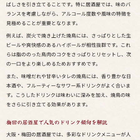
居酒屋のお酒人気ランキングを徹底紹介
ばしさを引き立てることです。特に居酒屋では、味のバ
ランスを考慮しながら、アルコール度数や風味の特徴を
大阪の居酒屋で味わう話題のドリンク体験
見極めることが重要となります。
大阪居酒屋で話題の鳥料理とお酒とは
例えば、炭火で焼き上げた焼鳥には、さっぱりとした生
焼鳥にぴったりな流行ドリンクの選び方
ビールや爽快感のあるハイボールが相性抜群です。これ
梅田の居酒屋で味わえるお酒の新定番
らは脂ののった鳥肉のコクをさっぱりとリセットし、次
SNSで注目の居酒屋ドリンクをチェック
の一口をより楽しめるためおすすめです。
大阪流鳥料理に合うお酒体験を深掘り
また、味噌だれや甘辛いタレの焼鳥には、香り豊かな日
飲み放題を満喫するおすすめのお酒アレンジ術
本酒や、フルーティーなサワー系ドリンクがよく合いま
居酒屋で楽しむ飲み放題とお酒アレンジ術
す。こうしたドリンクは味わいに深みを加え、焼鳥の味
焼鳥と鳥料理に合う飲み放題お酒の選び方
をさらに引き立てる効果があります。
大阪で飲み放題を賢く活用する注文ポイン
ト
梅田の居酒屋で人気のドリンク傾向を解説
居酒屋のお酒アレンジで鳥料理を引き立て
大阪・梅田の居酒屋では、多彩なドリンクメニューが人
る