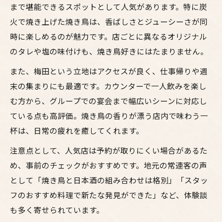
阪旅
まで堪能できるスポットとして人気があります。特に炭
居酒屋で気軽に楽しむ大阪の焼き鳥人気事
火で焼き上げた焼き鳥は、香ばしさとジューシーさが同
情
時に楽しめるのが魅力です。店ごとに異なるオリジナル
大阪焼き鳥好き必見の鳥料理とお酒の選び
のタレや塩の味付けも、焼き鳥好きにはたまりません。
方
また、梅田という立地はアクセスが良く、仕事帰りや週
焼き鳥ランキングを参考にする大阪居酒屋
末の集まりにも最適です。カウンターで一人飲みを楽し
巡り
む方から、グループでの宴会まで幅広いシーンに対応し
居酒屋選びで外せない焼き鳥の魅力とは
ている点も高評価。焼き鳥の香りが漂う店内で味わう一
焼き鳥おすすめポイントを居酒屋でチェッ
杯は、日常の疲れを癒してくれます。
ク
注意点として、人気店は予約が取りにくい場合があるた
梅田で焼鳥が美味しい居酒屋の見分け方
め、事前のチェックがおすすめです。地元の常連客の声
大阪で人気の焼き鳥居酒屋の特徴とは
として「焼き鳥と日本酒の組み合わせは格別」「スタッ
鳥料理の種類豊富な居酒屋で味わう魅力
フのおすすめ料理で新たな発見ができた」など、体験談
も多く寄せられています。
焼鳥とお酒のバランスがいい居酒屋選び