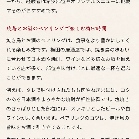
ーから、経験者は希少部位やオリジナルメニューに挑戦
ド
するのがおすすめです。
お酒と焼き鳥を美味しく味わうプロのコツ
自宅でも試せる居酒屋焼鳥の味わい方
焼鳥とお酒のペアリングで楽しむ梅田時間
焼き鳥おすすめ部位で味わう鳥料理の極意
焼き鳥とお酒のペアリングは、食事をより豊かにしてく
希少部位まで徹底！焼き鳥人気ランキングの真
れる楽しみ方です。梅田の居酒屋では、焼き鳥の味わい
実
に合わせて日本酒や焼酎、ワインなど多様なお酒を揃え
焼き鳥おすすめ希少部位と人気ランキング
ている店が多く、部位や味付けごとに最適な一杯を選ぶ
紹介
ことができます。
大阪焼鳥の人気ランキング最新トレンド解
例えば、タレで味付けされたもも肉やねぎまには、コク
説
のある日本酒やまろやかな焼酎が相性抜群です。塩焼き
居酒屋で味わう希少部位と焼き鳥の魅力比
のさっぱりとした部位には、スッキリとしたビールや白
較
ワインがよく合います。ペアリングのコツは、焼き鳥の
焼鳥好き必見！おすすめ部位ランキングの
旨味をお酒で引き立てることです。
選び方