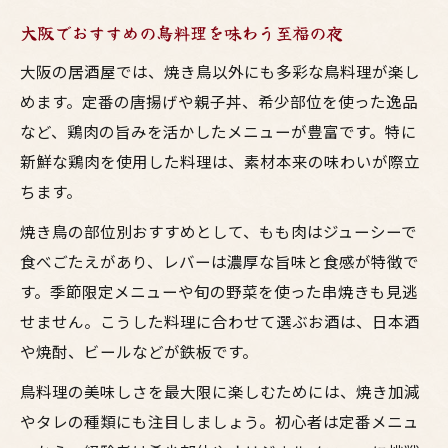
お酒との相性が光るおすすめ焼鳥部位ガイド
大阪でおすすめの鳥料理を味わう至福の夜
焼き鳥とお酒が合うおすすめ部位ランキン
大阪の居酒屋では、焼き鳥以外にも多彩な鳥料理が楽し
グ
めます。定番の唐揚げや親子丼、希少部位を使った逸品
居酒屋で味わう鳥料理とお酒のペアリング
など、鶏肉の旨みを活かしたメニューが豊富です。特に
術
新鮮な鶏肉を使用した料理は、素材本来の味わいが際立
大阪で焼鳥好きが選ぶ部位とお酒の楽しみ
ちます。
方
焼き鳥の部位別おすすめとして、もも肉はジューシーで
焼き鳥おすすめ部位とお酒との相性徹底解
食べごたえがあり、レバーは濃厚な旨味と食感が特徴で
説
す。季節限定メニューや旬の野菜を使った串焼きも見逃
居酒屋で試したい焼き鳥部位の特徴紹介
せません。こうした料理に合わせて選ぶお酒は、日本酒
鳥料理の美味しさを堪能する知っておきたいコ
や焼酎、ビールなどが鉄板です。
ツ
鳥料理の美味しさを最大限に楽しむためには、焼き加減
焼き鳥と鳥料理の美味しさを引き出す方法
やタレの種類にも注目しましょう。初心者は定番メニュ
大阪居酒屋でおすすめの焼鳥の食べ方ガイ