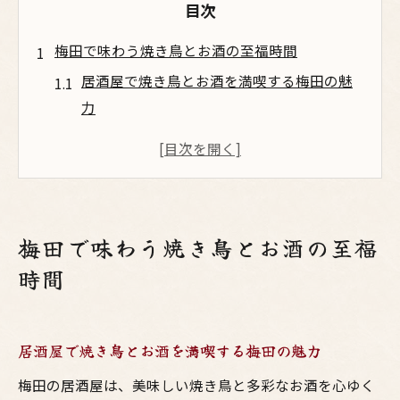
目次
梅田で味わう焼き鳥とお酒の至福時間
居酒屋で焼き鳥とお酒を満喫する梅田の魅
力
大阪でおすすめの鳥料理を味わう至福の夜
焼鳥とお酒のペアリングで楽しむ梅田時間
居酒屋選びで迷わない焼き鳥おすすめ体験
談
梅田で味わう焼き鳥とお酒の至福
大阪で人気の焼鳥と相性抜群のお酒紹介
時間
焼鳥好きに伝えたい大阪鳥料理の楽しみ方
焼き鳥おすすめ部位を大阪居酒屋で味わう
方法
居酒屋で焼き鳥とお酒を満喫する梅田の魅力
鳥料理の奥深さと焼鳥の美味しさを探る大
梅田の居酒屋は、美味しい焼き鳥と多彩なお酒を心ゆく