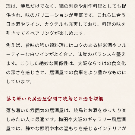
アートと料理を楽しみたい人におすすめ
理は、焼鳥だけでなく、鶏の刺身や創作料理としても提
大阪の居酒屋でアートと鳥料理を堪能する
供され、味のバリエーションが豊富です。これらに合う
梅田のギャラリー空間で味わう焼鳥の魅力
日本酒やワイン、カクテルも充実しており、料理の味を
居酒屋でお酒とアートを同時に楽しむ方法
引き立てるペアリングが楽しめます。
おしゃれな梅田の居酒屋で心躍る体験を
例えば、旨味の強い鶏料理にはコクのある純米酒やフル
焼鳥とお酒が映えるギャラリー空間のすす
ーティーな白ワインがよく合い、味覚のバランスを整え
め
ます。こうした絶妙な関係性は、大阪ならではの食文化
の深さを感じさせ、居酒屋での食事をより豊かなものに
しています。
落ち着いた居酒屋空間で焼鳥とお酒を堪能
落ち着いた雰囲気の居酒屋は、焼鳥とお酒をゆったり楽
しみたい人に最適です。梅田や大阪のギャラリー風居酒
屋では、静かな照明や木の温もりを感じるインテリアが