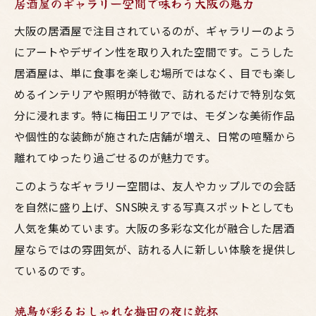
居酒屋ギャラリーで味わう焼鳥の奥深さ
居酒屋のギャラリー空間で味わう大阪の魅力
梅田の鳥料理が生む焼鳥とお酒のペアリン
大阪の居酒屋で注目されているのが、ギャラリーのよう
グ
にアートやデザイン性を取り入れた空間です。こうした
大阪ならではの焼鳥とお酒の味わいを探る
居酒屋は、単に食事を楽しむ場所ではなく、目でも楽し
ギャラリー空間で体感する焼鳥の魅力とは
めるインテリアや照明が特徴で、訪れるだけで特別な気
分に浸れます。特に梅田エリアでは、モダンな美術作品
梅田で過ごすおしゃれな鶏料理の夜
や個性的な装飾が施された店舗が増え、日常の喧騒から
梅田の居酒屋でおしゃれな鶏料理を堪能
離れてゆったり過ごせるのが魅力です。
焼鳥とお酒が彩る梅田の夜の過ごし方
このようなギャラリー空間は、友人やカップルでの会話
大阪のギャラリー空間で楽しむ鶏料理
を自然に盛り上げ、SNS映えする写真スポットとしても
居酒屋で味わう絶品鶏料理とお酒のマリア
人気を集めています。大阪の多彩な文化が融合した居酒
ージュ
屋ならではの雰囲気が、訪れる人に新しい体験を提供し
落ち着いた雰囲気で楽しむ梅田の鳥料理
ているのです。
落ち着いた居酒屋選びに役立つポイント
大阪で居酒屋選びに迷わないポイント解説
焼鳥が彩るおしゃれな梅田の夜に乾杯