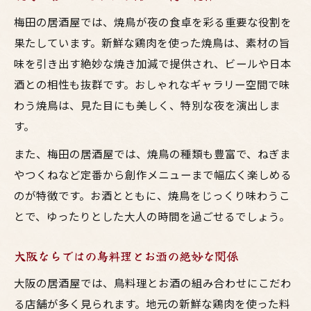
ギャラリー空間が人気の居酒屋を見極める
梅田の居酒屋では、焼鳥が夜の食卓を彩る重要な役割を
方法
果たしています。新鮮な鶏肉を使った焼鳥は、素材の旨
焼鳥とお酒を堪能できる梅田の選び方
味を引き出す絶妙な焼き加減で提供され、ビールや日本
落ち着いた雰囲気の居酒屋を探すコツ
酒との相性も抜群です。おしゃれなギャラリー空間で味
わう焼鳥は、見た目にも美しく、特別な夜を演出しま
鳥料理とお酒の相性で選ぶ梅田の居酒屋
す。
焼鳥好きが注目する大阪の隠れ家風居酒屋
大阪で焼鳥好きが集まる隠れ家居酒屋の特
また、梅田の居酒屋では、焼鳥の種類も豊富で、ねぎま
徴
やつくねなど定番から創作メニューまで幅広く楽しめる
のが特徴です。お酒とともに、焼鳥をじっくり味わうこ
居酒屋ギャラリーの焼鳥とお酒が人気の理
とで、ゆったりとした大人の時間を過ごせるでしょう。
由
梅田周辺の隠れ家居酒屋で楽しむ鳥料理
大阪ならではの鳥料理とお酒の絶妙な関係
落ち着いた空間で焼鳥とお酒を味わう贅沢
大阪の居酒屋では、鳥料理とお酒の組み合わせにこだわ
大阪の焼鳥居酒屋に通う人の楽しみ方
る店舗が多く見られます。地元の新鮮な鶏肉を使った料