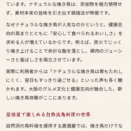
ています。ナチュラルな焼き鳥は、添加物を極力使用せ
お酒と楽しむ焼鳥の魅力に迫る食体験
ず、素材本来の旨味を引き出す調理法が特徴です。
焼き鳥とお酒が生む大阪の至福時間を紹介
なぜナチュラルな焼き鳥が人気なのかというと、健康志
ナチュラル鳥料理と相性抜群のお酒選び
向の高まりとともに「安心して食べられるおいしさ」を
居酒屋で味わう焼鳥とお酒の楽しみ方
求める人が増えているからです。例えば、炭火でじっく
梅田で人気の焼き鳥とお酒のペアリング術
り焼き上げることで余計な脂を落とし、鶏肉のジューシ
健康志向の焼鳥に合うお酒の選択ポイント
ーさと香ばしさを両立させています。
鳥料理ならナチュラル志向が支持される理由
実際に利用者からは「ナチュラルな焼き鳥は胃もたれし
ナチュラルな焼き鳥が居酒屋で選ばれる背
にくく、翌日もすっきり過ごせる」といった声も多く聞
景
かれます。大阪のグルメ文化と健康志向が融合した、新
大阪の鳥料理が健康志向に愛される訳
しい焼き鳥体験がここにあります。
梅田の居酒屋で人気のナチュラル鳥料理
お酒と相性良い自然派焼鳥の健康効果
居酒屋で楽しめる自然派鳥料理の世界
焼き鳥がヘルシーおつまみとされる理由
自然派の鳥料理を提供する居酒屋では、焼き鳥だけでな