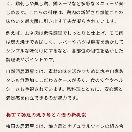
自然素材が引き立てる焼鳥とお酒の深い相性
く、鶏刺しや蒸し鶏、鶏スープなど多彩なメニューが楽
自然素材の焼き鳥が生むお酒との相乗効果
しめます。これらの料理は、鶏肉の新鮮さと部位ごとの
味わいを最大限に引き出す工夫が凝らされています。
居酒屋で味わうナチュラル焼鳥とお酒の一
体感
例えば、ムネ肉は低温調理でしっとりと仕上げ、モモ肉
大阪で人気の焼き鳥と自然派お酒の関係性
は炭火焼きで香ばしく、レバーやハツは鮮度を活かして
シンプルな味付けにするなど、各部位の個性を活かした
鳥料理が引き立つお酒の選び方とは
調理法がポイントです。
焼き鳥とお酒の相性を高める自然素材の力
ヘルシーな居酒屋選びで注目の鳥料理とは
自然派居酒屋では、素材の味を活かすために塩や自家製
タレも無添加にこだわるケースが多く、食の安全やヘル
健康志向が注目する焼き鳥居酒屋の選び方
シーさも重視されています。鳥料理とともに、安心感と
大阪で話題のヘルシー鳥料理の特徴を解説
満足感を両立できるのが魅力です。
梅田の居酒屋で体験するナチュラル焼鳥
お酒に合うヘルシー鳥料理の選択ポイント
梅田で話題の焼き鳥とお酒の新提案
鳥料理が人気の居酒屋で味わう健康食体験
梅田の居酒屋では、焼き鳥とナチュラルワインの組み合