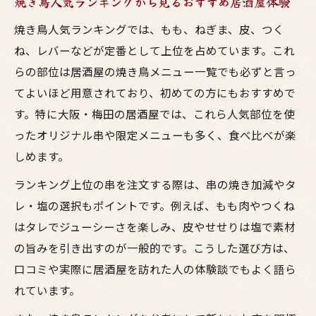
アリング術
焼き鳥人気ランキングから見るおすすめ居酒屋体験
焼鳥好き必見！部位ごとの美味しさ徹底解説
焼き鳥人気ランキングでは、もも、ねぎま、皮、つく
焼き鳥人気部位の特徴と居酒屋での楽しみ
ね、レバーなどが定番として上位を占めています。これ
方
らの部位は居酒屋の焼き鳥メニュー一覧でも必ずと言っ
てよいほど用意されており、初めての方にもおすすめで
大阪の居酒屋で味わう焼鳥部位ごとの魅力
す。特に大阪・梅田の居酒屋では、これら人気部位を使
ポイント
ったオリジナル串や限定メニューも多く、食べ比べが楽
お酒と一緒に楽しみたい焼き鳥部位の徹底
しめます。
比較
鳥料理が光る焼き鳥人気ランキングと部位
ランキング上位の串を注文する際は、串の焼き加減やタ
の選び方
レ・塩の選択もポイントです。例えば、もも肉やつくね
はタレでジューシーさを楽しみ、皮やせせりは塩で素材
焼鳥とお酒を引き立てる部位別おすすめメ
の旨みを引き出すのが一般的です。こうした選び方は、
ニュー
口コミや実際に居酒屋を訪れた人の体験談でもよく語ら
れています。