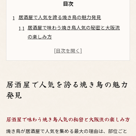
目次
居酒屋で人気を誇る焼き鳥の魅力発見
居酒屋で味わう焼き鳥人気の秘密と大阪流
の楽しみ方
梅田で注目の鳥料理と焼鳥が愛される理由
を深掘り
焼き鳥人気ランキングから見るおすすめ居
酒屋体験
居酒屋で人気を誇る焼き鳥の魅力
お酒と焼鳥が生み出す大阪居酒屋ならでは
発見
の魅力とは
居酒屋の鳥料理が人気を集める背景を徹底
解説
居酒屋で味わう焼き鳥人気の秘密と大阪流の楽しみ方
焼鳥とお酒が引き立つ鳥料理の世界へ
焼き鳥が居酒屋で人気を集める最大の理由は、部位ごと
焼鳥とお酒が織りなす鳥料理の奥深さを堪