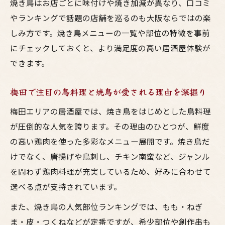
焼き鳥はお店ごとに味付けや焼き加減が異なり、口コミ
お酒と一緒に味わいたい焼鳥人気部位の魅
やランキングで話題の店舗を巡るのも大阪ならではの楽
力解説
しみ方です。焼き鳥メニューの一覧や部位の特徴を事前
梅田の居酒屋が誇る焼き鳥人気ランキング
にチェックしておくと、より満足度の高い居酒屋体験が
の傾向
できます。
焼き鳥人気メニューを選ぶコツと大阪流の
梅田で注目の鳥料理と焼鳥が愛される理由を深掘り
楽しみ方
梅田エリアの居酒屋では、焼き鳥をはじめとした鳥料理
大阪で楽しむ焼き鳥の種類と味わい方
が圧倒的な人気を誇ります。その理由のひとつが、鮮度
大阪居酒屋の焼き鳥種類一覧と人気部位の
の高い鶏肉を使った多彩なメニュー展開です。焼き鳥だ
楽しみ方
けでなく、唐揚げや鳥刺し、チキン南蛮など、ジャンル
焼鳥とお酒が引き立つ鳥料理のバリエーシ
を問わず鶏肉料理が充実しているため、好みに合わせて
ョン徹底解説
選べる点が支持されています。
焼き鳥人気ランキングと大阪流味わい方の
また、焼き鳥の人気部位ランキングでは、もも・ねぎ
ポイント
ま・皮・つくねなどが定番ですが、希少部位や創作串も