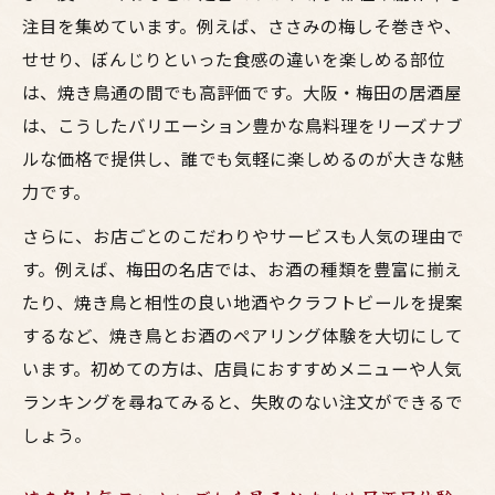
居酒屋で味わう焼き鳥の種類とお酒のマリ
注目を集めています。例えば、ささみの梅しそ巻きや、
アージュ
せせり、ぼんじりといった食感の違いを楽しめる部位
大阪で話題の焼き鳥人気メニューを徹底比
は、焼き鳥通の間でも高評価です。大阪・梅田の居酒屋
較
は、こうしたバリエーション豊かな鳥料理をリーズナブ
お酒と相性抜群の絶品鳥料理を堪能しよう
ルな価格で提供し、誰でも気軽に楽しめるのが大きな魅
お酒と焼鳥が奏でる鳥料理の絶品ペアリン
力です。
グ体験
さらに、お店ごとのこだわりやサービスも人気の理由で
梅田の居酒屋が誇る焼き鳥人気メニューの
す。例えば、梅田の名店では、お酒の種類を豊富に揃え
楽しみ方
たり、焼き鳥と相性の良い地酒やクラフトビールを提案
大阪で味わう鳥料理とお酒のベストな組み
するなど、焼き鳥とお酒のペアリング体験を大切にして
合わせ
います。初めての方は、店員におすすめメニューや人気
焼鳥人気ランキングから選ぶお酒との相性
ランキングを尋ねてみると、失敗のない注文ができるで
抜群料理
しょう。
居酒屋で楽しむ焼き鳥とお酒のおすすめペ