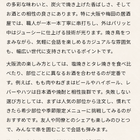
の多彩な味わいと、炭火で焼き上げた香ばしさ、そして
能しよう
お酒との相性の良さにあります。特に大阪や梅田の居酒
大阪の居酒屋で味わう絶品鳥料理と焼き鳥
屋では、職人が一本一本丁寧に串打ちし、外はパリッと
人気の魅力
中はジューシーに仕上げる技術が光ります。焼き鳥をつ
お酒と相性抜群な焼き鳥メニューの選び方
まみながら、気軽に会話を楽しめるカジュアルな雰囲気
ガイド
も、幅広い世代に支持されているポイントです。
居酒屋で楽しむ鳥料理の種類と人気ランキ
大阪流の楽しみ方としては、塩焼きとタレ焼きを食べ比
ングの秘密
べたり、部位ごとに異なるお酒を合わせるのが定番で
焼き鳥人気の理由とお酒のペアリングの極
す。例えば、もも肉やねぎまはビールやハイボール、レ
意を紹介
バーやハツは日本酒や焼酎と相性抜群です。失敗しない
焼き鳥人気メニューを味わうなら梅田で
選び方としては、まずは人気の部位から注文し、慣れて
梅田の居酒屋で楽しむ焼き鳥人気メニュー
きたら希少部位や季節限定メニューに挑戦してみるのが
特集
おすすめです。友人や同僚とのシェアも楽しみのひとつ
で、みんなで串を囲むことで会話も弾みます。
大阪で注目される鳥料理と焼き鳥のおすす
めポイント