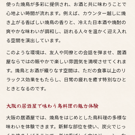
梅田の居酒屋で感じる鳥料理の温かい雰囲
使った焼鳥が多彩に提供され、お酒と共に味わうことで
気
心地よい時間が流れます。例えば、カウンター越しに焼
おしゃれな空間で味わう焼鳥とお酒の魅力
き上がる香ばしい焼鳥の香りと、冷えた日本酒や焼酎の
爽やかな味わいが調和し、訪れる人々を温かく迎え入れ
居酒屋文化で味わう焼鳥の楽しみ方
る空間を演出しています。
居酒屋文化が育む焼鳥とお酒の楽しみ方
このような環境は、友人や同僚との会話を弾ませ、居酒
梅田の居酒屋で体験する鳥料理の多彩な味
屋ならではの賑やかで楽しい雰囲気を満喫させてくれま
わい
す。焼鳥とお酒が織りなす空間は、ただの食事以上のリ
大阪の焼鳥を囲む楽しい雰囲気の過ごし方
ラックス効果をもたらし、日常の疲れを癒す特別なひと
焼鳥とお酒で広がる居酒屋の食事スタイル
ときとなるのです。
鳥料理とお酒が彩る居酒屋文化の魅力
梅田で鳥料理を囲む楽しい時間を満喫
大阪の居酒屋で味わう鳥料理の魅力体験
梅田の居酒屋で焼鳥とお酒を満喫するコツ
大阪の居酒屋では、焼鳥をはじめとした鳥料理の多様な
鳥料理を囲んで楽しむ梅田の居酒屋体験
味わいを体験できます。新鮮な部位を使い、炭火でじっ
焼鳥とお酒で過ごす梅田の楽しいひととき