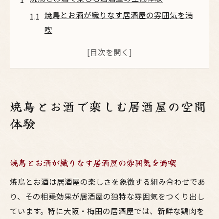
焼鳥とお酒が織りなす居酒屋の雰囲気を満
喫
大阪の居酒屋で味わう鳥料理の魅力体験
梅田で楽しむおしゃれな焼鳥とお酒の空間
心地よい雰囲気と鳥料理で楽しい時間を過
ごす
焼鳥とお酒で楽しむ居酒屋の空間
焼鳥を囲む大阪居酒屋ならではの空間演出
体験
大阪の鳥料理がもたらす心地よい雰囲気
大阪ならではの鳥料理で居酒屋の雰囲気を
堪能
焼鳥とお酒が織りなす居酒屋の雰囲気を満喫
焼鳥とお酒が生み出す心地よい空間を大阪
焼鳥とお酒は居酒屋の楽しさを象徴する組み合わせであ
で体感
り、その相乗効果が居酒屋の独特な雰囲気をつくり出し
居酒屋で味わう楽しい焼鳥と鳥料理の調和
ています。特に大阪・梅田の居酒屋では、新鮮な鶏肉を