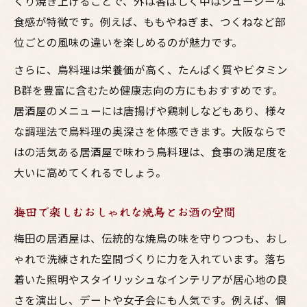
くり焼き上げることで、外は香ばしく中はジューシーな
大阪の雰囲気を感じる梅田の鳥料理の魅力
食感が特徴です。例えば、ももやねぎま、つくねなど部
位ごとの風味の違いを楽しめるのが魅力です。
居酒屋で味わう鳥料理と楽しい食事時間
お酒と焼鳥で広がる健康的なひととき
さらに、鳥料理は栄養価が高く、たんぱく質やビタミン
焼鳥とお酒で健康的な食事を楽しむ方法
B群を豊富に含むため健康志向の方にもおすすめです。
居酒屋のメニューには唐揚げや鶏刺しなどもあり、様々
大阪の居酒屋で味わう焼鳥の健康効果
な調理法で鳥料理の奥深さを体感できます。大阪ならで
鳥料理を選ぶポイントとお酒の相性のコツ
はの活気ある居酒屋で味わう鳥料理は、食事の満足度を
梅田の焼鳥居酒屋で健康的に楽しむ秘訣
大いに高めてくれるでしょう。
焼鳥は体に良い？健康志向のお酒の選び方
焼鳥の魅力はなぜ居酒屋で人気なのか
梅田で楽しむおしゃれな焼鳥とお酒の空間
居酒屋で焼鳥が人気な理由とお酒の関係性
梅田の居酒屋は、伝統的な焼鳥の味を守りつつも、おし
大阪の焼鳥が多くの人に愛される理由を解
ゃれで洗練された空間づくりに力を入れています。落ち
説
着いた照明やスタイリッシュなインテリアが居心地の良
鳥料理とお酒が織りなす居酒屋の魅力とは
さを演出し、デートや女子会にも人気です。例えば、個