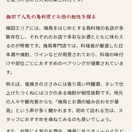
お酒が苦手な方も楽しめる焼鳥の食べ方提案
お酒を飲まない方におすすめの焼鳥の楽し
梅田で人気の鳥料理とお酒の相性を探る
み方
梅田エリアには、焼鳥をはじめとする鳥料理の名店が多
ノンアルコールで味わう鳥料理の魅力発見
数存在し、それぞれのお店で多彩なお酒とともに味わえ
焼鳥とお酒以外のドリンクペアリング提案
るのが特徴です。焼鳥専門店では、料理長が厳選した日
居酒屋でお酒が苦手な人も楽しめる工夫紹
本酒や焼酎、ワインなどが用意されており、料理の味付
介
けや部位ごとにおすすめのペアリングが提案されていま
友人と盛り上がる焼鳥のノンアルコール体
す。
験
例えば、塩焼きのささみには香り高い吟醸酒、タレで仕
上げたつくねにはコクのある焼酎が相性抜群です。地元
の人々や観光客からも「焼鳥とお酒の組み合わせが最
高」という声が多く聞かれます。初めて訪れる方は、ス
タッフにおすすめを尋ねてみるのも良いでしょう。
また、女性に人気のお酒や、焼鳥に合うチューハイなど