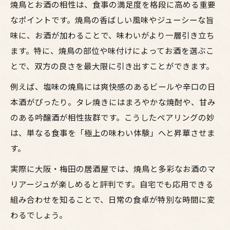
鳥料理に合うお酒の選び方をプロが伝授
焼鳥とお酒の相性は、食事の満足度を格段に高める重要
焼鳥にぴったりなアルコールの種類を解説
なポイントです。焼鳥の香ばしい風味やジューシーな旨
味に、お酒が加わることで、味わいがより一層引き立ち
大阪の居酒屋でお酒と鳥料理の魅力を満喫
ます。特に、焼鳥の部位や味付けによってお酒を選ぶこ
焼鳥とお酒の相性を最大限に引き出す方法
とで、双方の良さを最大限に引き出すことができます。
お酒の種類で広がる焼鳥のおいしさ体験
例えば、塩味の焼鳥には爽快感のあるビールや辛口の日
ビールと焼鳥の組み合わせが生む爽快な旨
本酒がぴったり。タレ焼きにはまろやかな焼酎や、甘み
味
のある吟醸酒が相性抜群です。こうしたペアリングの妙
日本酒で味わう焼鳥の奥深い相性の秘密
は、単なる食事を「極上の味わい体験」へと昇華させま
焼酎で引き立つ焼鳥の旨味と香りの調和
す。
ワインと焼鳥の新感覚ペアリングを楽しむ
実際に大阪・梅田の居酒屋では、焼鳥と多彩なお酒のマ
チューハイが焼鳥に合う理由とおすすめ解
リアージュが楽しめると評判です。自宅でも応用できる
説
組み合わせを知ることで、日常の食卓が特別な時間に変
焼鳥にピッタリなアルコールの選び方ガイド
わるでしょう。
鳥料理の部位別おすすめお酒の選び方