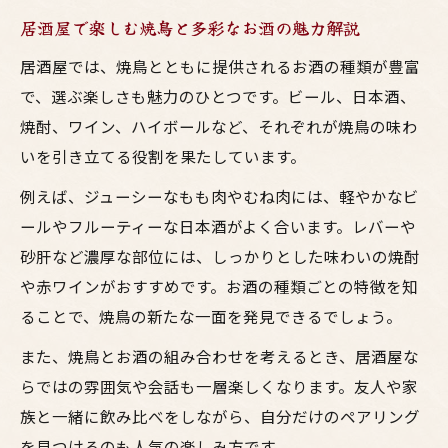
焼鳥に合う日本酒・焼酎の特徴を徹底解説
居酒屋で楽しむ焼鳥と多彩なお酒の魅力解説
焼鳥好き必見！お酒の種類で選ぶペアリン
居酒屋では、焼鳥とともに提供されるお酒の種類が豊富
グ
で、選ぶ楽しさも魅力のひとつです。ビール、日本酒、
居酒屋で迷わない焼鳥とお酒の選択ポイン
焼酎、ワイン、ハイボールなど、それぞれが焼鳥の味わ
ト
いを引き立てる役割を果たしています。
味付けごとにお酒を変える楽しみ方の提案
例えば、ジューシーなもも肉やむね肉には、軽やかなビ
居酒屋通が語る焼鳥とお酒の意外なペアリング
ールやフルーティーな日本酒がよく合います。レバーや
術
砂肝など濃厚な部位には、しっかりとした味わいの焼酎
焼鳥にワインを合わせる新しい楽しみ方
や赤ワインがおすすめです。お酒の種類ごとの特徴を知
ハイボールと焼鳥の意外な相性に注目
ることで、焼鳥の新たな一面を発見できるでしょう。
日本酒以外のアルコールと鳥料理の魅力
また、焼鳥とお酒の組み合わせを考えるとき、居酒屋な
梅田の居酒屋で体験した独自ペアリング術
らではの雰囲気や会話も一層楽しくなります。友人や家
族と一緒に飲み比べをしながら、自分だけのペアリング
焼鳥とお酒の組み合わせで広がる発見
を見つけるのも人気の楽しみ方です。