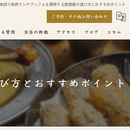
梅田で焼鳥ランチブッフェを満喫する居酒屋の選び方とおすすめポイント
ご予約・その他お問い合わせ
ある質問
当店の特徴
アクセス
ブログ
コラム
居酒屋
専門店
び方とおすすめポイント
ランチ
テイクアウト
コース