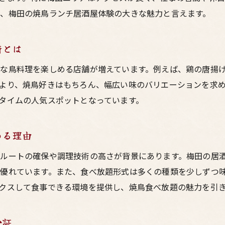
、梅田の焼鳥ランチ居酒屋体験の大きな魅力と言えます。
居酒屋選びに迷った時のポイントとは
梅田で焼鳥ランチ居酒屋を選ぶ際の重要ポイント
情とは
大阪の鳥料理居酒屋で注目したい点まとめ
ランチブッフェ利用時に押さえたい居酒屋選び
な鳥料理を楽しめる店舗が増えています。例えば、鶏の唐揚
より、焼鳥好きはもちろん、幅広い味のバリエーションを求
焼鳥食べ放題を選ぶなら居酒屋の比較も重要
タイムの人気スポットとなっています。
梅田で居酒屋ランチを選ぶ時の鳥料理基準
焼鳥食べ放題を楽しむ梅田ランチの極意
める理由
梅田で焼鳥食べ放題を満喫するための流儀
ルートの確保や調理技術の高さが背景にあります。梅田の居
居酒屋ランチで焼鳥を効率よく楽しむコツ
優れています。また、食べ放題形式は多くの種類を少しずつ
大阪梅田の鳥料理ブッフェを賢く利用する方法
クスして食事できる環境を提供し、焼鳥食べ放題の魅力を引
焼鳥食べ放題の魅力を引き出す梅田居酒屋選び
ランチブッフェで焼鳥を最大限に楽しむ工夫
検証