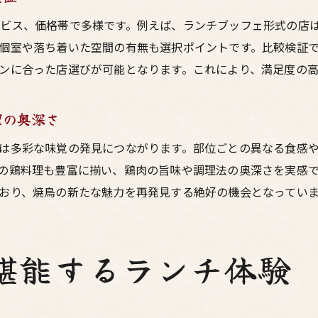
鳥料理好きなら見逃せないブッフェ情報
ビス、価格帯で多様です。例えば、ランチブッフェ形式の店
梅田の居酒屋で楽しむ鳥料理ブッフェの選び方
個室や落ち着いた空間の有無も選択ポイントです。比較検証
大阪で注目の焼鳥食べ放題ランチ情報まとめ
ンに合った店選びが可能となります。これにより、満足度の
鳥料理好き必見の梅田ランチブッフェ事情
居酒屋で味わう本格鳥料理ブッフェの魅力
理の奥深さ
梅田ランチで人気の焼鳥ブッフェ最新情報
は多彩な味覚の発見につながります。部位ごとの異なる食感
ランチブッフェを満喫したい方への大阪案内
の鶏料理も豊富に揃い、鶏肉の旨味や調理法の奥深さを実感
大阪梅田でランチブッフェを楽しむための基礎知識
おり、焼鳥の新たな魅力を再発見する絶好の機会となってい
焼鳥ランチブッフェ選びの大阪的ポイント解説
居酒屋ランチで失敗しないブッフェ案内
梅田で鳥料理ブッフェを満喫する秘訣集
堪能するランチ体験
大阪の焼鳥食べ放題ブッフェを選ぶ理由