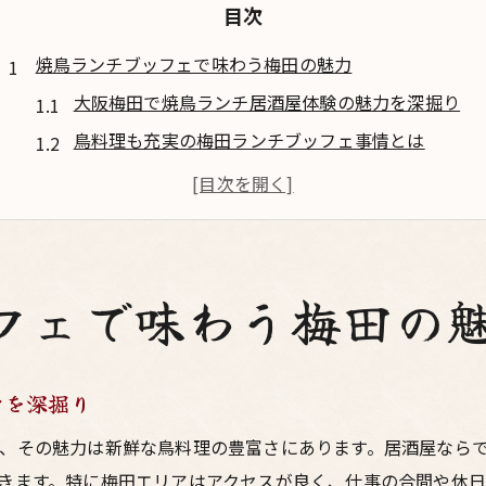
目次
焼鳥ランチブッフェで味わう梅田の魅力
大阪梅田で焼鳥ランチ居酒屋体験の魅力を深掘り
鳥料理も充実の梅田ランチブッフェ事情とは
居酒屋ならではの焼鳥食べ放題が楽しめる理由
大阪・梅田で人気の焼鳥ランチを比較検証
焼鳥好き必見！ブッフェで味わう鳥料理の奥深さ
大阪で鳥料理を堪能するランチ体験
フェで味わう梅田の
大阪の居酒屋で楽しむ焼鳥ランチの魅力
梅田ランチブッフェで味わう鳥料理の多彩さ
力を深掘り
焼鳥食べ放題が叶える大阪ランチの楽しみ方
居酒屋選びで重視したい鳥料理のこだわり
、その魅力は新鮮な鳥料理の豊富さにあります。居酒屋なら
きます。特に梅田エリアはアクセスが良く、仕事の合間や休
大阪梅田でランチブッフェを満喫するポイント