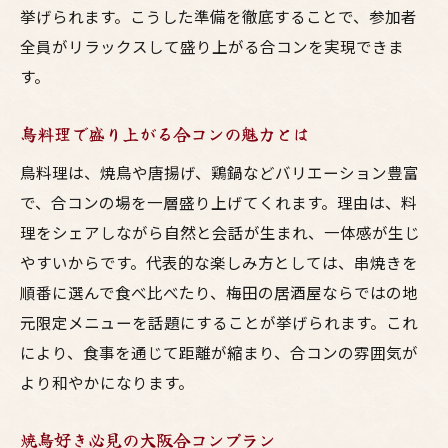
梅田エリアで注目の鳥料理スポット特集
挙げられます。こうした準備を徹底することで、参加者
梅田で人気の焼鳥居酒屋を厳選紹介
全員がリラックスして盛り上がる合コンを実現できま
大阪の合コン向き鳥料理スポット徹底解説
す。
居酒屋焼鳥で合コンを彩るおすすめ空間
鳥料理で盛り上がる合コンの魅力とは
女子ウケ抜群な梅田の鳥料理店の特徴
鳥料理は、焼鳥や唐揚げ、鶏鍋などバリエーション豊富
焼鳥好きが集う梅田の注目居酒屋とは
で、合コンの場を一層盛り上げてくれます。理由は、料
居酒屋の選択が合コンを変える理由とは
理をシェアしながら自然と会話が生まれ、一体感が生じ
梅田の居酒屋選びが合コン成功の鍵に
やすいからです。代表的な楽しみ方としては、串焼きを
鳥料理の質で差がつく大阪の合コン事情
順番に選んで食べ比べたり、梅田の居酒屋ならではの地
焼鳥が会話を盛り上げる居酒屋の魅力
元限定メニューを話題にすることが挙げられます。これ
大阪の居酒屋でおしゃれな合コンを実現
により、食事を通じて距離が縮まり、合コンの雰囲気が
梅田で合コン向きの焼鳥店を見つける方法
より和やかになります。
焼鳥好き必見の大阪合コンプラン