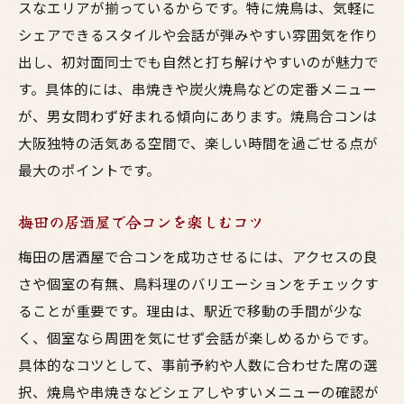
スなエリアが揃っているからです。特に焼鳥は、気軽に
鳥料理好き必見の合コン成功術
シェアできるスタイルや会話が弾みやすい雰囲気を作り
大阪で鳥料理が楽しめる合コン実践法
出し、初対面同士でも自然と打ち解けやすいのが魅力で
梅田の焼鳥居酒屋が選ばれる理由
す。具体的には、串焼きや炭火焼鳥などの定番メニュー
居酒屋の鳥料理で会話が盛り上がる秘訣
が、男女問わず好まれる傾向にあります。焼鳥合コンは
焼鳥のクオリティが合コンの鍵になる理由
大阪独特の活気ある空間で、楽しい時間を過ごせる点が
大阪の人気居酒屋で合コンが成功するコツ
最大のポイントです。
合コンなら大阪で焼鳥を味わう楽しみ
梅田の居酒屋で合コンを楽しむコツ
大阪の焼鳥居酒屋で合コンが盛り上がるワ
梅田の居酒屋で合コンを成功させるには、アクセスの良
ケ
さや個室の有無、鳥料理のバリエーションをチェックす
梅田の鳥料理が合コンに支持される理由
ることが重要です。理由は、駅近で移動の手間が少な
居酒屋焼鳥で新しい出会いを楽しむコツ
く、個室なら周囲を気にせず会話が楽しめるからです。
焼鳥とトークが弾む大阪の合コン術
具体的なコツとして、事前予約や人数に合わせた席の選
梅田で合コン向き焼鳥店を探すポイント
択、焼鳥や串焼きなどシェアしやすいメニューの確認が