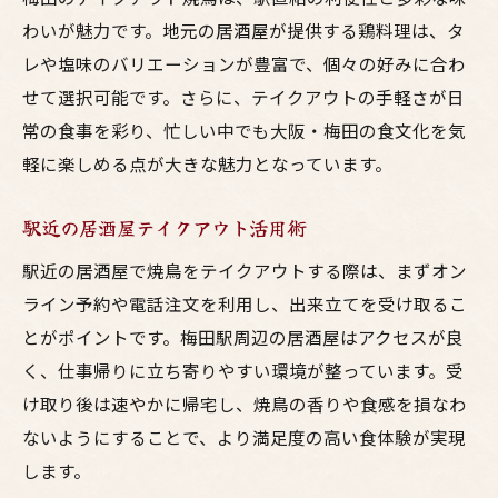
鳥料理専門店のテイクアウト利用の流れ
わいが魅力です。地元の居酒屋が提供する鶏料理は、タ
梅田で迷わない焼鳥テイクアウトのコツ
レや塩味のバリエーションが豊富で、個々の好みに合わ
テイクアウトなら梅田の百貨店焼鳥が便利
せて選択可能です。さらに、テイクアウトの手軽さが日
百貨店の焼鳥テイクアウトは利便性抜群
常の食事を彩り、忙しい中でも大阪・梅田の食文化を気
軽に楽しめる点が大きな魅力となっています。
梅田で人気の鳥料理を百貨店で持ち帰り
居酒屋品質の焼鳥を百貨店で手軽に購入
駅近の居酒屋テイクアウト活用術
大阪の百貨店焼鳥は手土産にもおすすめ
駅近の居酒屋で焼鳥をテイクアウトする際は、まずオン
梅田で美味しい焼鳥を探すなら百貨店も注
ライン予約や電話注文を利用し、出来立てを受け取るこ
目
とがポイントです。梅田駅周辺の居酒屋はアクセスが良
百貨店のテイクアウト焼鳥で満足度アップ
く、仕事帰りに立ち寄りやすい環境が整っています。受
仕事帰りに選びたい梅田の焼鳥持ち帰り術
け取り後は速やかに帰宅し、焼鳥の香りや食感を損なわ
忙しい日に便利な梅田の焼鳥テイクアウト
ないようにすることで、より満足度の高い食体験が実現
活用
します。