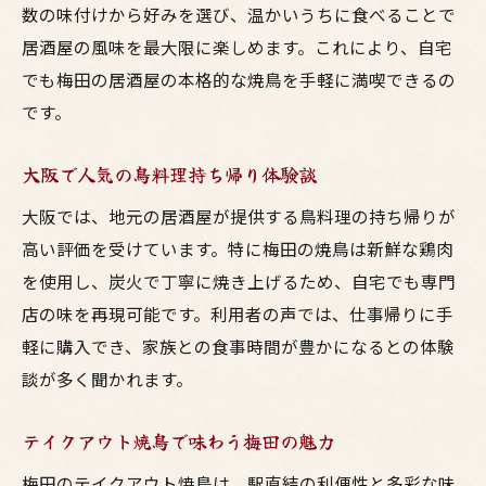
数の味付けから好みを選び、温かいうちに食べることで
ント
居酒屋の風味を最大限に楽しめます。これにより、自宅
手軽に楽しむ梅田の居酒屋焼鳥の魅力
でも梅田の居酒屋の本格的な焼鳥を手軽に満喫できるの
梅田の居酒屋焼鳥はテイクアウトが便利
です。
焼鳥と鳥料理を大阪で手軽に味わうコツ
仕事帰りに居酒屋の焼鳥を持ち帰り
大阪で人気の鳥料理持ち帰り体験談
梅田の鳥料理専門店テイクアウト活用法
大阪では、地元の居酒屋が提供する鳥料理の持ち帰りが
美味しい焼鳥を自宅で楽しむ方法
高い評価を受けています。特に梅田の焼鳥は新鮮な鶏肉
大阪の居酒屋で見つかる絶品鳥料理
を使用し、炭火で丁寧に焼き上げるため、自宅でも専門
店の味を再現可能です。利用者の声では、仕事帰りに手
大阪駅近くで鶏料理をテイクアウトする方法
軽に購入でき、家族との食事時間が豊かになるとの体験
大阪駅周辺の焼鳥テイクアウト完全ガイド
談が多く聞かれます。
駅近居酒屋の鳥料理を上手に選ぶ方法
テイクアウト焼鳥で時短ディナーを実現
テイクアウト焼鳥で味わう梅田の魅力
大阪駅エリアの居酒屋焼鳥持ち帰り術
梅田のテイクアウト焼鳥は、駅直結の利便性と多彩な味