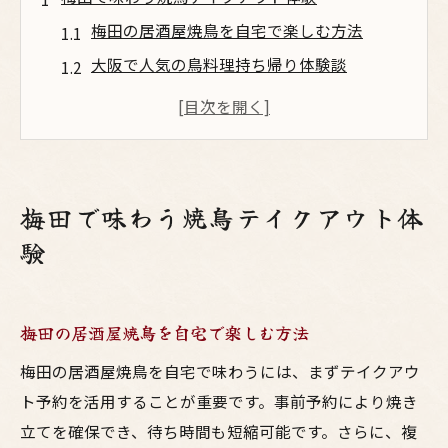
梅田の居酒屋焼鳥を自宅で楽しむ方法
大阪で人気の鳥料理持ち帰り体験談
テイクアウト焼鳥で味わう梅田の魅力
駅近の居酒屋テイクアウト活用術
焼鳥専門店の大阪流テイクアウト術
美味しい鳥料理を梅田で手軽に味わう
梅田で味わう焼鳥テイクアウト体
焼鳥好きが選ぶ大阪の持ち帰り鶏料理
験
焼鳥好きが推す大阪の居酒屋テイクアウト
持ち帰りで楽しむ梅田の鳥料理の選び方
梅田の居酒屋焼鳥を自宅で楽しむ方法
大阪名物の焼鳥を居酒屋でテイクアウト
焼鳥専門店の人気メニューを自宅で堪能
梅田の居酒屋焼鳥を自宅で味わうには、まずテイクアウ
ト予約を活用することが重要です。事前予約により焼き
手軽に味わう大阪らしい鳥料理の魅力
立てを確保でき、待ち時間も短縮可能です。さらに、複
居酒屋の焼鳥を持ち帰る際のおすすめポイ