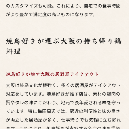
のカスタマイズも可能。これにより、自宅での食事時間
梅田の居酒屋で味わう絶品鳥料理の魅力
がより豊かで満足度の高いものになります。
大阪で人気の焼鳥を自宅で堪能するコツ
テイクアウト鳥料理で食卓を華やかに
居酒屋の焼鳥をシーン別に楽しむ方法
焼鳥好きが選ぶ大阪の持ち帰り鶏
梅田で手軽に味わう美味しい鶏料理
料理
焼鳥好きが推す大阪の居酒屋テイクアウト
大阪は焼鳥文化が根強く、多くの居酒屋がテイクアウト
対応をしています。焼鳥好きが推す店は、素材の鶏肉の
質やタレの味にこだわり、地元で長年愛される味を守っ
ています。特に梅田周辺では、駅近の利便性と味の良さ
が両立した居酒屋が多く、仕事帰りでも気軽に立ち寄れ
ます。これにより、焼鳥好きが支持する名店の味を手軽