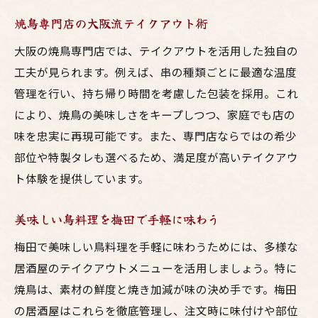
仕事帰りに最適な大阪の居酒屋鳥料理
焼鳥専門店の大阪流テイクアウト術
持ち帰り焼鳥で自宅ごはんをランクアップ
手軽で美味しい鳥料理を梅田で調達
大阪の焼鳥専門店では、テイクアウトを活用した独自の
工夫が見られます。例えば、串の種類ごとに最適な温度
焼鳥のテイクアウトで時短夕食を実現
管理を行い、持ち帰り時間を考慮した包装を採用。これ
大阪の居酒屋焼鳥を家族で楽しむ方法
により、焼鳥の美味しさをキープしつつ、家庭でも店の
焼鳥テイクアウトを大阪で満喫するコツ
味を忠実に再現可能です。また、専門店ならではの希少
大阪の居酒屋焼鳥を美味しく持ち帰るコツ
部位や特製タレも選べるため、満足度が高いテイクアウ
焼鳥専門店のテイクアウト活用法解説
ト体験を提供しています。
梅田エリアで人気の鳥料理を選ぶポイント
焼鳥テイクアウトで味を落とさない方法
美味しい鳥料理を梅田で手軽に味わう
居酒屋の焼鳥を美味しく保つテクニック
梅田で美味しい鳥料理を手軽に味わうためには、多様な
大阪で満足度の高い焼鳥テイクアウト体験
居酒屋のテイクアウトメニューを活用しましょう。特に
焼鳥は、素材の鮮度と焼き加減が味の決め手です。梅田
美味しい鶏料理を梅田で持ち帰る楽しみ方
の居酒屋はこれらを徹底管理し、注文時に味付けや部位
焼鳥と鳥料理のテイクアウト楽しみ方