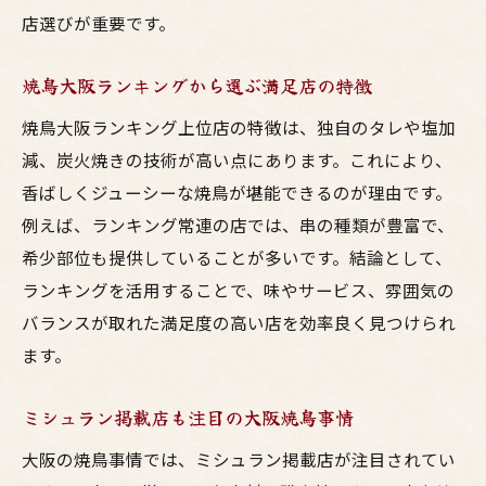
説
店選びが重要です。
安くて美味しい大阪焼鳥の見分け方
焼鳥大阪ランキングから選ぶ満足店の特徴
老舗と新店舗のコスパ比較ポイント
居酒屋巡りで発見する大阪の鳥料理の魅力
焼鳥大阪ランキング上位店の特徴は、独自のタレや塩加
梅田の居酒屋で味わう大阪焼鳥の奥深さ
減、炭火焼きの技術が高い点にあります。これにより、
香ばしくジューシーな焼鳥が堪能できるのが理由です。
大阪で人気の鳥料理はここで決まり
例えば、ランキング常連の店では、串の種類が豊富で、
コスパ重視で選ぶ焼鳥居酒屋巡りのコツ
希少部位も提供していることが多いです。結論として、
ランキング上位の大阪焼鳥を食べ歩く楽し
ランキングを活用することで、味やサービス、雰囲気の
み
バランスが取れた満足度の高い店を効率良く見つけられ
老舗居酒屋の焼鳥と新名店の違いを体験
ます。
大阪の美味しい焼鳥を満喫する巡り方
焼鳥好きなら知っておきたい大阪の楽しみ方
ミシュラン掲載店も注目の大阪焼鳥事情
大阪の焼鳥百名店を巡る楽しさ
大阪の焼鳥事情では、ミシュラン掲載店が注目されてい