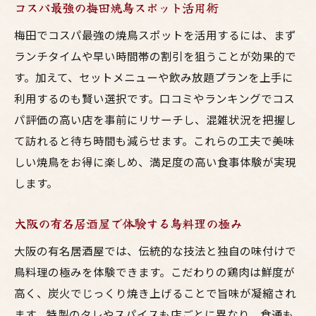
コスパ最強の梅田焼鳥スポット活用術
梅田でコスパ最強の焼鳥スポットを活用するには、まず
ランチタイムや早い時間帯の割引を狙うことが効果的で
す。加えて、セットメニューや飲み放題プランを上手に
利用するのも賢い選択です。口コミやランキングでコス
パ評価の高い店を事前にリサーチし、混雑状況を把握し
て訪れると待ち時間も減らせます。これらの工夫で美味
しい焼鳥をお得に楽しめ、満足度の高い食事体験が実現
します。
大阪の有名居酒屋で体験する鳥料理の極み
大阪の有名居酒屋では、伝統的な技法と独自の味付けで
鳥料理の極みを体験できます。こだわりの鶏肉は鮮度が
高く、炭火でじっくり焼き上げることで旨味が凝縮され
ます。特製のタレやスパイスも店ごとに異なり、食通も