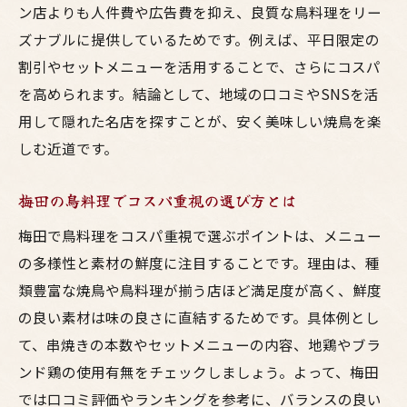
ン店よりも人件費や広告費を抑え、良質な鳥料理をリー
老舗居酒屋と新店の焼鳥比較ポイント
ズナブルに提供しているためです。例えば、平日限定の
美味しい焼鳥を大阪で味わいたい方必見
割引やセットメニューを活用することで、さらにコスパ
大阪の焼鳥百名店で味わう極上体験
を高められます。結論として、地域の口コミやSNSを活
居酒屋選びで失敗しない梅田焼鳥の魅力
用して隠れた名店を探すことが、安く美味しい焼鳥を楽
コスパに優れた大阪の鳥料理店の選び方
しむ近道です。
ランキング常連の焼鳥店に共通する特徴
梅田の鳥料理でコスパ重視の選び方とは
高級焼き鳥大阪で楽しむ特別なひととき
大阪の老舗居酒屋で感じる伝統の味
梅田で鳥料理をコスパ重視で選ぶポイントは、メニュー
の多様性と素材の鮮度に注目することです。理由は、種
コスパ最強の大阪焼鳥スポット徹底ガイド
類豊富な焼鳥や鳥料理が揃う店ほど満足度が高く、鮮度
大阪でコスパ重視の焼鳥居酒屋を探す方法
の良い素材は味の良さに直結するためです。具体例とし
梅田の焼鳥人気店はコスパも味も抜群
て、串焼きの本数やセットメニューの内容、地鶏やブラ
居酒屋梅田で注目の鳥料理メニュー紹介
ンド鶏の使用有無をチェックしましょう。よって、梅田
ランキングで選ぶ大阪焼鳥店の魅力徹底解
では口コミ評価やランキングを参考に、バランスの良い