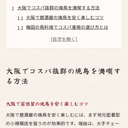
大阪でコスパ抜群の焼鳥を満喫する方法
大阪で居酒屋の焼鳥を安く楽しむコツ
梅田の鳥料理でコスパ重視の選び方とは
焼鳥大阪ランキングから選ぶ満足店の特徴
ミシュラン掲載店も注目の大阪焼鳥事情
老舗が多い大阪の美味しい居酒屋探し方
安いだけじゃない大阪焼鳥の魅力を解説
大阪でコスパ抜群の焼鳥を満喫す
梅田の鳥料理が楽しめる居酒屋選びの極意
る方法
梅田で人気の鳥料理居酒屋の特徴とは
大阪の焼鳥ランキングを生かした選び方
大阪で居酒屋の焼鳥を安く楽しむコツ
居酒屋で味わう焼鳥の美味しい食べ方指南
コスパ最強の梅田焼鳥スポット活用術
大阪で居酒屋の焼鳥を安く楽しむには、まず地元密着型
の小規模店を狙うのが効果的です。理由は、大手チェー
大阪の有名居酒屋で体験する鳥料理の極み