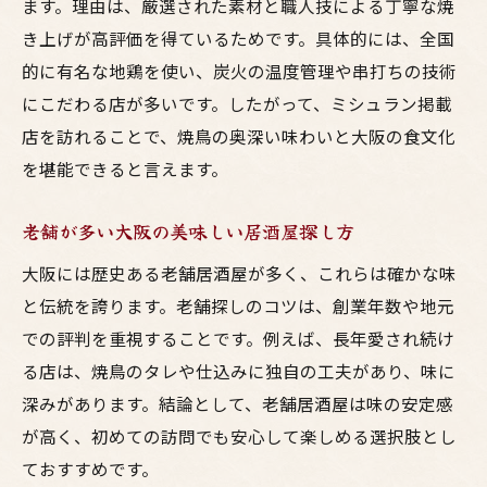
居酒屋梅田で鳥料理を極める方法
ます。理由は、厳選された素材と職人技による丁寧な焼
コスパ重視の大阪焼鳥飲み歩きプラン
き上げが高評価を得ているためです。具体的には、全国
的に有名な地鶏を使い、炭火の温度管理や串打ちの技術
ランキングに載る大阪焼鳥の魅力発見
にこだわる店が多いです。したがって、ミシュラン掲載
有名店と隠れ家で味わう鳥料理の違い
店を訪れることで、焼鳥の奥深い味わいと大阪の食文化
大阪で美味しい焼鳥を堪能する秘訣
を堪能できると言えます。
ランキングで探す大阪のおすすめ焼鳥体験
大阪焼鳥ランキングで話題の店を紹介
老舗が多い大阪の美味しい居酒屋探し方
梅田の居酒屋で人気焼鳥を食べ比べ
大阪には歴史ある老舗居酒屋が多く、これらは確かな味
コスパ抜群の大阪鳥料理体験の選び方
と伝統を誇ります。老舗探しのコツは、創業年数や地元
有名焼き鳥店から老舗まで徹底解説
での評判を重視することです。例えば、長年愛され続け
高級焼き鳥大阪で味わう贅沢なひととき
る店は、焼鳥のタレや仕込みに独自の工夫があり、味に
深みがあります。結論として、老舗居酒屋は味の安定感
美味しく安い居酒屋焼鳥の見つけ方
が高く、初めての訪問でも安心して楽しめる選択肢とし
大阪で高評価の焼鳥居酒屋を賢く選ぶコツ
ておすすめです。
口コミで選ぶ大阪の美味しい焼鳥居酒屋