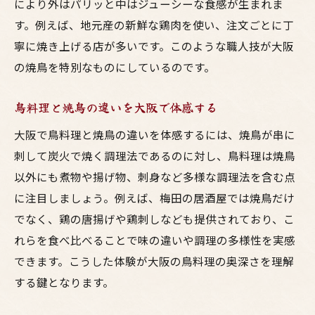
居酒屋で楽しむ大阪ならではの焼鳥文化
により外はパリッと中はジューシーな食感が生まれま
す。例えば、地元産の新鮮な鶏肉を使い、注文ごとに丁
鳥料理ファンが語る大阪焼鳥の魅力とは
寧に焼き上げる店が多いです。このような職人技が大阪
大阪焼鳥の楽しみ方を居酒屋目線で紹介
の焼鳥を特別なものにしているのです。
焼鳥の新しい味を大阪で発見するコツ
安くて美味しい焼鳥を大阪で見つけるコツ
鳥料理と焼鳥の違いを大阪で体感する
大阪の居酒屋で安い焼鳥を見極める方法
大阪で鳥料理と焼鳥の違いを体感するには、焼鳥が串に
梅田エリアで高コスパ焼鳥を探すコツ
刺して炭火で焼く調理法であるのに対し、鳥料理は焼鳥
居酒屋選びのポイントは焼鳥の質と価格
以外にも煮物や揚げ物、刺身など多様な調理法を含む点
大阪の焼鳥を美味しく楽しむための工夫
に注目しましょう。例えば、梅田の居酒屋では焼鳥だけ
鳥料理でコスパを重視した居酒屋活用術
でなく、鶏の唐揚げや鶏刺しなども提供されており、こ
れらを食べ比べることで味の違いや調理の多様性を実感
焼鳥好きが大阪で安さと美味しさを両立
できます。こうした体験が大阪の鳥料理の奥深さを理解
大阪居酒屋で感じる鳥料理の新たな発見
する鍵となります。
大阪の居酒屋で鳥料理の新定番に出会う
梅田で味わう焼鳥は発見の連続が魅力