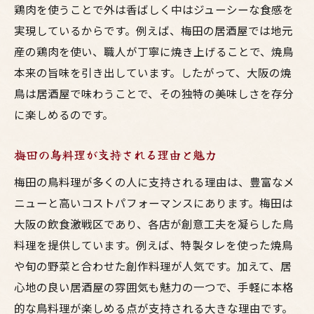
鶏肉を使うことで外は香ばしく中はジューシーな食感を
大阪梅田で鳥料理を極めるコツを伝授
実現しているからです。例えば、梅田の居酒屋では地元
コスパ重視なら大阪の焼鳥が狙い目
産の鶏肉を使い、職人が丁寧に焼き上げることで、焼鳥
大阪居酒屋で味わう焼鳥はコスパ最強
本来の旨味を引き出しています。したがって、大阪の焼
安くて美味しい焼鳥を大阪で探す秘訣
鳥は居酒屋で味わうことで、その独特の美味しさを存分
梅田の焼鳥はコストと味の両立が魅力
に楽しめるのです。
居酒屋選びは大阪焼鳥のコスパに注目
梅田の鳥料理が支持される理由と魅力
大阪焼鳥のコスパ最強店を見分ける方法
鳥料理でお得を実感できる大阪の居酒屋
梅田の鳥料理が多くの人に支持される理由は、豊富なメ
ニューと高いコストパフォーマンスにあります。梅田は
鳥料理の美味しさを追求する大阪居酒屋
大阪の飲食激戦区であり、各店が創意工夫を凝らした鳥
大阪の居酒屋で楽しむ鳥料理の多彩さ
料理を提供しています。例えば、特製タレを使った焼鳥
梅田で味わう焼鳥は鳥料理の真髄を感じる
や旬の野菜と合わせた創作料理が人気です。加えて、居
焼鳥の美味しさを大阪居酒屋で堪能する
心地の良い居酒屋の雰囲気も魅力の一つで、手軽に本格
大阪の鳥料理は居酒屋で新たな発見がある
的な鳥料理が楽しめる点が支持される大きな理由です。