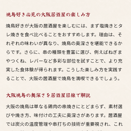
居酒屋梅田の焼鳥は鳥料理初心者にもおす
すめ
焼鳥好き必見の大阪居酒屋の楽しみ方
焼鳥好きが通う大阪居酒屋のこだわりとは
焼鳥好きが大阪の居酒屋を楽しむには、まず塩焼きとタ
焼鳥好きが選ぶ大阪の注目スポット
レ焼きを食べ比べることをおすすめします。理由は、そ
大阪の焼鳥居酒屋で注目すべきポイント
れぞれの味わいが異なり、焼鳥の奥深さを堪能できるか
らです。さらに、串の種類を豊富に選び、例えばねぎま
梅田周辺で焼鳥好きが集うスポット特集
やつくね、レバーなど多彩な部位を試すことで、より充
美味しい焼鳥を求めて大阪居酒屋巡り
実した食体験が得られます。こうした楽しみ方を実践す
鳥料理好きが選ぶ大阪焼鳥ランキング
ることで、大阪の居酒屋で焼鳥を満喫できるでしょう。
居酒屋梅田の焼鳥はグルメ通も納得の味
大阪焼鳥百名店の魅力と選び方を解説
大阪焼鳥の奥深さを居酒屋目線で解説
焼鳥の魅力と大阪での楽しみ方を解説
大阪の焼鳥は単なる鶏肉の串焼きにとどまらず、素材選
大阪の居酒屋で焼鳥の奥深さを体験する
びや焼き方、味付けの工夫に奥深さがあります。居酒屋
梅田の焼鳥は味付けや部位も豊富に揃う
では炭火の温度管理や串打ちの技術が重要視され、これ