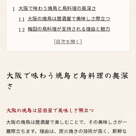
大阪で味わう焼鳥と鳥料理の奥深さ
大阪の焼鳥は居酒屋で美味しさ際立つ
梅田の鳥料理が支持される理由と魅力
焼鳥好き必見の大阪居酒屋の楽しみ方
大阪焼鳥の奥深さを居酒屋目線で解説
鳥料理と焼鳥の違いを大阪で体感する
美味しい焼鳥が大阪居酒屋で堪能できる
大阪で味わう焼鳥と鳥料理の奥深
梅田エリアの焼鳥居酒屋でグルメ体験
さ
居酒屋激戦区梅田で焼鳥を満喫する方法
大阪梅田の焼鳥はコスパも美味しさも抜群
大阪の焼鳥は居酒屋で美味しさ際立つ
鳥料理を味わうなら梅田の居酒屋が最適
梅田の焼鳥居酒屋でグルメな夜を楽しむ
大阪の焼鳥は居酒屋で楽しむことで、その美味しさが一
層際立ちます。理由は、炭火焼きの技術が高く、新鮮な
焼鳥ランキング常連の梅田居酒屋を攻略